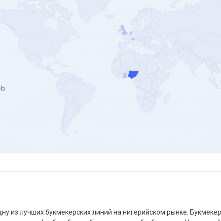
одну из лучших букмекерских линий на нигерийском рынке. Букмеке