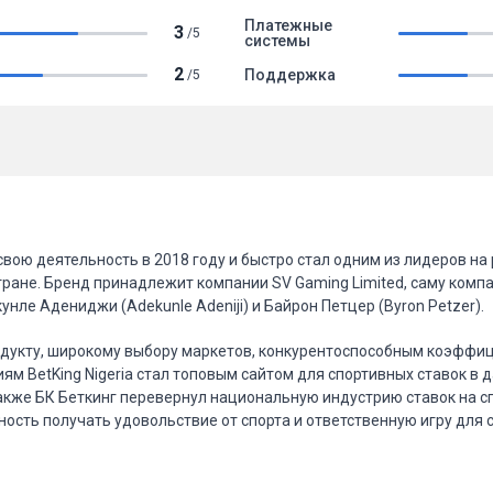
Платежные
3
/5
системы
2
Поддержка
/5
свою деятельность в 2018 году и быстро стал одним из лидеров на
стране. Бренд принадлежит компании SV Gaming Limited, саму комп
нле Адениджи (Adekunle Adeniji) и Байрон Петцер (Byron Petzer).
одукту, широкому выбору маркетов, конкурентоспособным коэффиц
ям BetKing Nigeria стал топовым сайтом для спортивных ставок в 
акже БК Беткинг перевернул национальную индустрию ставок на с
сть получать удовольствие от спорта и ответственную игру для 