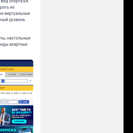
й вид спорта БК
рать из
ные виртуальные
ьный уровень
оты, настольные
 виды азартных