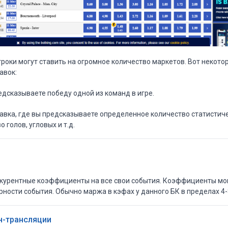
гроки могут ставить на огромное количество маркетов. Вот некото
авок:
редсказываете победу одной из команд в игре.
ставка, где вы предсказываете определенное количество статистич
 голов, угловых и т.д.
нкурентные коэффициенты на все свои события. Коэффициенты мо
рности события. Обычно маржа в кэфах у данного БК в пределах 4-
йн-трансляции