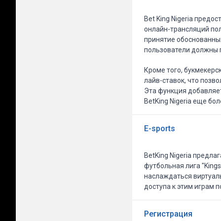
Bet King Nigeria предо
онлайн-трансляций пол
принятие обоснованных
пользователи должны п
Кроме того, букмекерс
лайв-ставок, что позво
Эта функция добавляет 
BetKing Nigeria еще бо
E-sports
BetKing Nigeria предл
футбольная лига "Kings
наслаждаться виртуальн
доступа к этим играм п
Регистрация