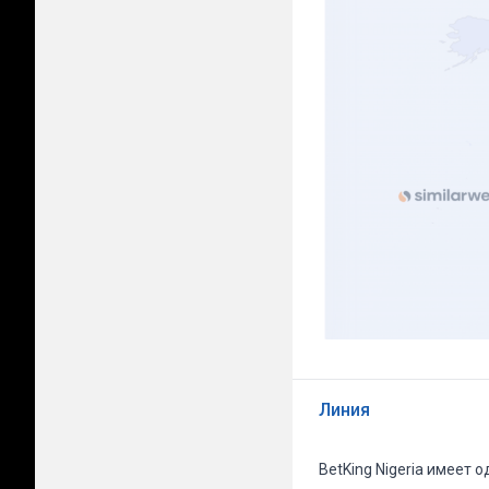
Линия
BetKing Nigeria имеет 