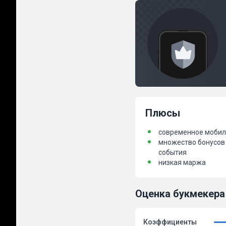
Плюсы
современное мобил
множество бонусов
события
низкая маржа
Оценка букмекера
Коэффициенты