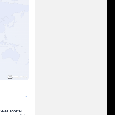
рский продукт