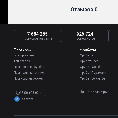
Отзывов
0
7 684 255
926 724
Прогнозов на сайте
Прогнозистов
Прогнозы
Фрибеты
Все прогнозы
Фрибеты
Топ ставок
Фрибет Ubet
Прогнозы на футбол
Фрибет Фонбет
Прогнозы на теннис
Фрибет Париматч
Прогнозы на хоккей
Фрибет Олимпбет
Наши партнеры:
17:00 +03:00
Казахстан