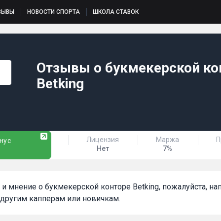
ЗЫВЫ
НОВОСТИ СПОРТА
ШКОЛА СТАВОК
Отзывы о букмекерской ко
Betking
Лицензия
Маржа
П
нус
Нет
7%
т и мнение о букмекерской конторе Betking, пожалуйста, н
другим капперам или новичкам.