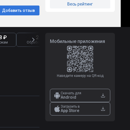
Весь рейтинг
Добавить отзыв
8 ₽
2 722
8 291
Мобильные приложения
окам
Обработано жалоб
Отзывы о букмекерах
Наведите камеру на QR-код
Скачать для
Android
Загрузить в
App Store