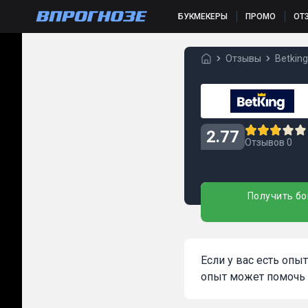
БУКМЕКЕРЫ
ПРОМО
ОТ
Отзывы
Betking
2.77
Отзывов 0
Получить бо
Если у вас есть опы
опыт может помочь 