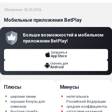
Обновлено: 26.05.2026
Мобильные приложения BetPlay
Больше возможностей в мобильном
приложении BetPlay!
Загрузить в
App Store
Скачать для
Android
Плюсы
Минусы
широкие линии
нелегальна в
хорошие бонусы для
Российской Федерации
новичков
средние коэффициенты
быстрая служба
отсутствие надежной