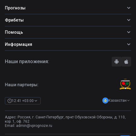
Прогнозы
Все прогнозы
Фрибеты
Топ ставок
Фрибеты
Помощь
Прогнозы на футбол
Фрибет Ubet
Прогнозы на теннис
Школа ставок
Информация
Фрибет Фонбет
Прогнозы на хоккей
Вопросы и ответы
Фрибет Париматч
О сайте
Стратегии
Наши приложения:
Фрибет Олимпбет
Правила
Бонусы букмекеров
Комментарии
Отзывы о БК
Контакты
Полная версия
Наши партнеры:
Казахстан
12:41 +03:00
Адрес: Россия, г. Санкт-Петербург, пр-кт Обуховской Обороны, д. 110,
кор. 1, оф. 762
Email:
admin@vprognoze.ru