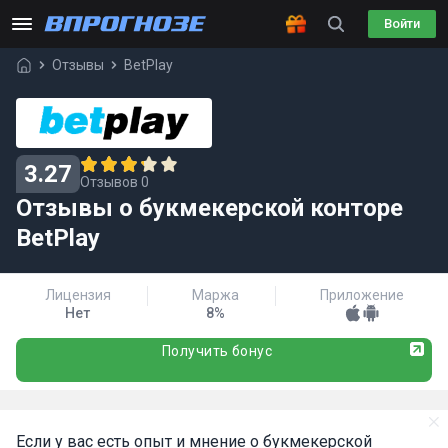
Войти
Отзывы
BetPlay
3.27
Отзывов 0
Отзывы о букмекерской конторе
BetPlay
Лицензия
Маржа
Приложение
Нет
8%
Получить бонус
Если у вас есть опыт и мнение о букмекерской