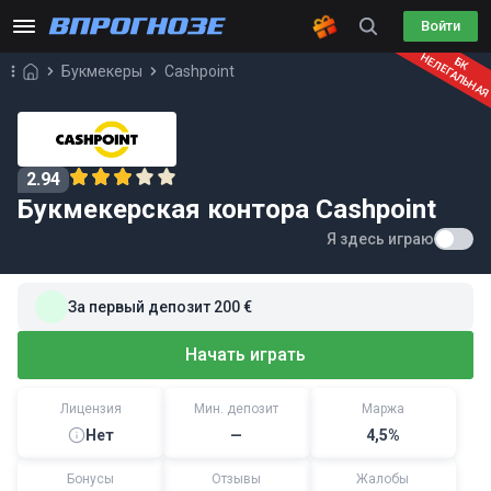
Войти
НЕЛЕГАЛЬНА
БК
Букмекеры
Cashpoint
2.94
Букмекерская контора Cashpoint
Я здесь играю
За первый депозит 200 €
Начать играть
Лицензия
Мин. депозит
Маржа
Нет
—
4,5%
Бонусы
Отзывы
Жалобы