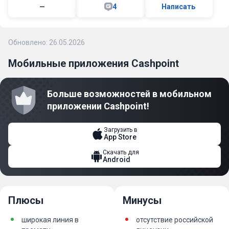
—
4
Написать
Обновлено: 26.05.2026
Мобильные приложения Cashpoint
Больше возможностей в мобильном
приложении Cashpoint!
Загрузить в
App Store
Скачать для
Android
Плюсы
Минусы
широкая линия в
отсутствие российской