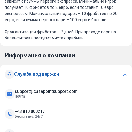
зависит от суммы первого экспресса. Минимально игрок
получает 10 фрибетов по 2 евро, если поставит 10 евро
экспрессом. Максимальный подарок – 10 фрибетов по 20
евро, если сумма первого пари – 100 евро и больше.
Срок активации фрибетов – 7 дней. При проходе пари на
баланс игрока поступит чистая прибыль.
Информация о компании
Служба поддержки
support@cashpointsupport.com
Почта
+43 810 000217
Бесплатно, 24/7