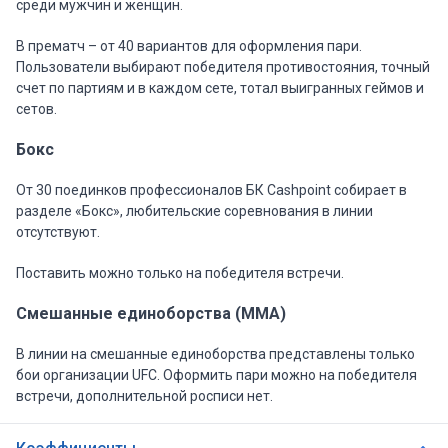
среди мужчин и женщин.
В прематч – от 40 вариантов для оформления пари.
Пользователи выбирают победителя противостояния, точный
счет по партиям и в каждом сете, тотал выигранных геймов и
сетов.
Бокс
От 30 поединков профессионалов БК Cashpoint собирает в
разделе «Бокс», любительские соревнования в линии
отсутствуют.
Поставить можно только на победителя встречи.
Смешанные единоборства (ММА)
В линии на смешанные единоборства представлены только
бои организации UFC. Оформить пари можно на победителя
встречи, дополнительной росписи нет.