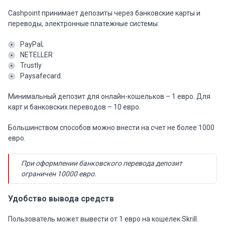
Cashpoint принимает депозиты через банковские карты и
переводы, электронные платежные системы:
PayPal;
NETELLER
Trustly
Paysafecard.
Минимальный депозит для онлайн-кошельков – 1 евро. Для
карт и банковских переводов – 10 евро.
Большинством способов можно внести на счет не более 1000
евро.
При оформлении банковского перевода депозит
ограничен 10000 евро.
Удобство вывода средств
Пользователь может вывести от 1 евро на кошелек Skrill.