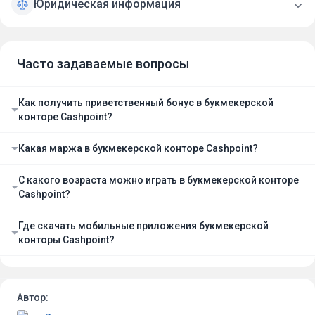
Юридическая информация
Часто задаваемые вопросы
Как получить приветственный бонус в букмекерской
конторе Cashpoint?
Какая маржа в букмекерской конторе Cashpoint?
С какого возраста можно играть в букмекерской конторе
Cashpoint?
Где скачать мобильные приложения букмекерской
конторы Cashpoint?
Автор: