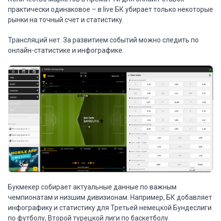
практически одинаковое – в live БК убирает только некоторые
рынки на точный счет и статистику.
Трансляций нет. За развитием событий можно следить по
онлайн-статистике и инфографике.
Букмекер собирает актуальные данные по важным
чемпионатам и низшим дивизионам. Например, БК добавляет
инфографику и статистику для Третьей немецкой Бундеслиги
по футболу, Второй турецкой лиги по баскетболу.