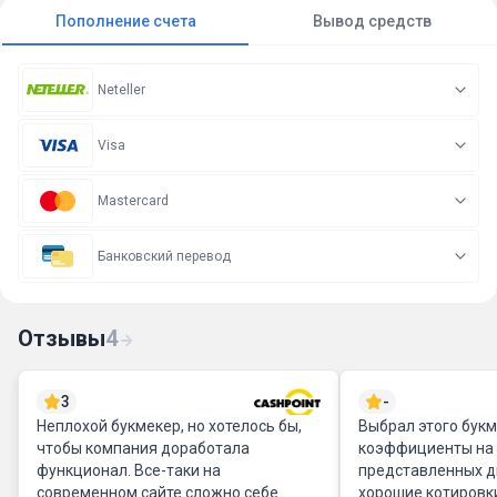
Пополнение счета
Вывод средств
Neteller
Visa
Mastercard
Банковский перевод
Отзывы
4
3
-
Неплохой букмекер, но хотелось бы,
Выбрал этого букм
чтобы компания доработала
коэффициенты на
функционал. Все-таки на
представленных д
современном сайте сложно себе
хорошие котировки