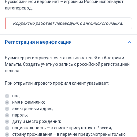
Русскоязычной версии нет – игроки из России используют
автоперевод.
Корректно работает переводчик с английского языка.
Регистрация и верификация
Букмекер регистрирует счета пользователей из Австрии и
Мальты. Создать учетную запись с российской регистрацией
нельзя.
При открытии игрового профиля клиент указывает:
пол;
имя и фамилию;
электронный адрес;
пароль;
дату и место рождения;
национальность – в списке присутствует Россия;
страну проживания – в перечне предусмотрены только