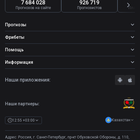
7 684 028
926 719
4
Прогнозов на сайте
Прогнозистов
Платн
Прогнозы
Все прогнозы
Фрибеты
Топ ставок
Фрибеты
Помощь
Прогнозы на футбол
Фрибет Ubet
Прогнозы на теннис
Школа ставок
Информация
Фрибет Фонбет
Прогнозы на хоккей
Вопросы и ответы
Фрибет Париматч
О сайте
Стратегии
Наши приложения:
Фрибет Олимпбет
Правила
Бонусы букмекеров
Комментарии
Отзывы о БК
Контакты
Полная версия
Наши партнеры:
Казахстан
12:55 +03:00
Адрес: Россия, г. Санкт-Петербург, пр-кт Обуховской Обороны, д. 110,