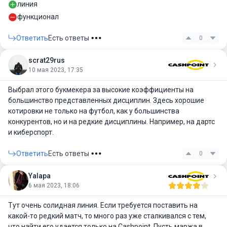
линия
функционал
Ответить
Есть ответы
0
scrat29rus
10 мая 2023, 17:35
Выбрал этого букмекера за высокие коэффициенты на
большинство представленных дисциплин. Здесь хорошие
котировки не только на футбол, как у большинства
конкурентов, но и на редкие дисциплины. Например, на дартс
и киберспорт.
Ответить
Есть ответы
0
Yalapa
6 мая 2023, 18:06
Тут очень солидная линия. Если требуется поставить на
какой-то редкий матч, то много раз уже сталкивался с тем,
что найти его удается только на Cashpoint. Пусть маржа в