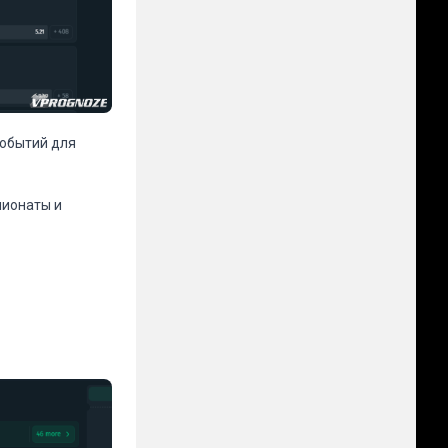
событий для
пионаты и