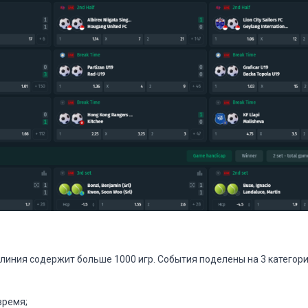
линия содержит больше 1000 игр. События поделены на 3 категори
время;