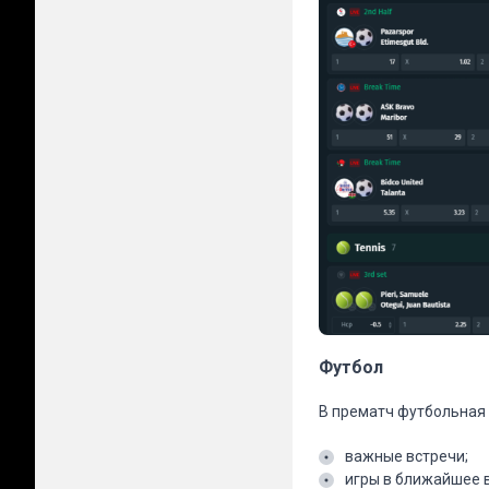
Футбол
В прематч футбольная 
важные встречи;
игры в ближайшее 