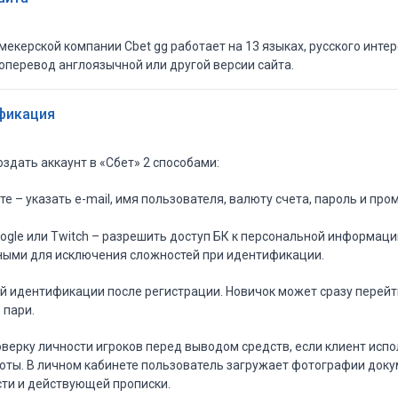
екерской компании Cbet gg работает на 13 языках, русского интер
оперевод англоязычной или другой версии сайта.
ификация
создать аккаунт в «Сбет» 2 способами:
те – указать e-mail, имя пользователя, валюту счета, пароль и про
ogle или Twitch – разрешить доступ БК к персональной информаци
ыми для исключения сложностей при идентификации.
ой идентификации после регистрации. Новичок может сразу перей
 пари.
верку личности игроков перед выводом средств, если клиент испо
юты. В личном кабинете пользователь загружает фотографии доку
ти и действующей прописки.