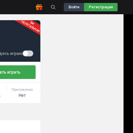
Войти
Регистрация
НЕЛЕГАЛЬНАЯ
БК
здесь играю
ать играть
Приложение
Нет
ь