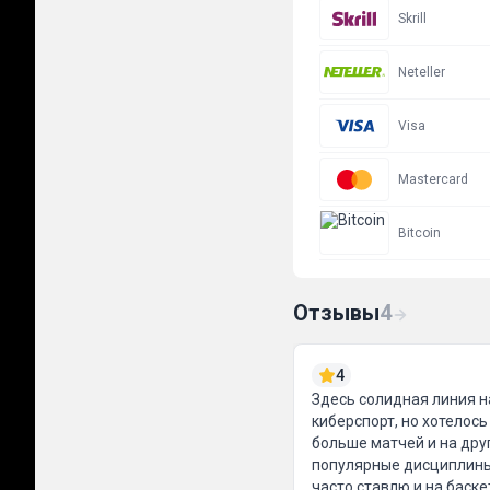
Skrill
Neteller
Visa
Mastercard
Bitcoin
Отзывы
4
4
Здесь солидная линия н
киберспорт, но хотелось
больше матчей и на дру
популярные дисциплины,
часто ставлю и на баске