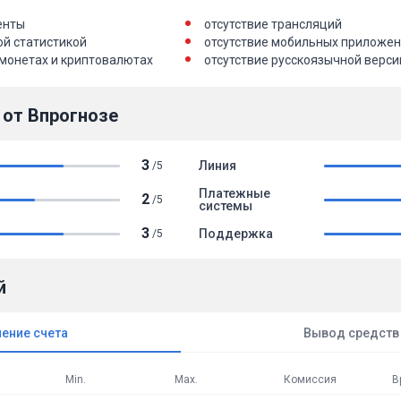
енты
отсутствие трансляций
ой статистикой
отсутствие мобильных приложе
монетах и криптовалютах
отсутствие русскоязычной верси
 от Впрогнозе
3
Линия
/5
Платежные
2
/5
системы
3
Поддержка
/5
й
ение счета
Вывод средств
Min.
Max.
Комиссия
В