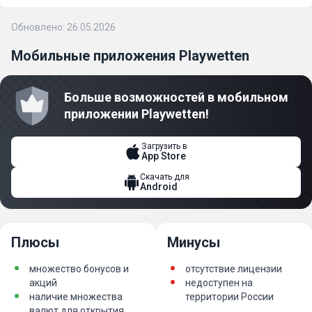
Обновлено: 26.05.2026
Мобильные приложения Playwetten
Больше возможностей в мобильном
приложении Playwetten!
Загрузить в
App Store
Скачать для
Android
Плюсы
Минусы
множество бонусов и
отсутствие лицензии
акций
недоступен на
наличие множества
территории России
валют для открытия