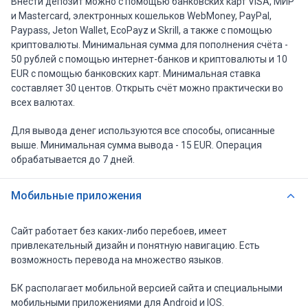
Внести депозит можно с помощью банковских карт VISA, МИР
и Mastercard, электронных кошельков WebMoney, PayPal,
Paypass, Jeton Wallet, EcoPayz и Skrill, а также с помощью
криптовалюты. Минимальная сумма для пополнения счёта -
50 рублей с помощью интернет-банков и криптовалюты и 10
EUR с помощью банковских карт. Минимальная ставка
составляет 30 центов. Открыть счёт можно практически во
всех валютах.
Для вывода денег используются все способы, описанные
выше. Минимальная сумма вывода - 15 EUR. Операция
обрабатывается до 7 дней.
Мобильные приложения
Сайт работает без каких-либо перебоев, имеет
привлекательный дизайн и понятную навигацию. Есть
возможность перевода на множество языков.
БК располагает мобильной версией сайта и специальными
мобильными приложениями для Android и IOS.