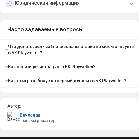
Юридическая информация
Часто задаваемые вопросы
Что делать, если заблокированы ставки на моём аккаунте
в БК Playwetten?
Как пройти регистрацию в БК Playwetten?
Как отыграть бонус на первый депозит в БК Playwetten?
Автор:
Вячеслав
Главный редактор