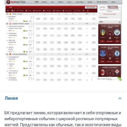
Линия
БК предлагает линию, которая включает в себя спортивные и
киберспортивные события с широкой росписью популярных
матчей. Представлены как обычные, так и экзотические виды