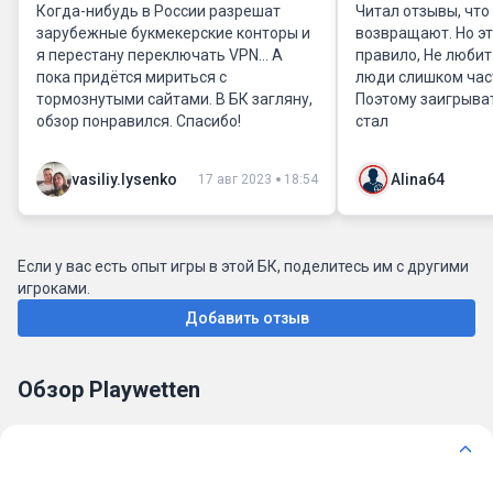
Когда-нибудь в России разрешат
Читал отзывы, что
зарубежные букмекерские конторы и
возвращают. Но эт
я перестану переключать VPN… А
правило, Не любит
пока придётся мириться с
люди слишком час
тормознутыми сайтами. В БК загляну,
Поэтому заигрыват
обзор понравился. Спасибо!
стал
vasiliy.lysenko
Alina64
17 авг 2023
18:54
Если у вас есть опыт игры в этой БК, поделитесь им с другими
игроками.
Добавить отзыв
Обзор Playwetten