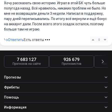
Хочу рассказать свою историю. Играл в этой БК чуть больше
полугода назад. Всё нравилось, никаких проблем не было. Но
мне не возвращали деньги 3 недели. Написал в поддержку,
пару дней переписывались. По итогу всё вернули и ещё бонус
на аккаунт дали. После всего этого осадок остался, поэтому
больше там не играю.
Ответить
Есть ответы
0
7 683 127
926 679
4
Прогнозов на сайте
Прогнозистов
Платн
Прогнозы
Все прогнозы
Фрибеты
Топ ставок
Фрибеты
Помощь
Прогнозы на футбол
Фрибет Ubet
Прогнозы на теннис
Школа ставок
Информация
Фрибет Фонбет
Прогнозы на хоккей
Вопросы и ответы