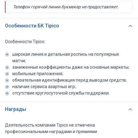
Телефон горячей линии букмекер не предоставляет.
Особенности БК Tipico
Особенности Tipico:
широкая линия и детальная роспись на популярные
матчи;
заниженные коэффициенты даже на основные маркеты;
мобильные приложения;
обязательная идентификация перед выводом средств;
наличие сервиса азартных игр;
отсутствие круглосуточной службы поддержки.
Награды
Деятельность компании Tipico не отмечена
профессиональными наградами и премиями.