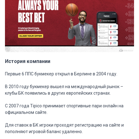
История компании
Первые 6 ППС букмекер открыл в Берлине в 2004 году.
В 2010 году букмекер вышел на международный рынок –
клубы БК появились в других европейских странах.
С 2007 года Tipico принимает спортивные пари онлайн на
официальном сайте.
Для ставок в БК игроки проходят регистрацию на сайте и
пополняют игровой баланс удаленно.