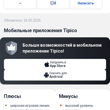
—
8
Написать
Обновлено: 26.05.2026
Мобильные приложения Tipico
Больше возможностей в мобильном
приложении Tipico!
Загрузить в
App Store
Скачать для
Android
Плюсы
Минусы
широкая игровая линия,
высокий уровень