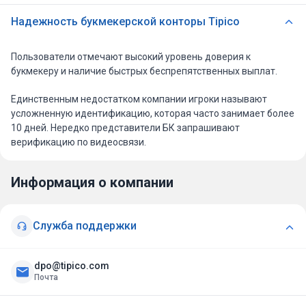
Надежность букмекерской конторы Tipico
Пользователи отмечают высокий уровень доверия к
букмекеру и наличие быстрых беспрепятственных выплат.
Единственным недостатком компании игроки называют
усложненную идентификацию, которая часто занимает более
10 дней. Нередко представители БК запрашивают
верификацию по видеосвязи.
Информация о компании
Служба поддержки
dpo@tipico.com
Почта