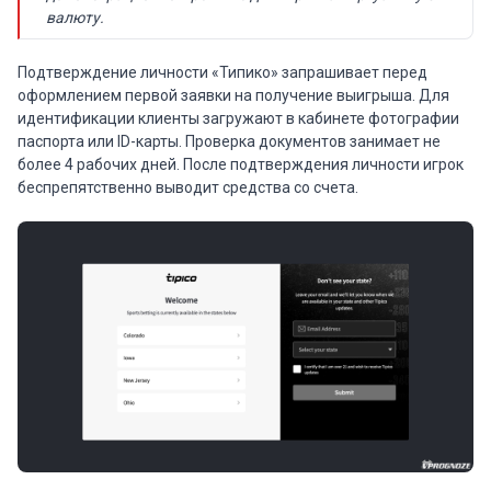
валюту.
Подтверждение личности «Типико» запрашивает перед
оформлением первой заявки на получение выигрыша. Для
идентификации клиенты загружают в кабинете фотографии
паспорта или ID-карты. Проверка документов занимает не
более 4 рабочих дней. После подтверждения личности игрок
беспрепятственно выводит средства со счета.