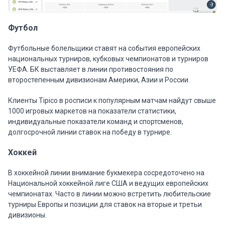
Футбол
Футбольные болельщики ставят на события европейских
национальных турниров, кубковых чемпионатов и турниров
УЕФА. БК выставляет в линии противостояния по
второстепенным дивизионам Америки, Азии и России.
Клиенты Tipico в росписи к популярным матчам найдут свыше
1000 игровых маркетов на показатели статистики,
индивидуальные показатели команд и спортсменов,
долгосрочной линии ставок на победу в турнире.
Хоккей
В хоккейной линии внимание букмекера сосредоточено на
Национальной хоккейной лиге США и ведущих европейских
чемпионатах. Часто в линии можно встретить любительские
турниры Европы и позиции для ставок на вторые и третьи
дивизионы.