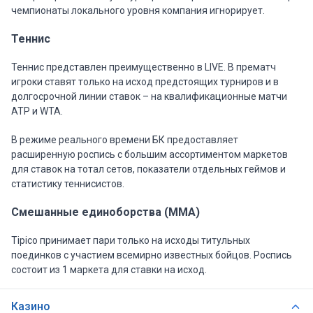
чемпионаты локального уровня компания игнорирует.
Теннис
Теннис представлен преимущественно в LIVE. В прематч
игроки ставят только на исход предстоящих турниров и в
долгосрочной линии ставок – на квалификационные матчи
ATP и WTA.
В режиме реального времени БК предоставляет
расширенную роспись с большим ассортиментом маркетов
для ставок на тотал сетов, показатели отдельных геймов и
статистику теннисистов.
Смешанные единоборства (MMA)
Tipico принимает пари только на исходы титульных
поединков с участием всемирно известных бойцов. Роспись
состоит из 1 маркета для ставки на исход.
Казино