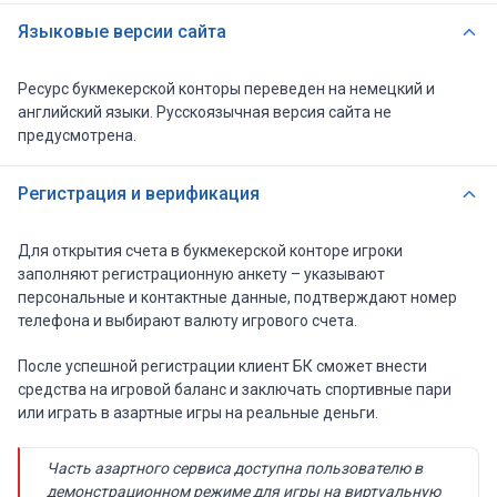
Языковые версии сайта
Ресурс букмекерской конторы переведен на немецкий и
английский языки. Русскоязычная версия сайта не
предусмотрена.
Регистрация и верификация
Для открытия счета в букмекерской конторе игроки
заполняют регистрационную анкету – указывают
персональные и контактные данные, подтверждают номер
телефона и выбирают валюту игрового счета.
После успешной регистрации клиент БК сможет внести
средства на игровой баланс и заключать спортивные пари
или играть в азартные игры на реальные деньги.
Часть азартного сервиса доступна пользователю в
демонстрационном режиме для игры на виртуальную