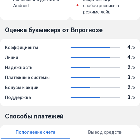
Android
слабая роспись в
режиме лайв
Оценка букмекера от Впрогнозе
4
Коэффициенты
/5
4
Линия
/5
2
Надежность
/5
3
Платежные системы
/5
2
Бонусы и акции
/5
3
Поддержка
/5
Способы платежей
Пополнение счета
Вывод средств