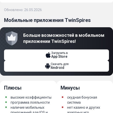
Обновлено: 26.05.2026
Мобильные приложения TwinSpires
Больше возможностей в мобильном
приложении TwinSpires!
Загрузить в
App Store
Скачать для
Android
Плюсы
Минусы
высокие коэффициенты
скудная бонусная
программа лояльности
система
наличие мобильных
нет казино и других
приложений для IOS и
азартных игр