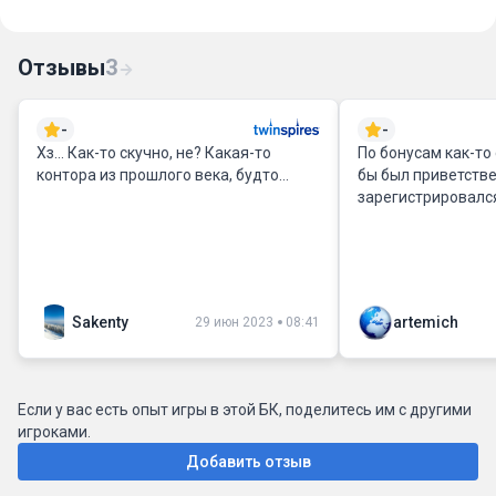
Отзывы
3
-
-
Хз… Как-то скучно, не? Какая-то
По бонусам как-то
контора из прошлого века, будто…
бы был приветстве
зарегистрировалс
Sakenty
artemich
29 июн 2023
08:41
Если у вас есть опыт игры в этой БК, поделитесь им с другими
игроками.
Добавить отзыв