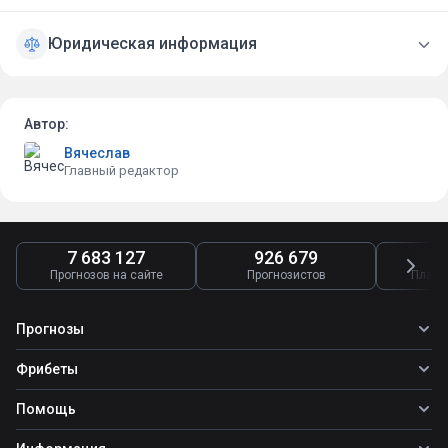
Юридическая информация
Автор:
Вячеслав
Главный редактор
7 683 127
926 679
4
Прогнозов на сайте
Прогнозистов
Платн
Прогнозы
Все прогнозы
Фрибеты
Топ ставок
Фрибеты
Помощь
Прогнозы на футбол
Фрибет Ubet
Прогнозы на теннис
Школа ставок