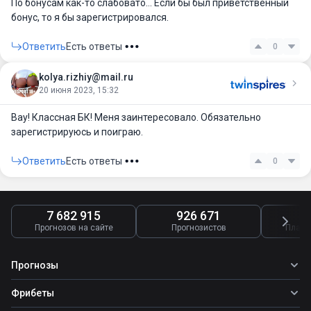
По бонусам как-то слабовато… Если бы был приветственный
бонус, то я бы зарегистрировался.
Ответить
Есть ответы
0
kolya.rizhiy@mail.ru
20 июня 2023, 15:32
Вау! Классная БК! Меня заинтересовало. Обязательно
зарегистрируюсь и поиграю.
Ответить
Есть ответы
0
7 682 915
926 671
4
Прогнозов на сайте
Прогнозистов
Платн
Прогнозы
Все прогнозы
Фрибеты
Топ ставок