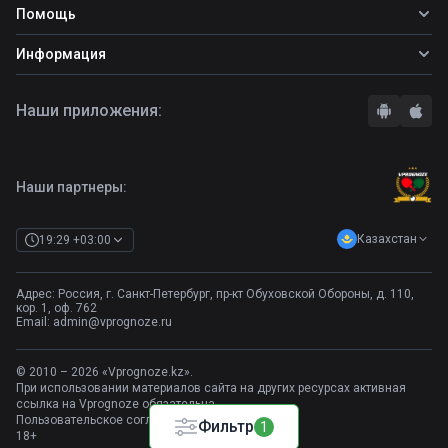
Фрибеты
Помощь
Прогнозы на футбол
Фрибет Ubet
Прогнозы на теннис
Школа ставок
Информация
Фрибет Фонбет
Прогнозы на хоккей
Вопросы и ответы
Фрибет Париматч
О сайте
Стратегии
Наши приложения:
Фрибет Олимпбет
Правила
Бонусы букмекеров
Комментарии
Отзывы о БК
Контакты
Полная версия
Наши партнеры:
Казахстан
19:29 +03:00
Адрес: Россия, г. Санкт-Петербург, пр-кт Обуховской Обороны, д. 110,
кор. 1, оф. 762
Email:
admin@vprognoze.ru
© 2010 – 2026 «Vprognoze.kz».
При использовании материалов сайта на других ресурсах активная
ссылка на Vprognoze обязательна.
Пользовательское соглашение
Фильтр
1
18+