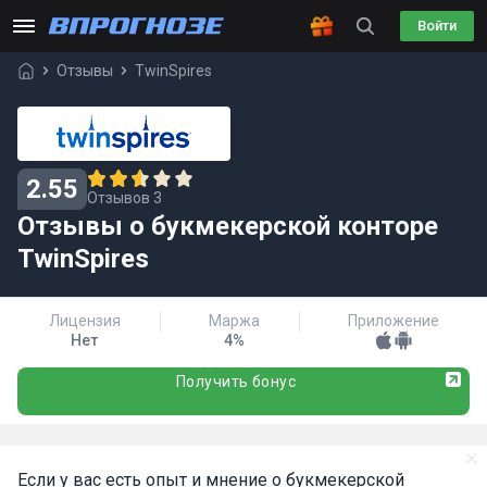
Войти
Отзывы
TwinSpires
2.55
Отзывов 3
Отзывы о букмекерской конторе
TwinSpires
Лицензия
Маржа
Приложение
Нет
4%
Получить бонус
Если у вас есть опыт и мнение о букмекерской