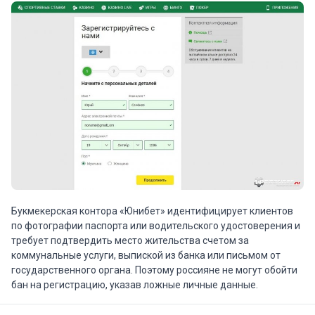
Букмекерская контора «Юнибет» идентифицирует клиентов
по фотографии паспорта или водительского удостоверения и
требует подтвердить место жительства счетом за
коммунальные услуги, выпиской из банка или письмом от
государственного органа. Поэтому россияне не могут обойти
бан на регистрацию, указав ложные личные данные.