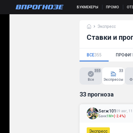
БУКМЕКЕРЫ
ПРОМО
ОТ
Экспресс
Ставки и про
ВСЕ
355
ПРОФИ
355
33
Все
Экспрессы
Ф
33 прогноза
Serж101
09 авг, 11
Банк
1М+
(-2.4%)
Экспресс