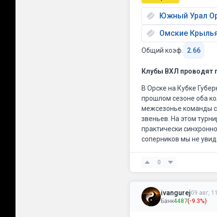
Южный Урал Ор
Омские Крылья
Общий коэф.
2.66
Клубы ВХЛ проводят 
В Орске на Кубке Губернатора местный Южный Урал в заключительном матче сра
прошлом сезоне оба ко
межсезонье команды с
звеньев. На этом турни
практически синхронно разгромив их (5:1 и
соперников мы не увид
В Омске местные Крыл
0
проблем одержали побе
в командах произойдет
раз хозяевам будет не 
ivangurej
09 авг, 1
Банк
4487
(-9.3%)