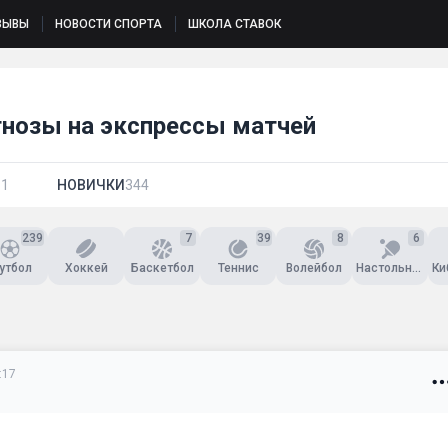
ЗЫВЫ
НОВОСТИ СПОРТА
ШКОЛА СТАВОК
гнозы на экспрессы матчей
11
НОВИЧКИ
344
239
7
39
8
6
утбол
Хоккей
Баскетбол
Теннис
Волейбол
Настольный теннис
:17