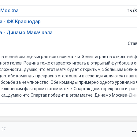
а Москва
ТБ (3
а - ФК Краснодар
 - Динамо Махачкала
Ста
 в новый сезон,выиграл все свои матчи. Зенит играет в открытый ф
ного голов. Родина тоже старается играть в открытый футбол,а в 
ложности...думаю,что этот матч будет открытым,с большим колич
дар: обе команды прекрасно стартовали в сезоне,и являются глав
 борьбе за чемпионство. Обе команды примерно одного уровня,но 
ь ключевым фактором в этом матче. Спартак дома прекрасно играе
чки...думаю,что Спартак победит в этом матче. Динамо Москва-Ди
рта в чемпионате,Динамо Москва будет выкладываться на максиму
 сильнее,играет дома,и очень мотивирована на этот матч. Дина
 возможных,прыгнув выше головы... Думаю,что Динамо Москва поб
1:07