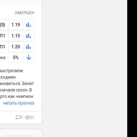
ЗАВЕРШЕН
(0)
1.19
П1
1.15
П1
1.20
вка
5%
 выстрелили
обходимо
ановиться. Зенит
начали сезон. В
орто как чемпион
читать прогноз
0
33