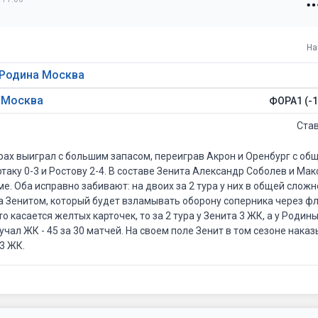
На
 Родина Москва
а Москва
ФОРА1 (-1
Ста
рах выиграл с большим запасом, переиграв Акрон и Оренбург с общ
таку 0-3 и Ростову 2-4. В составе Зенита Александр Соболев и Ма
е. Оба исправно забивают: на двоих за 2 тура у них в общей сложн
а Зенитом, который будет взламывать оборону соперника через фл
 касается желтых карточек, то за 2 тура у Зенита 3 ЖК, а у Родины 
учал ЖК - 45 за 30 матчей. На своем поле Зенит в том сезоне нак
3 ЖК.