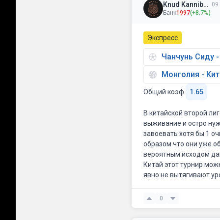
Knud Kannibaal
09 
Банк
1997
(+8.7%)
Экспресс
Чанчунь Сиду 
Монголия - Кит
Общий коэф.
1.65
В китайской второй ли
выживание и остро нуж
завоевать хотя бы 1 оч
образом что они уже о
вероятным исходом дан
Китай этот турнир можн
явно не вытягивают ур
домашней площадки. Вд
громили Китай 3-0 сов
0