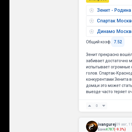
Зенит - Родин
Спартак Москв
Динамо Москва
Общий коэф.
7.52
Зенит прекрасно вошёл
забивает достаточно м
испытывает огромные с
голов. Спартак-Красно
конкурентами Зенита в
дома,и это может стат
выезде часто теряет о
крайне неудачного ста
Динамо Москва гораздо
0
выиграла 2 матча из 2
матче.
ivangurej
09 авг, 1
Банк
4787
(-9.3%)