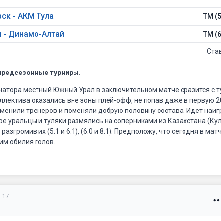
ск - АКМ Тула
ТМ (5
 - Динамо-Алтай
ТМ (6
Ста
предсезонные турниры.
зится с тульским АКМ. В
ллектива оказались вне зоны плей-офф, не попав даже в первую 20
менили тренеров и поменяли добрую половину состава. Идет наи
ре уральцы и туляки размялись на соперниками из Казахстана (Кул
 6:1), (6:0 и 8:1). Предположу, что сегодня в матче двух равных
им обилия голов.
ья опять проэкзаменуют обновленную барнаульскую команду. Вчер
ду (4:1), установив окончательный счет уже ко второму перерыву
 определенная ротация составов, а динамовцы учтут свои ошибки.
так просто забрать матч...
1:17