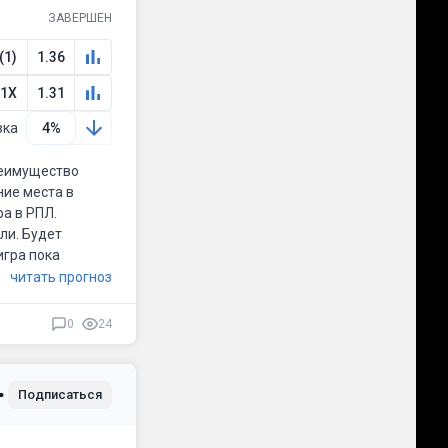
ЗАВЕРШЕН
(1)
1.36
 1X
1.31
вка
4%
преимущество
ние места в
а в РПЛ.
ли. Будет
игра пока
читать прогноз
0
24
Подписаться