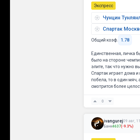
Экспресс
Чунцин Тунлянл
Спартак Москв
Общий коэф.
1.78
Единственная, личка б
было на стороне чемпио
элите, так что нужно 
Спартак играет дома и 
побела, то в один мяч, 
смотрится более целос
0
ivangurej
09 авг, 1
Банк
4637
(-9.3%)