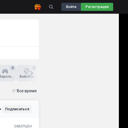
Войти
Регистрация
9
8
2
4
Киберспорт
Бейсбол
Гандбол
Единоборства
Другое
Все время
Подписаться
ЗАВЕРШЕН