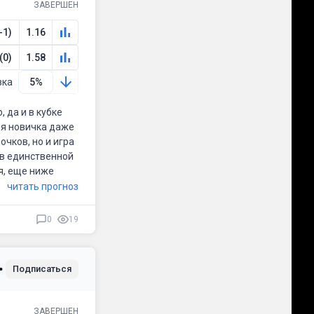
ЗАВЕРШЕН
-1)
1.16
(0)
1.58
вка
5%
 да и в кубке
для новичка даже
очков, но и игра
 в единственной
я, еще ниже
читать прогноз
0
19
Подписаться
ЗАВЕРШЕН