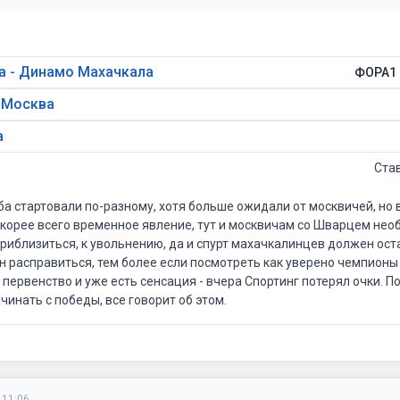
 - Динамо Махачкала
ФОРА1 
а Москва
а
Ста
а стартовали по-разному, хотя больше ожидали от москвичей, но
скорее всего временное явление, тут и москвичам со Шварцем не
приблизиться, к увольнению, да и спурт махачкалинцев должен ост
н расправиться, тем более если посмотреть как уверено чемпионы 
первенство и уже есть сенсация - вчера Спортинг потерял очки. П
инать с победы, все говорит об этом.
 11:06