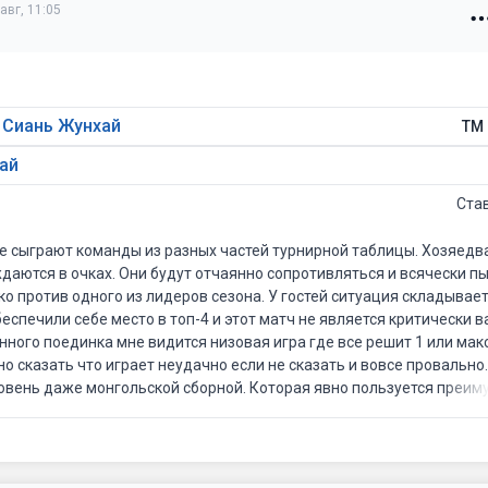
авг, 11:05
- Сиань Жунхай
ТМ 
ай
Ста
ге сыграют команды из разных частей турнирной таблицы. Хозяедв
даются в очках. Они будут отчаянно сопротивляться и всячески п
ко против одного из лидеров сезона. У гостей ситуация складывае
беспечили себе место в топ-4 и этот матч не является критически
ного поединка мне видится низовая игра где все решит 1 или макс
о сказать что играет неудачно если не сказать и вовсе провально.
овень даже монгольской сборной. Которая явно пользуется преи
охновленно и энергично играют хозяева, не зря они фавориты зд
сем недавно и я считаю что еще одна победа не заставит себя долг