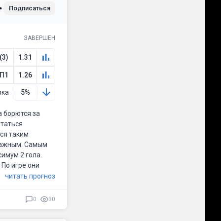
Подписаться
ЗАВЕРШЕН
(3)
1.31
П1
1.26
вка
5%
а борются за
ытаться
тся таким
 важным. Самым
имум 2 гола.
 По игре они
муществами
читать прогноз
есь. Они уже
о ждать.
0
30