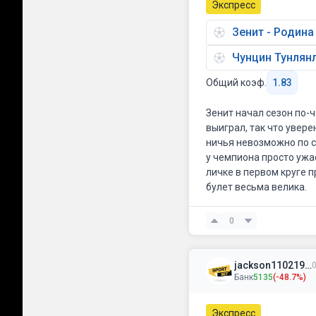
Экспресс
Зенит - Родин
Чунцин Тунлянл
Общий коэф.
1.83
Зенит начал сезон по-
выиграл, так что увере
ничья невозможно по су
у чемпиона просто ужас
личке в первом круге 
булет весьма велика.
0
jackson11021992
0
Банк
5135
(-48.7%)
Экспресс