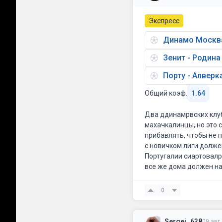
Экспресс
Динамо Москва
Зенит - Родин
Порту - Алверк
Общий коэф.
1.64
Два ддинамрвских клуб
махачкалинцы, но это 
прибавлять, чтобы не 
с новичком лиги долже
Португалии сиартовалр 
все же дома должен нач
0
Sergej_638
09 авг,