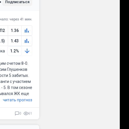
Подписаться
чало: через 41 мин.
П2
1.36
.5)
1.43
вка
1.2%
им счетом 8-0.
ксим Глушенков
ости 5 забитых.
анги с участием
- 5. В том сезоне
азывался ЖК еще
читать прогноз
0
61