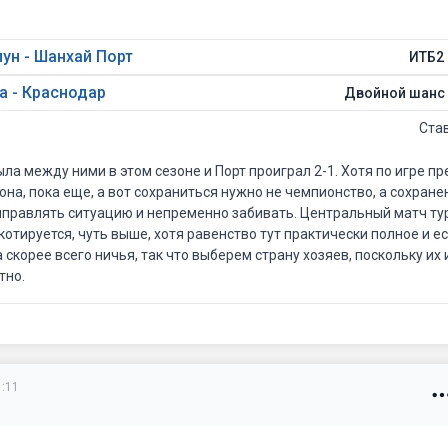
ун - Шанхай Порт
ИТБ2 
а - Краснодар
Двойной шанс
Ста
ыла между ними в этом сезоне и Порт проиграл 2-1. Хотя по игре 
на, пока еще, а вот сохраниться нужно не чемпионство, а сохране
выправлять ситуацию и непременно забивать. Центральный матч тур
котируется, чуть выше, хотя равенство тут практически полное и ес
а скорее всего ничья, так что выберем страну хозяев, поскольку их 
тно.
1:11