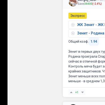
Банк
34400
(-2.4%)
Экспресс
ЖК Зенит - ЖК
Зенит - Родин
Общий коэф.
1.94
Зенит в первых двух ту
Родина проиграла Спар
сейчас в отличной форм
Контроль мяча будет з
крайних защитников. Что
Зенит меньше всех пол
меньше - в среднем 1,3
+1