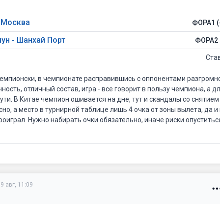
а Москва
ФОРА1 (
ун - Шанхай Порт
ФОРА2 
Ста
чемпионски, в чемпионате расправившись с оппонентами разгромно,
нность, отличный состав, игра - все говорит в пользу чемпиона, а 
ти. В Китае чемпион ошивается на дне, тут и скандалы со снятием 
но, а место в турнирной таблице лишь 4 очка от зоны вылета, да и
проиграл. Нужно набирать очки обязательно, иначе риски опуститьс
9 авг, 11:09