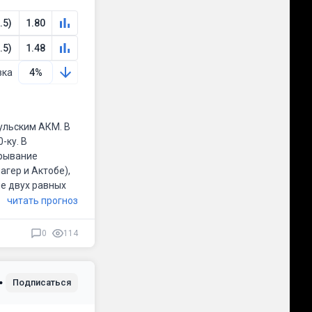
.5)
1.80
.5)
1.48
вка
4%
-ку. В
грывание
агер и Актобе),
читать прогноз
а хозяева без
0
114
. Думаю, сегодня
 Поэтому на этот
Подписаться