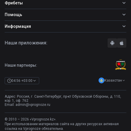
Все прогнозы
Фрибеты
Топ ставок
Фрибеты
Помощь
Прогнозы на футбол
Фрибет Ubet
Прогнозы на теннис
Школа ставок
Информация
Фрибет Фонбет
Прогнозы на хоккей
Вопросы и ответы
Фрибет Париматч
О сайте
Стратегии
Наши приложения:
Фрибет Олимпбет
Правила
Бонусы букмекеров
Комментарии
Отзывы о БК
Контакты
Полная версия
Наши партнеры:
Казахстан
04:56 +03:00
Адрес: Россия, г. Санкт-Петербург, пр-кт Обуховской Обороны, д. 110,
кор. 1, оф. 762
Email:
admin@vprognoze.ru
© 2010 – 2026 «Vprognoze.kz».
При использовании материалов сайта на других ресурсах активная
ссылка на Vprognoze обязательна.