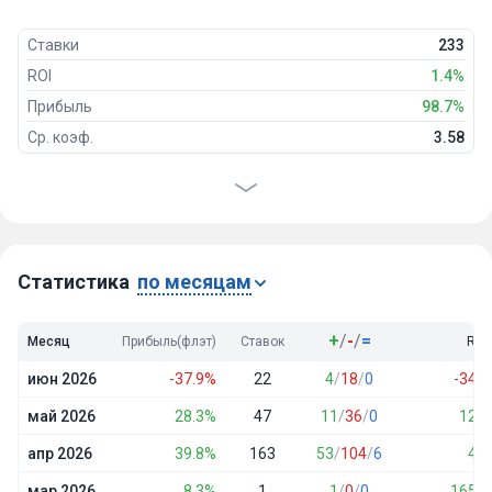
Ставки
233
ROI
1.4%
Прибыль
98.7%
Ср. коэф.
3.58
Проходимость
30%
Победы
69
Ничьи
6
Проигрыши
158
Статистика
по месяцам
+
/
-
/
=
Месяц
Прибыль(флэт)
Ставок
ROI
июн 2026
-37.9%
22
4
/
18
/
0
-34.5
май 2026
28.3%
47
11
/
36
/
0
12.0
апр 2026
39.8%
163
53
/
104
/
6
4.9
мар 2026
8.3%
1
1
/
0
/
0
165.0