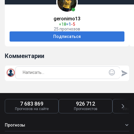
geronimo13
+18
=1
-5
25 прогнозов
Подписаться
Комментарии
7 683 869
926 712
4
Прогнозов на сайте
Прогнозистов
Платн
Прогнозы