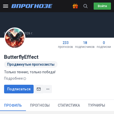
Войти
Был(а) 04.07.2026 г.
233
18
0
прогнозов
подписчиков
подписки
ButterflyEffect
Продвинутые прогнозисты
Только теннис, только победа!
Подробнее
Подписаться
ПРОФИЛЬ
ПРОГНОЗЫ
СТАТИСТИКА
ТУРНИРЫ