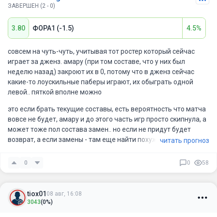
ЗАВЕРШЕН (2 - 0)
3.80
ФОРА1 (-1.5)
4.5%
совсем на чуть-чуть, учитывая тот ростер который сейчас
играет за дженз. амару (при том составе, что у них был
неделю назад) закроют их в 0, потому что в дженз сейчас
какие-то лоускильные паберы играют, их обыграть одной
левой.. пяткой вполне можно
это если брать текущие составы, есть вероятность что матча
вовсе не будет, амару и до этого часть игр просто скипнула, а
может тоже пол состава замен.. но если не придут будет
возврат, а если замены - там еще найти похуже нужно
читать прогноз
0
0
58
tiox01
08 авг, 16:08
3043
(0%)