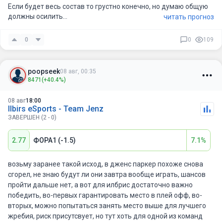
Если будет весь состав то грустно конечно, но думаю общую
должны осилить
читать прогноз
С паркера в шоке чел плачет что с дотой походу все и снова
не играет
0
0
109
poopseek
08 авг, 00:35
8471
(+40.4%)
08 авг
18:00
Ilbirs eSports - Team Jenz
ЗАВЕРШЕН (2 - 0)
2.77
ФОРА1 (-1.5)
7.1%
возьму заранее такой исход, в дженс паркер похоже снова
сгорел, не знаю будут ли они завтра вообще играть, шансов
пройти дальше нет, а вот для илбрис достаточно важно
победить, во-первых гарантировать место в плей офф, во-
вторых, можно попытаться занять место выше для лучшего
жребия, риск присутсвует, но тут хоть для одной из команд