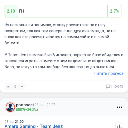
2.10
П1
2.7%
Ну насколько я понимаю, ставку рассчитают по итогу
возвратом, так как там совершенно другая команда, но не
знаю как это рассчитывается на самом сайте и в самой
бетсити
У Team Jenz замена 3 из 6 игроков, паркер по базе обиделся и
отказался играть, а вместе с ним видимо и не видит смысл
Noob, потому что там вообще без шансов тогда рыпаться
читать прогноз
Поскольку перуанцы там кентуются между собой и могут
всякое разыграть, возьму просто победу, без форы
0
1
43
poopseek
08 авг, 20:07
8557
(+39.2%)
08 авг
21:00
Amaru Gaming - Team Jenz