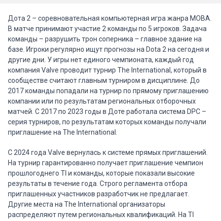
Между собой No Hoodwink и Zero Tenacity ранее не
встречались.
Дота 2 – соревновательная компьютерная игра жанра MOBA.
Другие матчи Dota 2
В матче принимают участие 2 команды по 5 игроков. Задача
команды – разрушить трон соперника – главное здание на
Прогноз на матч No Hoodwink – Zero
базе. Игроки регулярно ищут прогнозы на Dota 2 на сегодня и
Tenacity
другие дни. У игры нет единого чемпионата, каждый год
компания Valve проводит турнир The International, который в
В этой встрече мой выбор падет на вариант с П2. Как по мне
сообществе считают главным турниром в дисциплине. До
лучший выбор в этой встрече – это именно победа Zero.
2017 команды попадали на турнир по прямому приглашению
Опять же, команда из Западной Европы идет фаворитом всей
компании или по результатам региональных отборочных
групповой стадии. Да, тут есть риск, что Zero Tenacity выиграв
матчей. С 2017 по 2023 годы в Доте работала система DPC –
карту уже бросит играть, но как по мне и No Hoodwink
серия турниров, по результатам которых команды получали
проиграв карту может бросить играть, так что выбор именно
приглашение на The International.
П2, кто сильнее.
С 2024 года Valve вернулась к системе прямых приглашений.
✅ Основной прогноз: П2
На турнир гарантированно получает приглашение чемпион
💡 Альтернатива: Тотал карт больше (2.5)
прошлогоднего TI и команды, которые показали высокие
📊 Примерный счёт: 1:2
результаты в течение года. Строго регламента отбора
приглашенных участников разработчик не предлагает.
Другие места на The International организаторы
распределяют путем региональных квалификаций. На TI