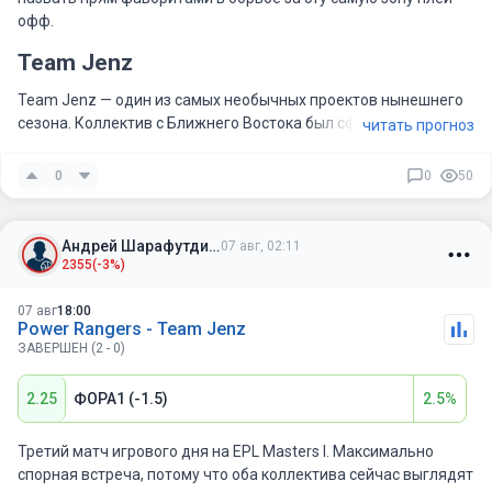
офф.
Team Jenz
Team Jenz — один из самых необычных проектов нынешнего
сезона. Коллектив с Ближнего Востока был сформирован
читать прогноз
специально под летнюю серию турниров и постепенно
начинает набирать форму. Несмотря на нестабильные
0
0
50
результаты, команда уже успела показать, что способна
навязывать борьбу более опытным соперникам благодаря
очень агрессивному стилю игры.
Андрей Шарафутдинов
07 авг, 02:11
2355
(-3%)
Главная сила Team Jenz — высокий темп и постоянные драки.
Команда практически не играет от фарма, предпочитая
07 авг
18:00
искать возможности для сражений с первых минут. Именно
Power Rangers - Team Jenz
поэтому Team Jenz остается одной из самых результативных
ЗАВЕРШЕН (2 - 0)
команд EPL Masters I.
2.25
ФОРА1 (-1.5)
2.5%
За последние три месяца Team Jenz провела 20
официальных карт, выиграв 50% из них. В сериях команда
Третий матч игрового дня на EPL Masters I. Максимально
одержала 4 победы и потерпела 4 поражения, а средняя
спорная встреча, потому что оба коллектива сейчас выглядят
результативность на турнире составляет 64,38 убийства за