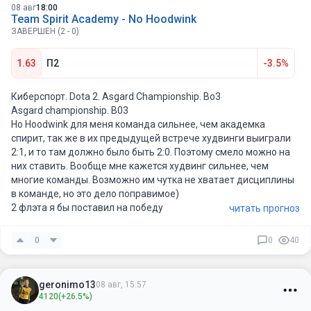
08 авг
18:00
Team Spirit Academy - No Hoodwink
ЗАВЕРШЕН (2 - 0)
1.63
П2
-3.5%
Киберспорт. Dota 2. Asgard Championship. Bо3
Asgard championship. B03
Ho Hoodwink для меня команда сильнее, чем академка
спирит, так же в их предыдущей встрече худвинги выиграли
2:1, и то там должно было быть 2:0. Поэтому смело можно на
них ставить. Вообще мне кажется худвинг сильнее, чем
многие команды. Возможно им чутка не хватает дисциплины
в команде, но это дело поправимое)
2 флэта я бы поставил на победу
читать прогноз
0
0
40
geronimo13
08 авг, 15:57
4120
(+26.5%)