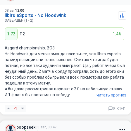
08 авг
12:00
Ilbirs eSports - No Hoodwink
ЗАВЕРШЕН (1 - 2)
1.72
П2
1.4%
Asgard championship. BO3
Ho Hoodwink для меня команда посильнее, чем IIbirs esports,
на мид позиции они точно сильнее. Считаю что игра будет
потная, но все таки худвинги выиграют. Да у ребят вчера был
неудачный день, 2 матча к ряду проиграли, хоть до этого они
без особых проблем обыгрывали всех, посмотрим как ребята
подошли к этому матчу.
я бы даже рассматривал вариант с 2:0 на небольшую ставку.
И 1 флэт я бы поставил на победу
читать прогноз
-1
0
41
poopseek
08 авг, 00:47