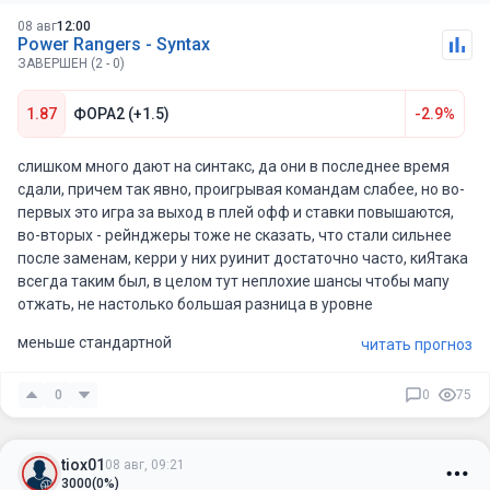
4%
08 авг
12:00
Power Rangers - Syntax
ЗАВЕРШЕН (2 - 0)
1.87
ФОРА2 (+1.5)
-2.9%
слишком много дают на синтакс, да они в последнее время
сдали, причем так явно, проигрывая командам слабее, но во-
первых это игра за выход в плей офф и ставки повышаются,
во-вторых - рейнджеры тоже не сказать, что стали сильнее
после заменам, керри у них руинит достаточно часто, киЯтака
всегда таким был, в целом тут неплохие шансы чтобы мапу
отжать, не настолько большая разница в уровне
меньше стандартной
читать прогноз
0
0
75
tiox01
08 авг, 09:21
3000
(0%)