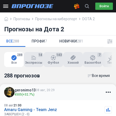
Войти
Прогнозы
Прогнозы на киберспорт
DOTA 2
Прогнозы на Дота 2
ВСЕ
288
ПРОФИ
7
НОВИЧКИ
281
288
14
143
7
Все
Экспрессы
Футбол
Хоккей
Баскетбол
Тенни
288 прогнозов
Все время
geronimo13
08 авг, 20:29
4505
(+32.7%)
08 авг
21:00
Amaru Gaming - Team Jenz
ЗАВЕРШЕН (2 - 0)