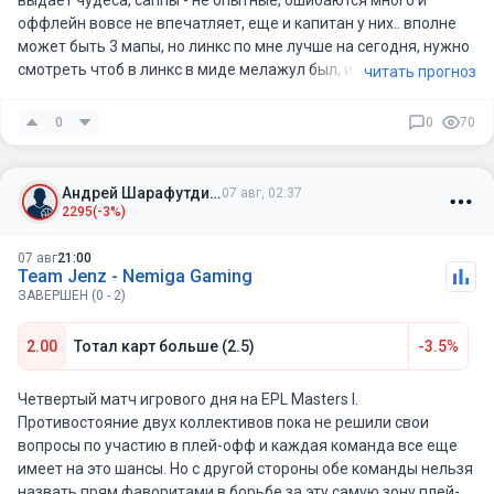
выдает чудеса, саппы - не опытные, ошибаются много и
оффлейн вовсе не впечатляет, еще и капитан у них.. вполне
может быть 3 мапы, но линкс по мне лучше на сегодня, нужно
смотреть чтоб в линкс в миде мелажул был, иначе скип
читать прогноз
0
0
70
Андрей Шарафутдинов
07 авг, 02:37
2295
(-3%)
07 авг
21:00
Team Jenz - Nemiga Gaming
ЗАВЕРШЕН (0 - 2)
2.00
Тотал карт больше (2.5)
-3.5%
Четвертый матч игрового дня на EPL Masters I.
Противостояние двух коллективов пока не решили свои
вопросы по участию в плей-офф и каждая команда все еще
имеет на это шансы. Но с другой стороны обе команды нельзя
назвать прям фаворитами в борьбе за эту самую зону плей-