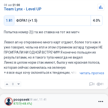
08 авг
21:00
Team Lynx - Level UP
1.81
ФОРА1 (+1.5)
4.0%
Попытка номер 2)) та же ставка на тот же матч
Левел ап ну откровенно много карт отдают, более того как я
уже говорил, челы на епл и этом стремном асгард турнире НЕ
ПРОИГРАЛИ НИ ОДНОЙ ВСТРЕЧИ!!!! Я конечно польщен их
результатами, но я такого тупа никогда не видел
Линкс в целом норм стак имеют, была у них красная полоса,
которая сейчас сменилась на зеленую
+ я все еще хочу склоняться к тенденции, что на турниры
читать прогноз
похуже команды хуже замотивированы и левел апы должны
отдавать приоритет епл
0
0
81
Очень много карт также лвл апы прям камбекнули с 20к, так
что верю что глобально у команды есть проблемы и одну
poopseek
08 авг, 11:41
карту все шансы отжать
8737
(+48.4%)