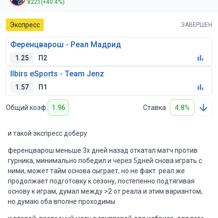
8221
(+40.4%)
Экспресс
ЗАВЕРШЕН
Ференцварош - Реал Мадрид
1.25
П2
Ilbirs eSports - Team Jenz
1.57
П1
Общий коэф.
1.96
Ставка
4.8%
и такой экспресс доберу
ференцварош меньше 3х дней назад откатал матч против
гурника, минимально победил и через 5дней снова играть с
ними, может тайм основа сыграет, но не факт. реал же
продолжает подготовку к сезону, постепенно подтягивая
основу к играм, думал между >2 от реала и этим вариантом,
но думаю оба вполне проходимы