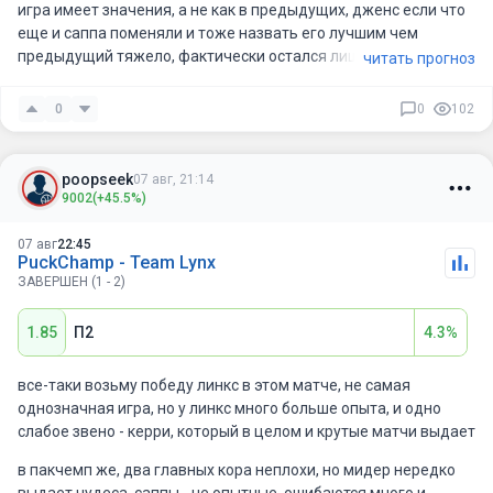
игра имеет значения, а не как в предыдущих, дженс если что
еще и саппа поменяли и тоже назвать его лучшим чем
предыдущий тяжело, фактически остался лишь нуб в
читать прогноз
команде
0
0
102
poopseek
07 авг, 21:14
9002
(+45.5%)
07 авг
22:45
PuckChamp - Team Lynx
ЗАВЕРШЕН (1 - 2)
1.85
П2
4.3%
все-таки возьму победу линкс в этом матче, не самая
однозначная игра, но у линкс много больше опыта, и одно
слабое звено - керри, который в целом и крутые матчи выдает
в пакчемп же, два главных кора неплохи, но мидер нередко