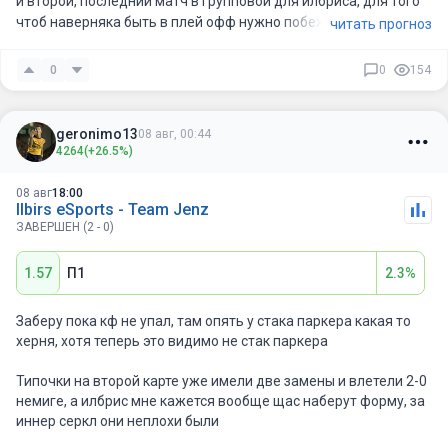
и второй, последний матч в групповой для илбриса, для того
чтоб наверняка быть в плей офф нужно побеждать(тут еще
читать прогноз
один момент, что команда которая потенциально их может
опередить играет свой последний матч ранее), но учитывая
0
0
154
проблемы дженс с составом считаю нужно брать такой
вариант
geronimo13
08 авг, 00:44
4264
(+26.5%)
08 авг
18:00
Ilbirs eSports - Team Jenz
ЗАВЕРШЕН (2 - 0)
1.57
П1
2.3%
Заберу пока кф не упал, там опять у стака паркера какая то
херня, хотя теперь это видимо не стак паркера
Типочки на второй карте уже имели две замены и влетели 2-0
немиге, а илбрис мне кажется вообще щас наберут форму, за
иннер серкл они неплохи были