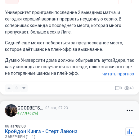
Университет проиграли последние 2 выездных матча, и
сегодня хороший вариант прервать неудачную серию. В
соперниках команда с последнего места, которая много
пропускает, больше всех в Лиге.
Сидней ещë может побороться за предпоследнее место,
которое даëт шанс на плей-офф за выживание.
Думаю Университи дома должны обыгрывать аутсайдера, так
как у команды не получается на выезде, плюс ставки это ещë
не потерянные шансы на плей-офф.
читать прогноз
0
0
40
GOODBETSSS
08 авг, 07:23
4777
(+62%)
08 авг
08:00
Кройдон Кингз - Стерт Лайонз
ЗАВЕРШЕН (1 - 1)