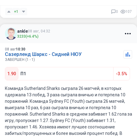
Devonport более сильная текущая форма, домашнее поле,
+1
0
107
более качественная атака, более надёжная оборона и
лучший общий уровень команды.
ankle
08 авг, 04:32
3233
(+6.4%)
08 авг
10:30
Сазерленд Шаркс - Сидней НЮУ
ЗАВЕРШЕН (1 - 1)
1.90
П1
-3.5%
Команда Sutherland Sharks сыграла 26 матчей, в которых
одержала 13 побед, 3 раза сыграла вничью и потерпела 10
поражений. Команда Sydney FC (Youth) сыграла 26 матчей,
выиграла 10 раз, 6 раз сыграла вничью и потерпела 10
поражений. Sutherland Sharks в среднем забивает 1.62 гола за
игру, пропускает 1.27. Sydney FC (Youth) забивает 1.31,
пропускает 1.46. Хозяева имеют лучшее соотношение
забитых/пропущенных и более высокий процент побед. В