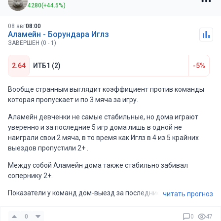
4280
(+44.5%)
08 авг
08:00
Аламейн - Борундара Иглз
ЗАВЕРШЕН (0 - 1)
2.64
ИТБ1 (2)
-5%
Вообще странным выглядит коэффициент против команды
которая пропускает и по 3 мяча за игру.
Аламейн девченки не самые стабильные, но дома играют
уверенно и за последние 5 игр дома лишь в одной не
наиграли свои 2 мяча, в то время как Иглз в 4 из 5 крайних
выездов пропустили 2+ .
Между собой Аламейн дома также стабильно забивал
сопернику 2+.
Показатели у команд дом-выезд за последние 5 игр 1.6
читать прогноз
забивают первые и 1.8 пропускают за игру вторые.
0
0
47