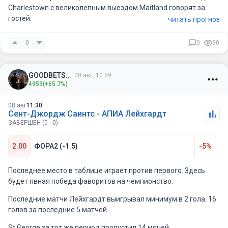
Charlestown с великолепным выездом Maitland говорят за
гостей.
читать прогноз
0
0
90
GOODBETSSS
08 авг, 10:59
4953
(+65.7%)
08 авг
11:30
Сент-Джордж Саинтс - АПИА Лейхгардт
ЗАВЕРШЕН (0 - 0)
2.00
ФОРА2 (-1.5)
-5%
Последнее место в таблице играет против первого. Здесь
будет явная победа фаворитов на чемпионство.
Последние матчи Лейхгардт выигрывал минимум в 2 гола. 16
голов за последние 5 матчей.
St George за тот же период пропустил 14 мячей.