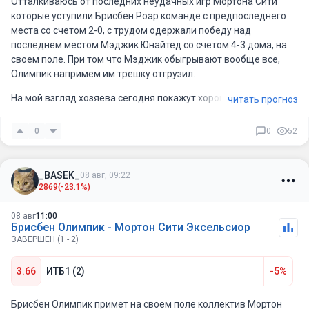
Отталкиваюсь от последних неудачных игр Мортона Сити
которые уступили Брисбен Роар команде с предпоследнего
места со счетом 2-0, с трудом одержали победу над
последнем местом Мэджик Юнайтед со счетом 4-3 дома, на
своем поле. При том что Мэджик обыгрывают вообще все,
Олимпик напримем им трешку отгрузил.
На мой взгляд хозяева сегодня покажут хорошую игру и
читать прогноз
имеют шансы на успех
0
0
52
_BASEK_
08 авг, 09:22
2869
(-23.1%)
08 авг
11:00
Брисбен Олимпик - Мортон Сити Эксельсиор
ЗАВЕРШЕН (1 - 2)
3.66
ИТБ1 (2)
-5%
Брисбен Олимпик примет на своем поле коллектив Мортон