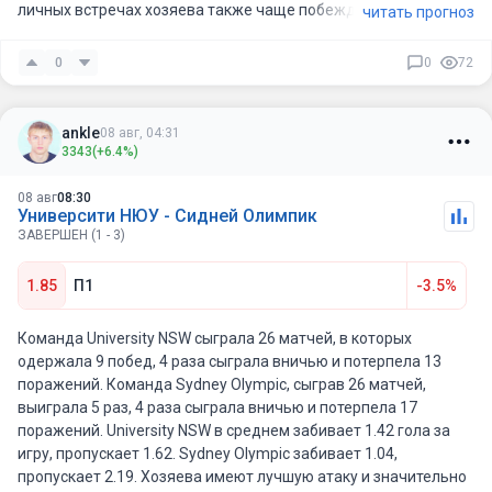
личных встречах хозяева также чаще побеждали. Прогноз –
читать прогноз
победа Sutherland Sharks.
0
0
72
ankle
08 авг, 04:31
3343
(+6.4%)
08 авг
08:30
Университи НЮУ - Сидней Олимпик
ЗАВЕРШЕН (1 - 3)
1.85
П1
-3.5%
Команда University NSW сыграла 26 матчей, в которых
одержала 9 побед, 4 раза сыграла вничью и потерпела 13
поражений. Команда Sydney Olympic, сыграв 26 матчей,
выиграла 5 раз, 4 раза сыграла вничью и потерпела 17
поражений. University NSW в среднем забивает 1.42 гола за
игру, пропускает 1.62. Sydney Olympic забивает 1.04,
пропускает 2.19. Хозяева имеют лучшую атаку и значительно