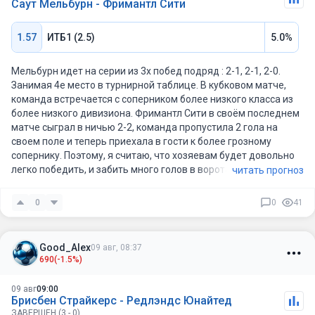
Саут Мельбурн - Фримантл Сити
1.57
ИТБ1 (2.5)
5.0%
Мельбурн идет на серии из 3х побед подряд : 2-1, 2-1, 2-0.
Занимая 4е место в турнирной таблице. В кубковом матче,
команда встречается с соперником более низкого класса из
более низкого дивизиона. Фримантл Сити в своём последнем
матче сыграл в ничью 2-2, команда пропустила 2 гола на
своем поле и теперь приехала в гости к более грозному
сопернику. Поэтому, я считаю, что хозяевам будет довольно
легко победить, и забить много голов в ворота соперника.
читать прогноз
0
0
41
Good_Alex
09 авг, 08:37
690
(-1.5%)
09 авг
09:00
Брисбен Страйкерс - Редлэндс Юнайтед
ЗАВЕРШЕН (3 - 0)