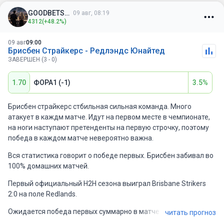
GOODBETSSS
09 авг, 08:19
4312
(+48.2%)
09 авг
09:00
Брисбен Страйкерс - Редлэндс Юнайтед
ЗАВЕРШЕН (3 - 0)
1.70
ФОРА1 (-1)
3.5%
Брисбен страйкерс стбильная сильная команда. Много
атакует в каждм матче. Идут на первом месте в чемпионате,
на ноги наступают претенденты на первую строчку, поэтому
победа в каждом матче невероятно важна.
Вся статистика говорит о победе первых. Брисбен забивал во
100% домашних матчей.
Первый официальный H2H сезона выиграл Brisbane Strikers
2:0 на поле Redlands.
Ожидается победа первых суммарно в матче 3-4 гола.
читать прогноз