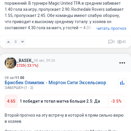
поражений. В турнире Magic United TFA в среднем забивает
1.40 гола за игру, пропускает 2.90. Rochedale Rovers забивает
1.55, пропускает 2.45. Обе команды имеют слабую оборону,
что приводит к высокому среднему тоталу: у хозяев он
составляет 4.30 гола за матч, у гостей — 4.00. В последних 5
читать прогноз
матчах у Magic United TFA 3 игры с тоталом больше 3.5, у
Rochedale Rovers — 4 из 5. Очные встречи также стабильно
0
0
45
проходят с высоким тоталом. Учитывая слабую защиту обеих
команд и их атакующий потенциал, ставка на ТБ 3.5 выглядит
более чем уверенно.
_BASEK_
08 авг, 09:26
2725
(-23.1%)
08 авг
11:00
Брисбен Олимпик - Мортон Сити Эксельсиор
ЗАВЕРШЕН (1 - 2)
4.65
1 победит и тотал матча больше 2.5: Да
-3.5%
Второй прогноз на эту встречу в которой я прям сильно верю
в хозяев.