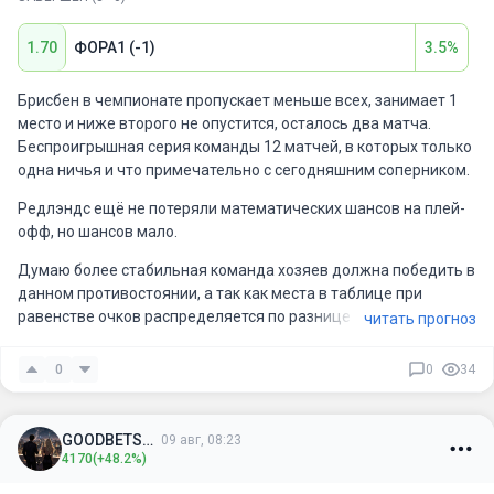
1.70
ФОРА1 (-1)
3.5%
Брисбен в чемпионате пропускает меньше всех, занимает 1
место и ниже второго не опустится, осталось два матча.
Беспроигрышная серия команды 12 матчей, в которых только
одна ничья и что примечательно с сегодняшним соперником.
Редлэндс ещë не потеряли математических шансов на плей-
офф, но шансов мало.
Думаю более стабильная команда хозяев должна победить в
данном противостоянии, а так как места в таблице при
равенстве очков распределяется по разнице мячей, то
читать прогноз
вполне может быть разгром.
0
0
34
GOODBETSSS
09 авг, 08:23
4170
(+48.2%)