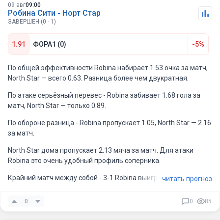
09 авг
09:00
Робина Сити - Норт Стар
ЗАВЕРШЕН (0 - 1)
1.91
ФОРА1 (0)
-5%
По общей эффективности Robina набирает 1.53 очка за матч,
North Star — всего 0.63. Разница более чем двукратная.
По атаке серьёзный перевес - Robina забивает 1.68 гола за
матч, North Star — только 0.89.
По обороне разница - Robina пропускает 1.05, North Star — 2.16
за матч.
North Star дома пропускает 2.13 мяча за матч. Для атаки
Robina это очень удобный профиль соперника.
Крайний матч между собой - 3-1 Robina выиграла.
читать прогноз
Считаю фора 0 здесь отличная ставка.
0
0
85