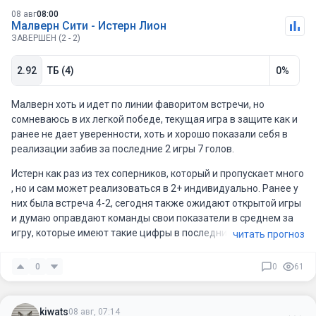
08 авг
08:00
Малверн Сити - Истерн Лион
ЗАВЕРШЕН (2 - 2)
2.92
ТБ (4)
0%
Малверн хоть и идет по линии фаворитом встречи, но
сомневаюсь в их легкой победе, текущая игра в защите как и
ранее не дает уверенности, хоть и хорошо показали себя в
реализации забив за последние 2 игры 7 голов.
Истерн как раз из тех соперников, который и пропускает много
, но и сам может реализоваться в 2+ индивидуально. Ранее у
них была встреча 4-2, сегодня также ожидают открытой игры
и думаю оправдают команды свои показатели в среднем за
игру, которые имеют такие цифры в последних 5 играх: 2.4 -
читать прогноз
2.0 забили, 1.8 - 2.2 пропустили.
0
0
61
kiwats
08 авг, 07:14