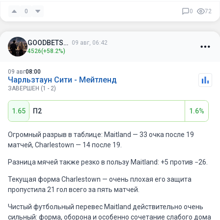
0
0
72
GOODBETSSS
09 авг, 06:42
4526
(+58.2%)
09 авг
08:00
Чарльзтаун Сити - Мейтленд
ЗАВЕРШЕН (1 - 2)
1.65
П2
1.6%
Огромный разрыв в таблице: Maitland — 33 очка после 19
матчей, Charlestown — 14 после 19.
Разница мячей также резко в пользу Maitland: +5 против −26.
Текущая форма Charlestown — очень плохая его защита
пропустила 21 гол всего за пять матчей.
Чистый футбольный перевес Maitland действительно очень
сильный: форма, оборона и особенно сочетание слабого дома