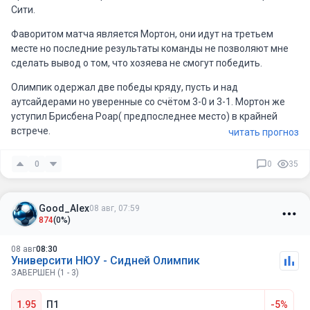
Сити.
Фаворитом матча является Мортон, они идут на третьем
месте но последние результаты команды не позволяют мне
сделать вывод о том, что хозяева не смогут победить.
Олимпик одержал две победы кряду, пусть и над
аутсайдерами но уверенные со счётом 3-0 и 3-1. Мортон же
уступил Брисбена Роар( предпоследнее место) в крайней
встрече.
читать прогноз
Ожидаю результативную игру и голы от хозяев.
0
0
35
Good_Alex
08 авг, 07:59
874
(0%)
08 авг
08:30
Университи НЮУ - Сидней Олимпик
ЗАВЕРШЕН (1 - 3)
1.95
П1
-5%