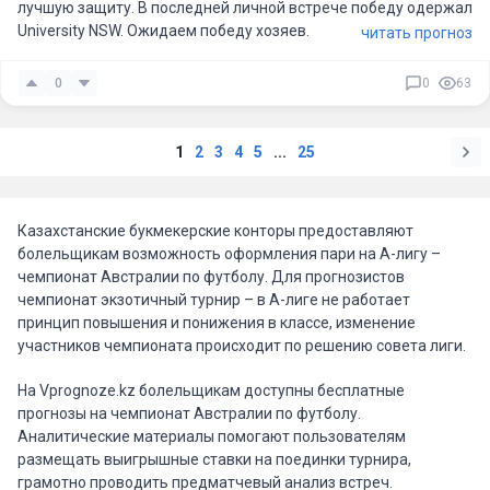
лучшую защиту. В последней личной встрече победу одержал
University NSW. Ожидаем победу хозяев.
читать прогноз
0
0
63
1
2
3
4
5
...
25
Казахстанские букмекерские конторы предоставляют
болельщикам возможность оформления пари на А-лигу –
чемпионат Австралии по футболу. Для прогнозистов
чемпионат экзотичный турнир – в А-лиге не работает
принцип повышения и понижения в классе, изменение
участников чемпионата происходит по решению совета лиги.
На Vprognoze.kz болельщикам доступны бесплатные
прогнозы на чемпионат Австралии по футболу.
Аналитические материалы помогают пользователям
размещать выигрышные ставки на поединки турнира,
грамотно проводить предматчевый анализ встреч.