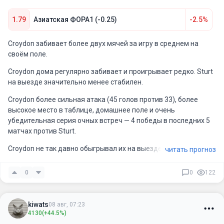
1.79
Азиатская ФОРА1 (-0.25)
-2.5%
Croydon забивает более двух мячей за игру в среднем на
своём поле.
Croydon дома регулярно забивает и проигрывает редко. Sturt
на выезде значительно менее стабилен.
Croydon более сильная атака (45 голов против 33), более
высокое место в таблице, домашнее поле и очень
убедительная серия очных встреч — 4 победы в последних 5
матчах против Sturt.
Croydon не так давно обыгрывал их на выезде 0-2. Сегодня на
читать прогноз
домашнем поле так же ожидается победа.
0
0
122
kiwats
08 авг, 07:23
4130
(+44.5%)