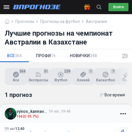
Войти
Прогнозы
Прогнозы на футбол
Австралия
Лучшие прогнозы на чемпионат
Австралии в Казахстане
ВСЕ
364
ПРОФИ
16
НОВИЧКИ
348
364
31
239
1
7
Все
Экспрессы
Футбол
Хоккей
Баскетбол
Тенни
1 прогноз
Все время
vynos_kannavaro
09 авг, 09:48
1662
(-35.7%)
09 авг
12:40