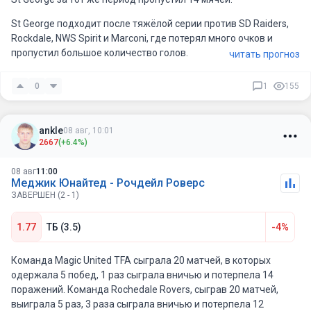
St George подходит после тяжёлой серии против SD Raiders,
Rockdale, NWS Spirit и Marconi, где потерял много очков и
пропустил большое количество голов.
читать прогноз
0
1
155
ankle
08 авг, 10:01
2667
(+6.4%)
08 авг
11:00
Меджик Юнайтед - Рочдейл Роверс
ЗАВЕРШЕН (2 - 1)
1.77
ТБ (3.5)
-4%
Команда Magic United TFA сыграла 20 матчей, в которых
одержала 5 побед, 1 раз сыграла вничью и потерпела 14
поражений. Команда Rochedale Rovers, сыграв 20 матчей,
выиграла 5 раз, 3 раза сыграла вничью и потерпела 12