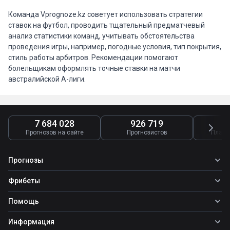
Команда Vprognoze.kz советует использовать стратегии
ставок на футбол, проводить тщательный предматчевый
анализ статистики команд, учитывать обстоятельства
проведения игры, например, погодные условия, тип покрытия,
стиль работы арбитров. Рекомендации помогают
болельщикам оформлять точные ставки на матчи
австралийской А-лиги.
7 684 028
926 719
4
Прогнозов на сайте
Прогнозистов
Платн
Прогнозы
Все прогнозы
Фрибеты
Топ ставок
Фрибеты
Помощь
Прогнозы на футбол
Фрибет Ubet
Прогнозы на теннис
Школа ставок
Информация
Фрибет Фонбет