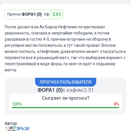
ФОРА1 (0)
2.51
Прогноз:
Кф:
После десанта из Ак Барса Нефтяник почувствовал
уверенность, сначала в овертайме победили, а потом
разорвали в гостях 4-0, причем югорчане на оборону в
регулярке могли положиться, а тут такой провал. Вполне
можно поплыть, а Нефтяник дома вполне может отыграться и
перевести все в решающий матч, так что выбираем вариант с
перестразовкрй в виде форы, по мне се идёт к седьмому
матчу.
ПРОГНОЗ ПОЛЬЗОВАТЕЛЯ
ФОРА1 (0)
с кэфом:
2.51
Сыграет ли прогноз?
100%
0%
Автор:
ЭРЬЗЯ