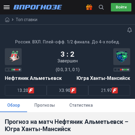
Войти
Топ ставки
Россия. ВХЛ. Плей-офф. 1/2 финала. До 4-х побед.
3 : 2
Завершен
(0:0, 3:1, 0:1)
Нефтяник Альметьевск
Югра Ханты-Мансийск
1
3.20
X
3.90
2
1.97
Обзор
Прогнозы
Статистика
Прогноз на матч Нефтяник Альметьевск –
Югра Ханты-Мансийск