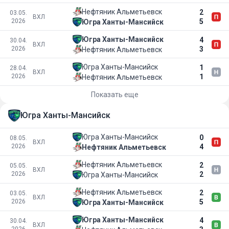
Нефтяник Альметьевск
2
03.05.
ВХЛ
2026
5
Югра Ханты-Мансийск
Югра Ханты-Мансийск
4
30.04.
ВХЛ
2026
3
Нефтяник Альметьевск
Югра Ханты-Мансийск
1
28.04.
ВХЛ
2026
1
Нефтяник Альметьевск
Показать еще
Югра Ханты-Мансийск
Югра Ханты-Мансийск
0
08.05.
ВХЛ
2026
4
Нефтяник Альметьевск
Нефтяник Альметьевск
2
05.05.
ВХЛ
2026
2
Югра Ханты-Мансийск
Нефтяник Альметьевск
2
03.05.
ВХЛ
2026
5
Югра Ханты-Мансийск
Югра Ханты-Мансийск
4
30.04.
ВХЛ