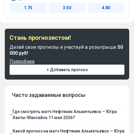
1.75
3.50
4.80
Стань прогнозистом!
Делай свои прогнозы и участвуй в розыгрыше
50
000 руб!
Подробнее
+ Добавить прогноз
Часто задаваемые вопросы
Где смотреть матч Нефтяник Альметьевск — Югра
Ханты-Мансийск 11 мая 2026?
Какой прогноз на матч Нефтяник Альметьевск — Югра