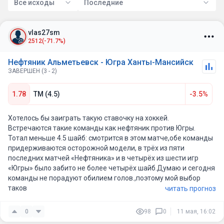
Все исходы
Последние
vlas27sm
2512
(-71.7%)
Нефтяник Альметьевск - Югра Ханты-Мансийск
ЗАВЕРШЕН (3 - 2)
1.78
ТМ (4.5)
-3.5%
Хотелось бы заиграть такую ставочку на хоккей.
Встречаются такие команды как нефтяник против Югры.
Тотал меньше 4.5 шайб: смотрится в этом матче,обе команды
придерживаются осторожной модели, в трёх из пяти
последних матчей «Нефтяника» и в четырёх из шести игр
«Югры» было забито не более четырёх шайб.Думаю и сегодня
команды не порадуют обилием голов.,поэтому мой выбор
таков
читать прогноз
0
98
0
11 мая, 16:02