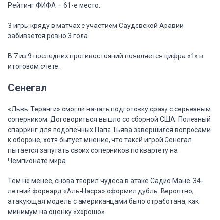
Рейтинг ФИФА – 61-е место.
3 игры кряду в матчах с участием Саудовской Аравии
забивается ровно 3 гола.
В 7 из 9 последних противостояний появляется цифра «1» в
итоговом счете.
Сенегал
«Львы Теранги» смогли начать подготовку сразу с серьезным
соперником. Договориться вышло со сборной США. Полезный
спарринг для подопечных Папа Тьява завершился вопросами
к обороне, хотя бытует мнение, что такой игрой Сенегал
пытается запутать своих соперников по квартету на
Чемпионате мира.
Тем не менее, снова творил чудеса в атаке Садио Мане. 34-
летний форвард «Аль-Насра» оформил дубль. Вероятно,
атакующая модель с американцами было отработана, как
минимум на оценку «хорошо».