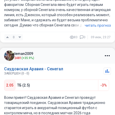
тестировать новые связки. На фоне 6 поражений в 7 матчах у
фаворитом. Сборная Сенегала явно будет играть первым
аравитян и отсутствия опытных лидеров, их защита не
номером, у сборной Сенегала очень качественная атакующая
выдержит давления во втором тайме, когда в игру вступят
линия, есть Джексон, который способен реализовать момент,
свежие Бамба Диенг и Исмаила Сарр. .
забивает Мане, и сдержать их будет весьма проблематично
сегодня. Думаю что сборная Сенегала свои два мяча на
читать прогноз
классе отгрузит сегодня.
Всем удачи!
0
83
0
09 июн, 23:27
teman2009
2481
(+35.9%)
Саудовская Аравия - Сенегал
ЗАВЕРШЕН (0 - 0)
2.05
ТБ (2.5)
-3%
Всем привет! Саудовская Аравия и Сенегал проведут
товарищеский поединок. Саудовская Аравия традиционно
старается играть в аккуратный позиционный футбол с
контролем мяча, но в последних матчах 2026 года