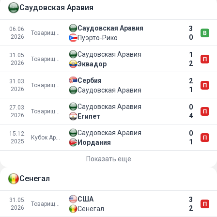
Саудовская Аравия
Саудовская Аравия
3
06.06.
Товарищеские матчи
2026
0
Пуэрто-Рико
Саудовская Аравия
1
31.05.
Товарищеские матчи
2026
2
Эквадор
Сербия
2
31.03.
Товарищеские матчи
2026
1
Саудовская Аравия
Саудовская Аравия
0
27.03.
Товарищеские матчи
2026
4
Египет
Саудовская Аравия
0
15.12.
Кубок Арабских наций
2025
1
Иордания
Показать еще
Сенегал
США
3
31.05.
Товарищеские матчи
2026
2
Сенегал