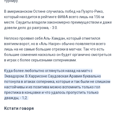
турниру.
В американском Остине случилась побед на Пуэрто-Рико,
который находится в рейтинге ФИФА всего лишь на 156-м
месте. Саудиты владели закономерно преимуществом и даже
довели дело до разгрома, - 3:0.
Неплохо проявил себя Аль-Хамдан, который отметился
взятием ворот, но в «Аль-Насре» обычно появляется всего
лишь на не самые большие отрезки в матчах. Так что есть
большие сомнения насколько он будет органично смотреться
в играх с более серьезными соперниками.
Куда более любопытно оглянуться назад на матч с
Эквадором. В Харрисоне Саудовская Аравия буквально
потонула в атаках соперника, которые и так были не слишком
настойчивы и из позитива можно вспомнить только гол
престижа в концовке и что удалось пропустить только
дважды, - 1;2.
Кстати говоря