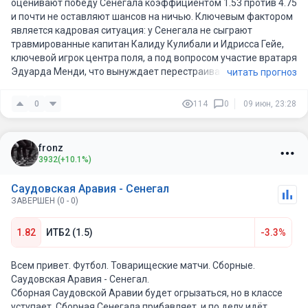
оценивают победу Сенегала коэффициентом 1.53 против 4.75
и почти не оставляют шансов на ничью. Ключевым фактором
является кадровая ситуация: у Сенегала не сыграют
травмированные капитан Калиду Кулибали и Идрисса Гейе,
ключевой игрок центра поля, а под вопросом участие вратаря
Эдуарда Менди, что вынуждает перестраивать всю
читать прогноз
центральную ось. Однако у Саудовской Аравии ситуация еще
тревожнее: в их составе нет ряда игроков основного состава,
0
114
0
09 июн, 23:28
а левый защитник Закария Хавсави, который мог бы
нейтрализовать Мане, не прошел отбор по физическим
кондициям. Центральный защитник Хасан Тамбакти
fronz
пропустил последнюю тренировку из-за проблем с задней
3932
(+10.1%)
поверхностью бедра, а вратарь Мухаммед Аль-Ями был
вынужден покинуть расположение сборной прямо перед этим
Саудовская Аравия - Сенегал
матчем.
ЗАВЕРШЕН (0 - 0)
Учитывая потерю капитана, Сенегал, вероятно, перейдет на
более сдержанную игру, нежели их обычный атакующий
1.82
ИТБ2 (1.5)
-3.3%
стиль. Атака все еще грозная с дуэтом Мане и Джексона, но
без Кулибали в центре обороны они станут более уязвимы
для контратак, при этом сами аравитяне вряд ли смогут
Всем привет. Футбол. Товарищеские матчи. Сборные.
создать моменты без ключевых игроков атаки. Наиболее
Саудовская Аравия - Сенегал.
вероятный сценарий — сдержанный первый тайм, в котором
Сборная Саудовской Аравии будет огрызаться, но в классе
обе команды будут присматриваться друг к другу и
уступает. Сборная Сенегала прибавляет, и по делу идёт