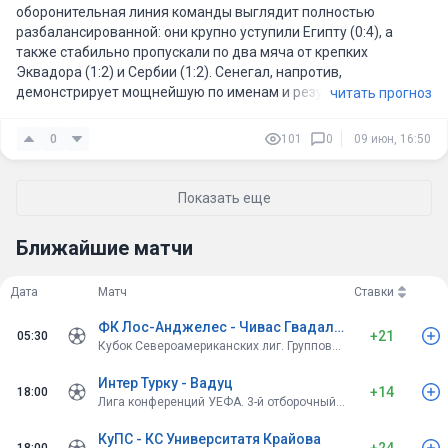
оборонительная линия команды выглядит полностью
разбалансированной: они крупно уступили Египту (0:4), а
также стабильно пропускали по два мяча от крепких
Эквадора (1:2) и Сербии (1:2). Сенегал, напротив,
демонстрирует мощнейшую по именам и результативности
читать прогноз
атаку, забив семь мячей за три игры против Перу, Гамбии и
США, но при этом сами «Львы Теранги» в крайней игре
0
101
0
09 июн, 16:50
неожиданно провалились с американцами, уступив со счетом
2:3. Номинальные гости явно захотят закрыть это обидное
поражение яркой победой. Учитывая огненную форму
Показать еще
нападающих Сенегала и системные ошибки в обороне у обеих
сборных, ожидаю открытого и результативного футбола на
Ближайшие матчи
встречных курсах, поэтому оптимальным выбором считаю
тотал больше (2.5) голов.
Дата
Матч
Ставки
ФК Лос-Анджелес - Чивас Гвадалахара
+21
05:30
Кубок Североамериканских лиг. Групповой этап
Интер Турку - Вадуц
+14
18:00
Лига конференций УЕФА. 3-й отборочный этап. Первые матчи
КуПС - КС Университатя Крайова