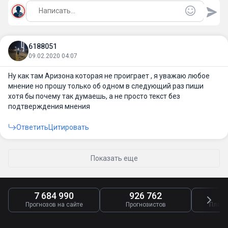
6188051
09.02.2020 04:07
Ну как там Аризона которая не проиграет , я уважаю любое
мнение но прошу только об одном в следующий раз пиши
хотя бы почему так думаешь, а не просто текст без
подтверждения мнения
Ответить
Цитировать
Показать еще
7 684 990
926 762
4
Прогнозов на сайте
Прогнозистов
Платн