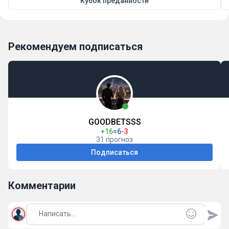
Кубок преданности
Рекомендуем подписаться
GOODBETSSS
+16
=6
-3
31 прогноз
Подписаться
Комментарии