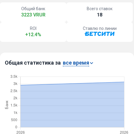
Общий банк
Всего ставок
3223 VRUR
18
ROI
Ставлю по линии
+12.4%
Общая статистика за
все время