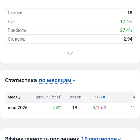
Ставки
18
ROI
12.4%
Прибыль
27.4%
Ср. коэф.
2.94
Проходимость
44%
Победы
8
Ничьи
0
Проигрыши
10
Статистика
по месяцам
+
/
-
/
=
Месяц
Прибыль(флэт)
Ставок
ROI
июн 2026
7.4%
18
8
/
10
/
0
12.4
Эффективность последних
10 прогнозов