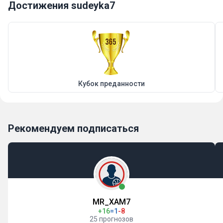
Достижения sudeyka7
Кубок преданности
Рекомендуем подписаться
MR_XAM7
+16
=1
-8
25 прогнозов