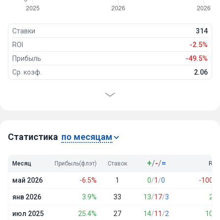
Ставки
314
ROI
-2.5%
Прибыль
-49.5%
Ср. коэф.
2.06
Проходимость
46%
Победы
143
Ничьи
10
Проигрыши
161
Статистика
по месяцам
+
/
-
/
=
Месяц
Прибыль(флэт)
Ставок
ROI
май 2026
-6.5%
1
0
/
1
/
0
-100.0
янв 2026
3.9%
33
13
/
17
/
3
2.4
июл 2025
25.4%
27
14
/
11
/
2
10.5