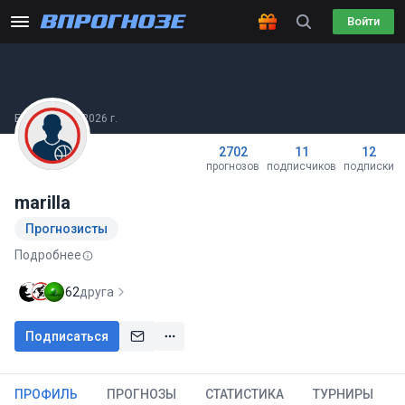
Войти
Был(а) 04.08.2026 г.
2702
11
12
прогнозов
подписчиков
подписки
marilla
Прогнозисты
Подробнее
62
друга
Подписаться
ПРОФИЛЬ
ПРОГНОЗЫ
СТАТИСТИКА
ТУРНИРЫ