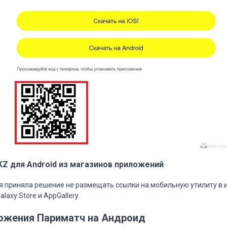
KZ для Android из магазинов приложений
 приняла решение не размещать ссылки на мобильную утилиту в 
laxy Store и AppGallery.
ожения Париматч на Андроид