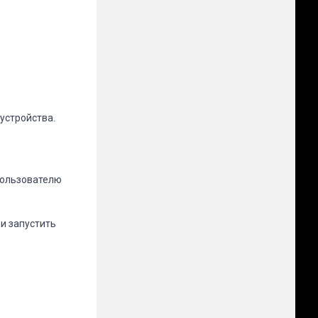
устройства.
пользователю
и запустить