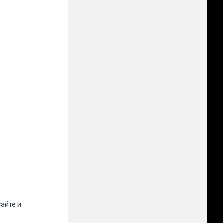
айте и