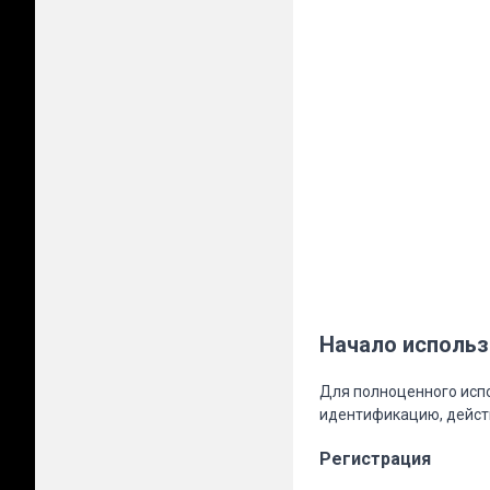
Начало использ
Для полноценного испо
идентификацию, действ
Регистрация