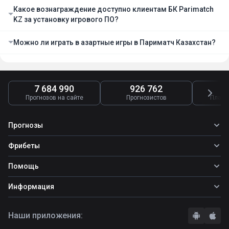
Какое вознаграждение доступно клиентам БК Parimatch
KZ за установку игрового ПО?
Можно ли играть в азартные игры в Париматч Казахстан?
7 684 990
926 762
4
Прогнозов на сайте
Прогнозистов
Платн
Прогнозы
Все прогнозы
Фрибеты
Топ ставок
Фрибеты
Помощь
Прогнозы на футбол
Фрибет Ubet
Прогнозы на теннис
Школа ставок
Информация
Фрибет Фонбет
Прогнозы на хоккей
Вопросы и ответы
Фрибет Париматч
О сайте
Стратегии
Наши приложения:
Фрибет Олимпбет
Правила
Бонусы букмекеров