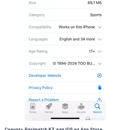
Скачать Parimatch KZ для iOS из App Store