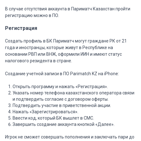
В случае отсутствия аккаунта в Париматч Казахстан пройти
регистрацию можно в ПО.
Регистрация
Создать профиль в БК Париматч могут граждане РК от 21
года и иностранцы, которые живут в Республике на
основании РВП или ВНЖ, оформили ИИН и имеют статус
налогового резидента в стране.
Создание учетной записи в ПО Parimatch KZ на iPhone:
Открыть программу и нажать «Регистрация».
Указать номер телефона казахстанского оператора связи
и подтвердить согласие с договором оферты.
Подтвердить участие в приветственной акции.
Нажать «Зарегистрироваться».
Ввести код, который БК вышлет в СМС.
Завершить создание аккаунта кнопкой «Далее».
Игрок не сможет совершать пополнения и заключать пари до