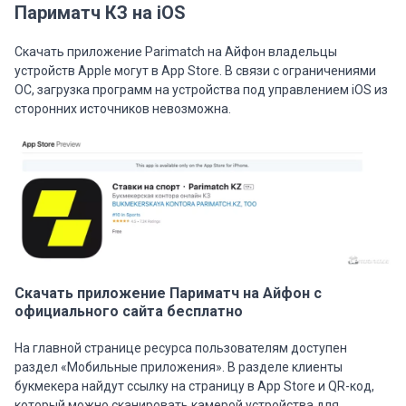
Париматч КЗ на iOS
Скачать приложение Parimatch на Айфон владельцы
устройств Apple могут в App Store. В связи с ограничениями
ОС, загрузка программ на устройства под управлением iOS из
сторонних источников невозможна.
Скачать приложение Париматч на Айфон с
официального сайта бесплатно
На главной странице ресурса пользователям доступен
раздел «Мобильные приложения». В разделе клиенты
букмекера найдут ссылку на страницу в App Store и QR-код,
который можно сканировать камерой устройства для