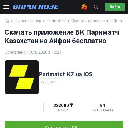
Войти
Школа ставок
Parimatch
Скачать приложение БК Пари
Скачать приложение БК Париматч
Казахстан на Айфон бесплатно
Обновлено: 10.08.2026 в 12:27
Parimatch KZ на IOS
72.00 MB
322000 ₸
84
Бонус
Скачиваний
Скачать для iOS