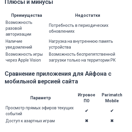
Плюсы и минусы
Преимущества
Недостатки
Возможность
Потребность в периодических
разовой
обновлениях
авторизации
Наличие
Нагрузка на внутреннюю память
уведомлений
устройства
Возможность игры
Возможность беспрепятственной
через Apple Vision
загрузки только на территории РК
Сравнение приложения для Айфона с
мобильной версией сайта
Игровое
Parimatch
Параметр
ПО
Mobile
Просмотр прямых эфиров текущих
✔
✔
событий
Доступ к азартных играм
✖
✖