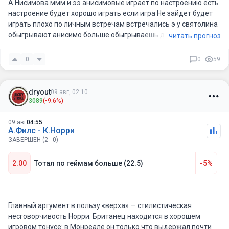
А Нисимова ммм и ээ анисимовые играет по настроению есть
настроение будет хорошо играть если игра Не зайдет будет
играть плохо по личным встречам встречались э у святолина
обыгрывают анисимо больше обыгрываешь даже вот а
читать прогноз
предыдущие разы больше обыгрывают два ноль сухую я
думаю что сидориной сейчас находясь такой в отличной
0
0
59
форме обыграет и Не всему думаю в сухую также два ноль
dryout
09 авг, 02:10
3089
(-9.6%)
09 авг
04:55
А.Филс - К.Норри
ЗАВЕРШЕН (2 - 0)
2.00
Тотал по геймам больше (22.5)
-5%
Главный аргумент в пользу «верха» — стилистическая
несговорчивость Норри. Британец находится в хорошем
игровом тонусе: в Монреале он только что выдержал почти