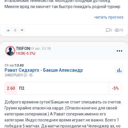
Итальянских теннесистов. Молодой голодный до побед
Микеле вряд ли захочет так быстро покидать родной турнир
читать прогноз
0
0
78
TRIFON
09 авг, 03:38
1528
(-0.2%)
09 авг
13:40
Рават Сидхартх - Бакши Александр
ЗАВЕРШЕН (2 - 0)
2.60
П2
-5%
Доброго времени суток! Бакши не стоит списывать со счетов.
Грузин крайне опасен на харде. (Опасен конечно для своей
категории соперников.) А Рават соперник именно его
категории. Индус последнее время играет не важно. Всего 1
победа в 5 матчах. Да матчи проходили на Челенджер ах, но