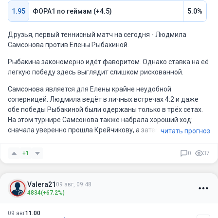
1.95
ФОРА1 по геймам (+4.5)
5.0%
Друзья, первый теннисный матч на сегодня - Людмила
Самсонова против Елены Рыбакиной.
Рыбакина закономерно идёт фаворитом. Однако ставка на её
легкую победу здесь выглядит слишком рискованной.
Самсонова является для Елены крайне неудобной
соперницей. Людмила ведёт в личных встречах 4:2 и даже
обе победы Рыбакиной были одержаны только в трёх сетах.
На этом турнире Самсонова также набрала хороший ход:
сначала уверенно прошла Крейчикову, а затем выдержала
читать прогноз
трёхсетовый матч против Джойнт.
+1
0
37
По стилю это встреча двух теннисисток, предпочитающих
действовать первым номером. Самсонова способна
принимать мощную подачу Рыбакиной достаточно глубоко и
Valera21
09 авг, 09:48
не позволяет ей постоянно контролировать розыгрыши.
4834
(+67.2%)
09 авг
11:00