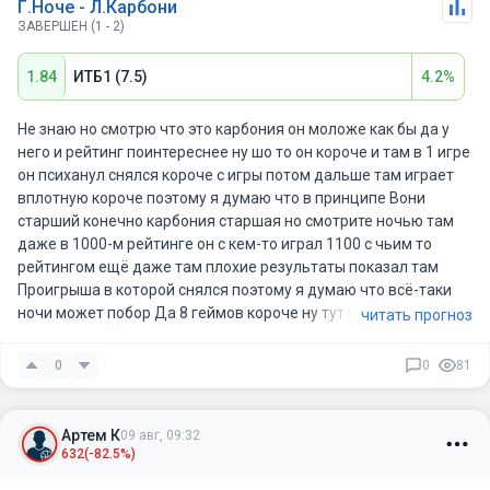
Г.Ноче - Л.Карбони
ЗАВЕРШЕН (1 - 2)
1.84
ИТБ1 (7.5)
4.2%
Не знаю но смотрю что это карбония он моложе как бы да у
него и рейтинг поинтереснее ну шо то он короче и там в 1 игре
он психанул снялся короче с игры потом дальше там играет
вплотную короче поэтому я думаю что в принципе Вони
старший конечно карбония старшая но смотрите ночью там
даже в 1000-м рейтинге он с кем-то играл 1100 с чьим то
рейтингом ещё даже там плохие результаты показал там
Проигрыша в которой снялся поэтому я думаю что всё-таки
ночи может побор Да 8 геймов короче ну тут и игра может
читать прогноз
быть вязкая потому што ночью такой вяжется короче он даже
может 1-ю там проиграть там шесть-два-шесть 3 а 2-ю вяжет
0
0
81
уже там до полика там всем А вторую уже вяжет да ну там до
предела семь шесть там семь пять короче даже может и
выигрывать.
Артем К
09 авг, 09:32
632
(-82.5%)