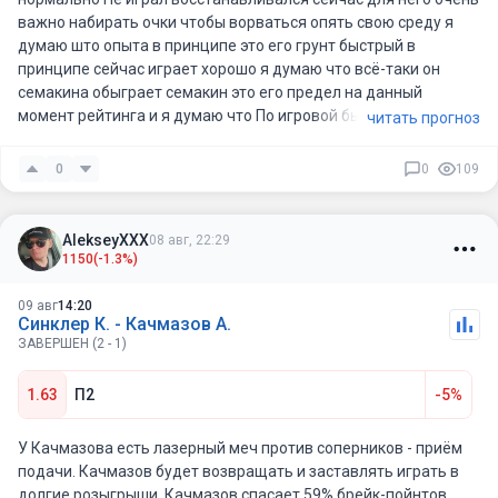
важно набирать очки чтобы ворваться опять свою среду я
думаю што опыта в принципе это его грунт быстрый в
принципе сейчас играет хорошо я думаю что всё-таки он
семакина обыграет семакин это его предел на данный
момент рейтинга и я думаю что По игровой бывшей практике
читать прогноз
и восстановления должны пойти на пользу и он сможет
размотать семакина.
0
0
109
AlekseyXXX
08 авг, 22:29
1150
(-1.3%)
09 авг
14:20
Синклер К. - Качмазов А.
ЗАВЕРШЕН (2 - 1)
1.63
П2
-5%
У Качмазова есть лазерный меч против соперников - приём
подачи. Качмазов будет возвращать и заставлять играть в
долгие розыгрыши. Качмазов спасает 59% брейк-пойнтов.