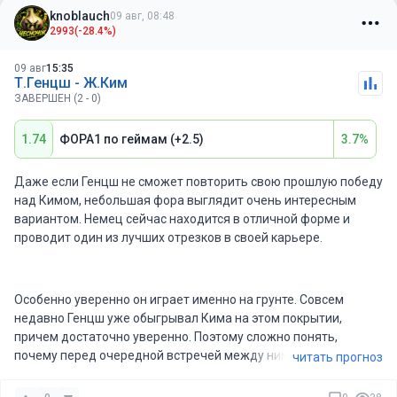
Поэтому считаю, что Тиранте уже сделал достаточно на этом
knoblauch
дольше выступает на уровне ATP и прекрасно знает, как
09 авг, 08:48
турнире, а против Тьена его сказка, скорее всего, закончится.
2993
(-28.4%)
играть такие матчи. Здесь он уже прошел Санего и Арнальди,
Ожидаю уверенную победу американца в двух сетах и
а главной победой стала встреча с третьей ракеткой мира
точный счет 2:0.
09 авг
15:35
Александром Зверевым. Обыграть такого соперника —
Т.Генцш - Ж.Ким
показатель действительно высокого уровня.
ЗАВЕРШЕН (2 - 0)
1.74
ФОРА1 по геймам (+2.5)
3.7%
Для Грикспура этот турнир также имеет большое значение.
Нидерландец опустился уже на 69-ю позицию рейтинга, хотя
Даже если Генцш не сможет повторить свою прошлую победу
еще недавно стабильно находился в топ-40. Поэтому сейчас
над Кимом, небольшая фора выглядит очень интересным
ему крайне важно возвращать свои позиции и набирать очки.
вариантом. Немец сейчас находится в отличной форме и
На харде он традиционно играет очень хорошо, а нынешняя
проводит один из лучших отрезков в своей карьере.
форма позволяет рассчитывать на успешное продолжение
турнира.
Особенно уверенно он играет именно на грунте. Совсем
недавно Генцш уже обыгрывал Кима на этом покрытии,
Мерида Агилар уже провел отличный турнир и заслужил все
причем достаточно уверенно. Поэтому сложно понять,
возможные комплименты, но сейчас ему предстоит соперник
почему перед очередной встречей между ними немца снова
читать прогноз
совсем другого уровня опыта именно на быстром покрытии.
выставляют явным андердогом.
Испанец способен создать проблемы, однако на дистанции