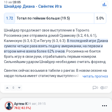
10 авг
20:05
Шнайдер Диана - Свёнтек Ига
1.72
Тотал по геймам больше (19.5)
5.0%
Шнайдер продолжает свое выступление в Торонто.
Россиянка уже отправила домой Срамкову (6:2, 4:6, 6:1),
Калинскую (6:3, 6:3) и Пегулу (6:3, 6:3).
В последней игре Диана
сумела четыре раза взять подачу американки, на первом и
втором мяче взяла более 62% очков.
Россиянка не боится
брать игру в свои руки, отрабатывать первым номером.
Сильнейшим ударом Шнайдер необходимо считать форхенд.
Свентек сейчас восьмая в табели о рангах. В новом сезоне на
харде полька имеет статистику выступлений (15-6). В Торонто
читать прогноз
Ига справилась с Бейлек (6:0, 6:3), Голубич (6:2, 6:1), а также
прошла Костюк (3:6, 6:1, 6:2).
В предыдущей игре польская
0
0
27
теннисистка не была идеальна, ведь четыре раза отдала
свою подачу, а на первом и второй подаче показала менее
54% взятых очков.
Свентек обычно строит свою игру от
Артем К
09 авг, 09:15
задней линии, способна одинаково опасно приложиться с
782
(-82.5%)