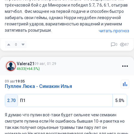
трёхчасовой бой с де Минором и победил 5:7, 7:6, 6:1, отыграв
матчбол. Фис мощнее на первой подаче и способен быстро
забирать свои геймы, однако Норри неудобен леворучной
геометрией ударов, вариативностью вращений и умением
затягивать розыгрыши.
читать прогноз
Важно, что это первая личная встреча. Фис в 2026 году имеет
0
0
87
идеальные 8–0 в решающих сетах, а на харде — 10–0 против
игроков вне топ-30. Это говорит скорее о его способности
выдерживать длинные матчи, чем обязательно выигрывать
Valera21
09 авг, 01:29
легко.
4633
(+64.5%)
Для ТБ 22,5 оптимальны сценарии трёх сетов либо плотных
09 авг
19:05
7:6, 6:4. Я бы оценил проход примерно в 56–58%: ставка
Пуллен Люка - Симакин Илья
выглядит логичной, но не без риска.
2.70
П1
5.0%
Я думаю что пулин всё-таки будет сильнее чем семакин
смотрите пулина если Не ошибаюсь бывшая 10-я ракетка но
так как получил серьезные травмы там пару лет он
нормально Не играл восстанавливался сейчас для него очень