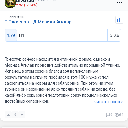
knoblauch
09 авг, 08:50
аргентинца регулярно возникают проблемы. Поэтому победа
2751
(-28.4%)
над Фрицем выглядит скорее ярким исключением, чем
доказательством того, что Тиранте стал полноценным
09 авг
19:30
хардовиком.
Т.Грикспор - Д.Мерида Агилар
1.79
П1
5.0%
Тьен же уже уверенно закрепился в топ-20, хотя ему всего 20
лет. Это невероятно талантливый и универсальный
теннисист, который прекрасно чувствует себя на быстрых
покрытиях. Да, у него нет какой-то пушечной подачи, но он
Грикспур сейчас находится в отличной форме, однако и
компенсирует это великолепным приемом, движением и
Мерида Агилар проводит действительно прорывной турнир.
игрой в обороне.
Испанец в этом сезоне благодаря великолепным
результатам на грунте пробился в топ-100 и уже успел
закрепиться на новом для себя уровне. При этом на этом
турнире он неожиданно ярко проявил себя и на харде, без
Во втором раунде Тьен очень уверенно разобрался с Томми
какой-либо серьезной подготовки сразу прошел несколько
Полом, практически не оставив американцу шансов. Сейчас
достойных соперников.
читать прогноз
он находится в отличной форме и выглядит гораздо более
убедительно именно с точки зрения стабильности на харде.
0
0
64
Но именно опыта игры на харде у Мерида Агилара все-таки
значительно меньше, чем у Грикспура. Нидерландец гораздо