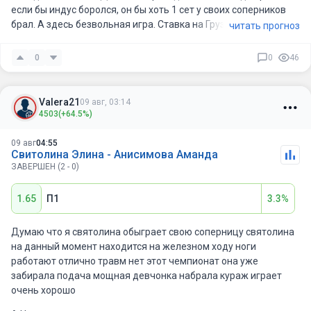
если бы индус боролся, он бы хоть 1 сет у своих соперников
брал. А здесь безвольная игра. Ставка на Грузина
читать прогноз
0
0
46
Valera21
09 авг, 03:14
4503
(+64.5%)
09 авг
04:55
Свитолина Элина - Анисимова Аманда
ЗАВЕРШЕН (2 - 0)
1.65
П1
3.3%
Думаю что я святолина обыграет свою соперницу святолина
на данный момент находится на железном ходу ноги
работают отлично травм нет этот чемпионат она уже
забирала подача мощная девчонка набрала кураж играет
очень хорошо