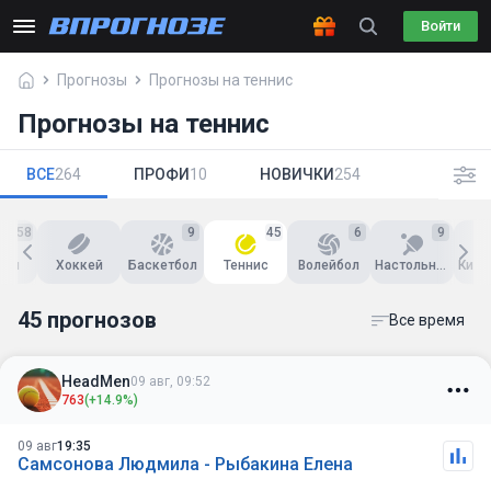
Войти
Прогнозы
Прогнозы на теннис
Прогнозы на теннис
ВСЕ
264
ПРОФИ
10
НОВИЧКИ
254
158
9
45
6
9
бол
Хоккей
Баскетбол
Теннис
Волейбол
Настольный теннис
45 прогнозов
Все время
HeadMen
09 авг, 09:52
763
(+14.9%)
09 авг
19:35
Самсонова Людмила - Рыбакина Елена