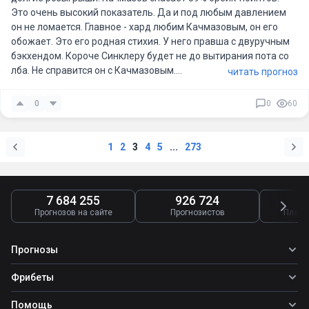
Это очень высокий показатель. Да и под любым давлением
он не ломается. Главное - хард любим Качмазовым, он его
обожает. Это его родная стихия. У него правша с двуручным
бэкхендом. Короче Синклеру будет не до вытирания пота со
лба. Не справится он с Качмазовым....
читать прогноз
0
0
60
1
2
3
4
5
...
273
7 684 255
926 724
4
Прогнозов на сайте
Прогнозистов
Платн
Прогнозы
Все прогнозы
Фрибеты
Топ ставок
Фрибеты
Помощь
Прогнозы на футбол