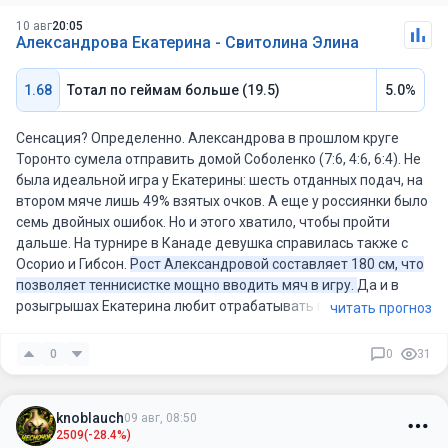
обеих сторон.
10 авг
20:05
В прошлом сезоне теннисистки встретились в Мадриде, где
Александрова Екатерина - Свитолина Элина
Свентек закрыла Шнайдер (6:0, 6:7,6:4).
1.68
Тотал по геймам больше (19.5)
5.0%
Да, вопросов нет, Свентек идет закономерной фавориткой.
Впрочем, у Иги в битве против Костюк возникли проблемы на
подаче, был отдан сет. Шнайдер же сейчас набрала крутую
Сенсация? Определенно. Александрова в прошлом круге
форму, показывает мощную игру в затяжных перестрелках.
Торонто сумела отправить домой Соболенко (7:6, 4:6, 6:4). Не
Диана способна на равных бороться с топами мирового
была идеальной игра у Екатерины: шесть отданных подач, на
уровня, недавно переиграла Пегулу. Я думаю, что эта встреча
втором мяче лишь 49% взятых очков. А еще у россиянки было
получится плотной.
семь двойных ошибок. Но и этого хватило, чтобы пройти
дальше. На турнире в Канаде девушка справилась также с
Шнайдер - Свентек: тотал больше (19.5)
Осорио и Гибсон.
Рост Александровой составляет 180 см, что
позволяет теннисистке мощно вводить мяч в игру.
Да и в
розыгрышах Екатерина любит отрабатывать первым
читать прогноз
номером.
0
0
31
Свитолина сейчас девятая в мировом рейтинге. Украинка в
2026 году на харде имеет положительный баланс побед (24-
6). Был уже взят титул на бетоне в Окленде, но теперь Элина
knoblauch
09 авг, 08:50
намерена замахнуться на трофей в Торонто. По сетке турнира
2509
(-28.4%)
девушка уже справилась с Бузас Манейро (6:7, 7:6, 6:4),