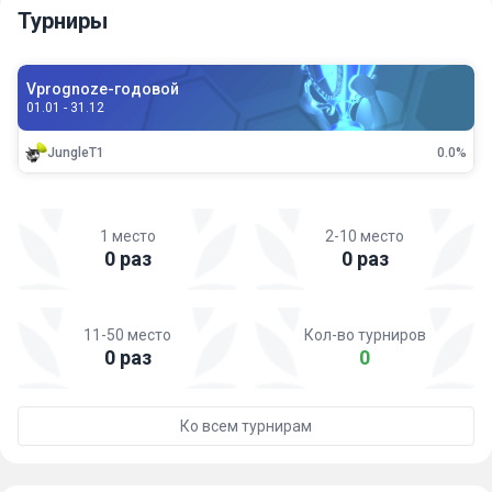
Турниры
Vprognoze-годовой
01.01 - 31.12
JungleT1
0.0%
1 место
2-10 место
0 раз
0 раз
11-50 место
Кол-во турниров
0 раз
0
Ко всем турнирам