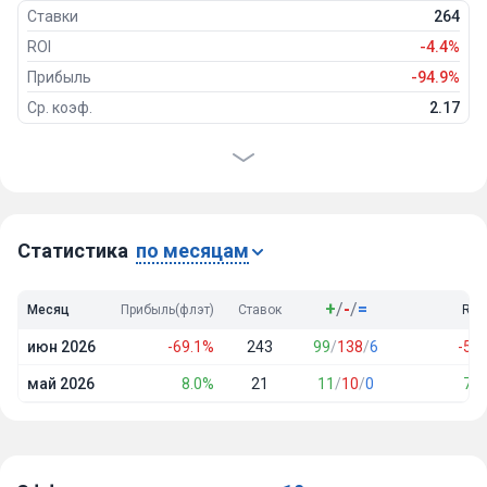
Ставки
264
ROI
-4.4%
Прибыль
-94.9%
Ср. коэф.
2.17
Проходимость
42%
Победы
110
Ничьи
6
Проигрыши
148
Статистика
по месяцам
+
/
-
/
=
Месяц
Прибыль(флэт)
Ставок
ROI
июн 2026
-69.1%
243
99
/
138
/
6
-5.7
май 2026
8.0%
21
11
/
10
/
0
7.7