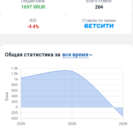
Общий банк
Всего ставок
1697 VRUR
264
ROI
Ставлю по линии
-4.4%
Общая статистика за
все время