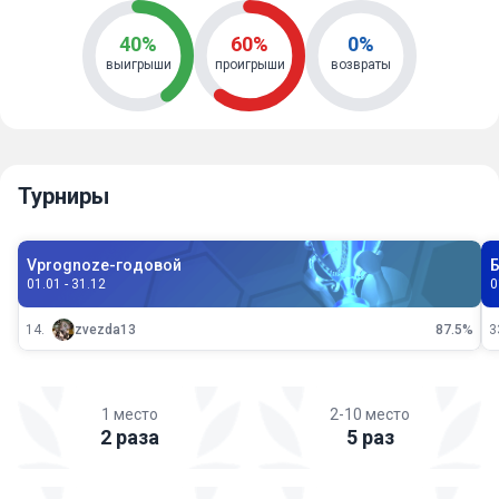
40%
60%
0%
выигрыши
проигрыши
возвраты
Турниры
Vprognoze-годовой
01.01 - 31.12
0
14.
zvezda13
87.5%
3
1 место
2-10 место
2 раза
5 раз