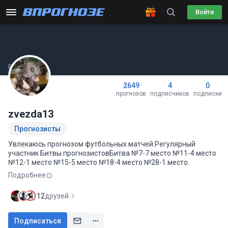
Войти
Был(а) вчера
2649
4
0
прогнозов
подписчиков
подписки
zvezda13
Прогнозисты
Увлекаюсь прогнозом футбольных матчей.Регулярный
участник Битвы прогнозистовБитва №7-7 место №11-4 место
№12-1 место №15-5 место №18-4 место №28-1 место.
Подробнее
12
друзей
Подписаться