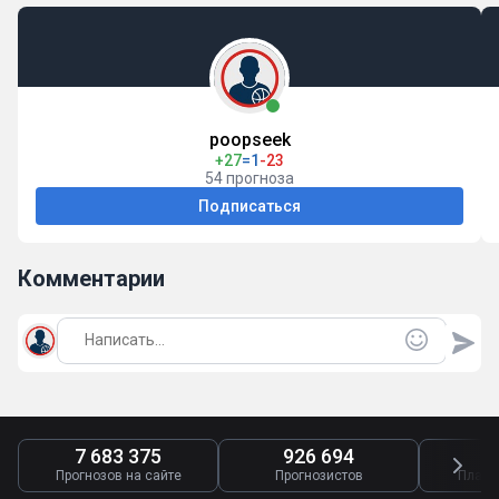
poopseek
+27
=1
-23
54 прогноза
Подписаться
Комментарии
7 683 375
926 694
4
Прогнозов на сайте
Прогнозистов
Платн