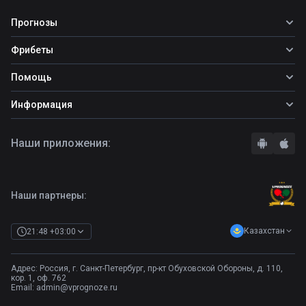
Прогнозы
Все прогнозы
Фрибеты
Топ ставок
Фрибеты
Помощь
Прогнозы на футбол
Фрибет Ubet
Прогнозы на теннис
Школа ставок
Информация
Фрибет Фонбет
Прогнозы на хоккей
Вопросы и ответы
Фрибет Париматч
О сайте
Стратегии
Наши приложения:
Фрибет Олимпбет
Правила
Бонусы букмекеров
Комментарии
Отзывы о БК
Контакты
Полная версия
Наши партнеры:
Казахстан
21:48 +03:00
Адрес: Россия, г. Санкт-Петербург, пр-кт Обуховской Обороны, д. 110,
кор. 1, оф. 762
Email:
admin@vprognoze.ru