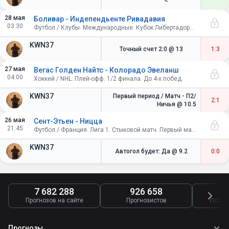
28 мая
Боливар - Индепендьенте Ривадавия
03:30
Футбол / Клубы. Международные. Кубок Либертадорес. Групповой этап
KWN37
Точный счет 2:0
@ 13
1:3
27 мая
Вегас Голден Найтс - Колорадо Эвеланш
04:00
Хоккей / NHL. Плей-офф. 1/2 финала. До 4-х побед.
KWN37
Первый период / Матч - П2/
2:1
Ничья
@ 10.5
26 мая
Сент-Этьен - Ницца
21:45
Футбол / Франция. Лига 1. Стыковой матч. Первый матч.
KWN37
Автогол будет: Да
@ 9.2
0:0
7 682 288
926 658
4
Прогнозов на сайте
Прогнозистов
Платн
Прогнозы