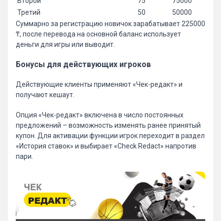
Второй
75
75000
Третий
50
50000
Суммарно за регистрацию новичок зарабатывает 225000
₸, после перевода на основной баланс использует
деньги для игры или выводит.
Бонусы для действующих игроков
Действующие клиенты применяют «Чек-редакт» и
получают кешаут.
Опция «Чек-редакт» включена в число постоянных
предложений – возможность изменять ранее принятый
купон. Для активации функции игрок переходит в раздел
«История ставок» и выбирает «Check Redact» напротив
пари.