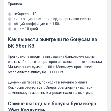
Правила:
вейджер – 10;
типы акционных пари – ординары и экспрессы;
общий коэффициент – 1.50;
срок – 10 дней.
Как вывести выигрыш по бонусам из
БК Убет КЗ
Прогнозист выводит выигрыши на банковские карты,
счета мобильных операторов и в электронные кошельки.
Минимальная сумма – 100 ₸. Максимум прогнозист
оформляет выплату на 1000000 ₸.
Денежный перевод приходит в течение 5 минут.
Комиссия отсутствует. Оператора спортивных пари
компенсирует азартным игрокам налог на выигрыш.
Самые выгодные бонусы букмекера
Убет Казахстан