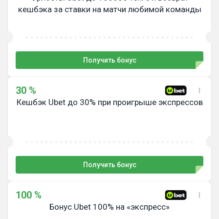
кешбэка за ставки на матчи любимой команды
Получить бонус
30 %
Кешбэк Ubet до 30% при проигрыше экспрессов
Получить бонус
100 %
Бонус Ubet 100% на «экспресс»