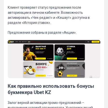
Клиент проверяет статус предложения после
авторизации в личном кабинете. Возможность
активировать «Чек-редакт» и «Кешаут» доступна в
разделе «История ставок».
Предложения собраны в разделе «Акции».
Как правильно использовать бонусы
букмекера Ubet KZ
Залог верной активации промо-предложений –
выполнение условий организатора. Участники акций