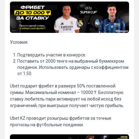
Условия:
Подтвердить участие в конкурсе.
Поставить от 2000 тенге на выбранный букмекером
поединок. Использовать ординары с коэффициентом
от 1.50.
Ubet подарит фрибет в размере 50% поставленной
суммы. Максимальный номинал – 10000 ₸. Бесплатную
ставку любитель пари активирует на любой исход без
ограничений, при выигрыше получает чистую прибыль.
Ubet KZ проводит розыгрыш фрибетов за точные
прогнозы на футбольные поединки.