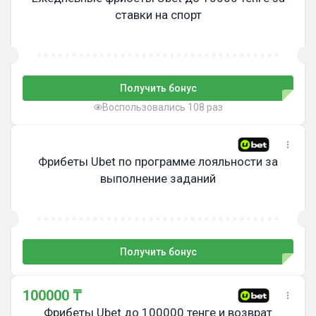
ставки на спорт
Получить бонус
Воспользовались 108 раз
Фрибеты Ubet по программе лояльности за
выполнение заданий
Получить бонус
100000 ₸
Фрибеты Ubet до 100000 тенге и возврат