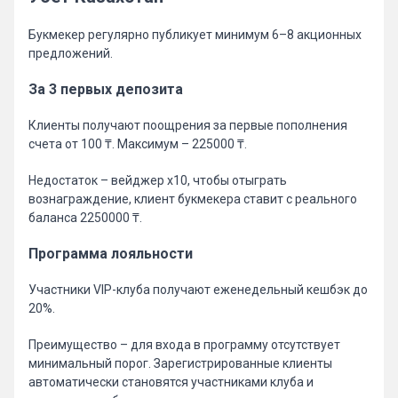
Букмекер регулярно публикует минимум 6–8 акционных
предложений.
За 3 первых депозита
Клиенты получают поощрения за первые пополнения
счета от 100 ₸. Максимум – 225000 ₸.
Недостаток – вейджер х10, чтобы отыграть
вознаграждение, клиент букмекера ставит с реального
баланса 2250000 ₸.
Программа лояльности
Участники VIP-клуба получают еженедельный кешбэк до
20%.
Преимущество – для входа в программу отсутствует
минимальный порог. Зарегистрированные клиенты
автоматически становятся участниками клуба и