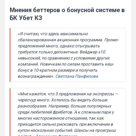
Мнения беттеров о бонусной системе в
БК Убет КЗ
«Я считаю, что здесь максимально
сбалансированная акционная программа. Промо-
предложений много, однако отыгрывать
требуется только депозитные. Вейджер х10
невысокий, по сравнению с условиями других
компаний. Новичкам по силам проставить кеш-
бонус в 10-кратном размере и получить
вознаграждение».
Светлана Панфилова
«Мне кажется, что 3 предложения на экспрессы —
чересчур много. Хотелось бы видеть больше
разнообразия. Например, больше популярных
среди любителей фрибетов. А к сложным пари у
многих настороженное отношение, так как
приходится сильно рисковать при включении в
купон нескольких событий. Шансы на проигрыш