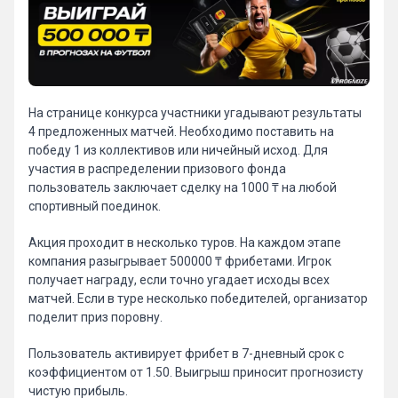
На странице конкурса участники угадывают результаты
4 предложенных матчей. Необходимо поставить на
победу 1 из коллективов или ничейный исход. Для
участия в распределении призового фонда
пользователь заключает сделку на 1000 ₸ на любой
спортивный поединок.
Акция проходит в несколько туров. На каждом этапе
компания разыгрывает 500000 ₸ фрибетами. Игрок
получает награду, если точно угадает исходы всех
матчей. Если в туре несколько победителей, организатор
поделит приз поровну.
Пользователь активирует фрибет в 7-дневный срок с
коэффициентом от 1.50. Выигрыш приносит прогнозисту
чистую прибыль.