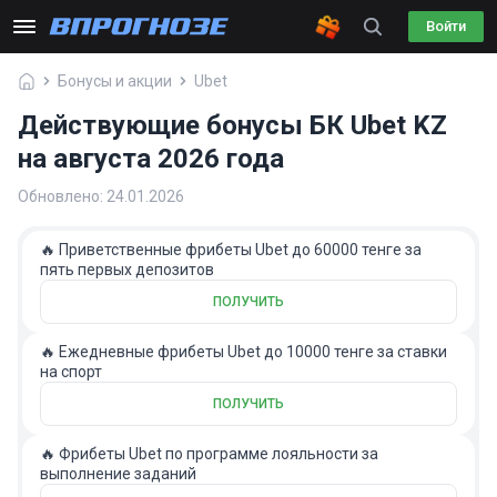
Войти
Бонусы и акции
Ubet
Действующие бонусы БК Ubet KZ
на августа 2026 года
Обновлено: 24.01.2026
🔥 Приветственные фрибеты Ubet до 60000 тенге за
пять первых депозитов
ПОЛУЧИТЬ
🔥 Ежедневные фрибеты Ubet до 10000 тенге за ставки
на спорт
ПОЛУЧИТЬ
🔥 Фрибеты Ubet по программе лояльности за
выполнение заданий