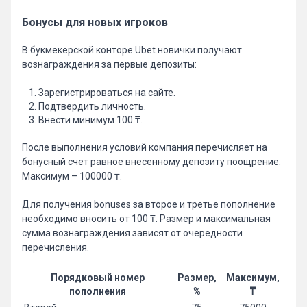
Бонусы для новых игроков
В букмекерской конторе Ubet новички получают
вознаграждения за первые депозиты:
Зарегистрироваться на сайте.
Подтвердить личность.
Внести минимум 100 ₸.
После выполнения условий компания перечисляет на
бонусный счет равное внесенному депозиту поощрение.
Максимум – 100000 ₸.
Для получения bonuses за второе и третье пополнение
необходимо вносить от 100 ₸. Размер и максимальная
сумма вознаграждения зависят от очередности
перечисления.
Порядковый номер
Размер,
Максимум,
пополнения
%
₸