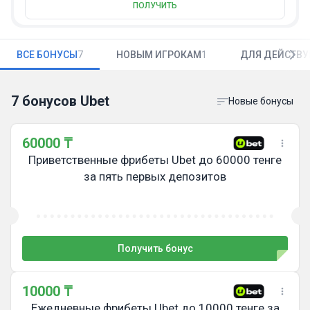
ПОЛУЧИТЬ
ВСЕ БОНУСЫ
7
НОВЫМ ИГРОКАМ
1
ДЛЯ ДЕЙСТВ
7 бонусов Ubet
Новые бонусы
60000 ₸
Приветственные фрибеты Ubet до 60000 тенге
за пять первых депозитов
Получить бонус
10000 ₸
Ежедневные фрибеты Ubet до 10000 тенге за