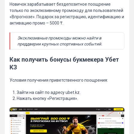
Новичок зарабатывает бездепозитное поощрение
только по эксклюзивному промокоду для пользователей
«Впрогнозе». Подарок за регистрацию, идентификацию и
активацию промо – 5000 ₸.
Эксклюзивные промокоды можно найти в
преддверии крупных спортивных событий.
Как получить бонусы букмекера Убет
КЗ
Условия получения приветственного поощрения:
Зайти на сайт по адресу ubet.kz.
Нажать кнопку «Регистрация».