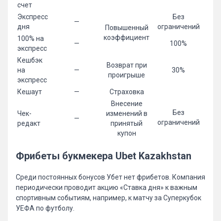
счет
Экспресс
Без
—
дня
ограничений
Повышенный
коэффициент
100% на
—
100%
экспресс
Кешбэк
Возврат при
на
—
30%
проигрыше
экспресс
Кешаут
—
Страховка
Внесение
Без
Чек-
изменений в
—
ограничений
редакт
принятый
купон
Фрибеты букмекера Ubet Kazakhstan
Среди постоянных бонусов Убет нет фрибетов. Компания
периодически проводит акцию «Ставка дня» к важным
спортивным событиям, например, к матчу за Суперкубок
УЕФА по футболу.