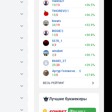
Valera21
10
|
13
+36.5%
TIHOREVO
1
15
|
5
+36.2%
kiwats
24
|
19
+32.9%
BIGGIE
5
12
|
5
+30.8%
5570_1
8
|
3
+30.6%
winxbet
2
|
3
+30.1%
86683_27
25
|
20
+29.2%
Артур Головочесов
6
13
|
5
+27.8%
ВЕСЬ РЕЙТИНГ
Лучшие букмекеры
50 000 ₸