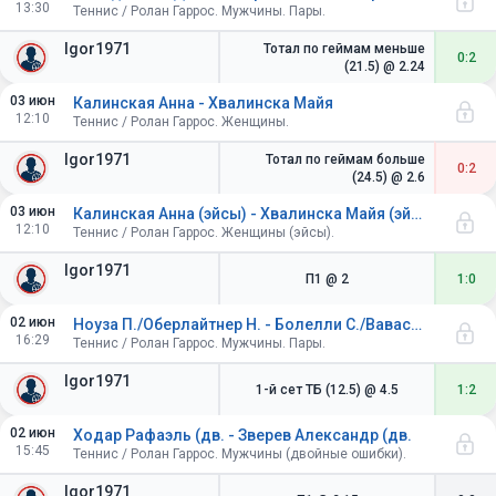
13:30
Теннис / Ролан Гаррос. Мужчины. Пары.
Igor1971
Тотал по геймам меньше
0:2
(21.5)
@ 2.24
03 июн
Калинская Анна - Хвалинска Майя
12:10
Теннис / Ролан Гаррос. Женщины.
Igor1971
Тотал по геймам больше
0:2
(24.5)
@ 2.6
03 июн
Калинская Анна (эйсы) - Хвалинска Майя (эйсы)
12:10
Теннис / Ролан Гаррос. Женщины (эйсы).
Igor1971
П1
@ 2
1:0
02 июн
Ноуза П./Оберлайтнер Н. - Болелли С./Вавассори А.
16:29
Теннис / Ролан Гаррос. Мужчины. Пары.
Igor1971
1-й сет ТБ (12.5)
@ 4.5
1:2
02 июн
Ходар Рафаэль (дв. - Зверев Александр (дв.
15:45
Теннис / Ролан Гаррос. Мужчины (двойные ошибки).
Igor1971