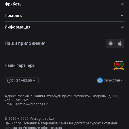
Все прогнозы
Фрибеты
Топ ставок
Фрибеты
Помощь
Прогнозы на футбол
Фрибет Ubet
Прогнозы на теннис
Школа ставок
Информация
Фрибет Фонбет
Прогнозы на хоккей
Вопросы и ответы
Фрибет Париматч
О сайте
Стратегии
Наши приложения:
Фрибет Олимпбет
Правила
Бонусы букмекеров
Комментарии
Отзывы о БК
Контакты
Полная версия
Наши партнеры:
Казахстан
01:34 +03:00
Адрес: Россия, г. Санкт-Петербург, пр-кт Обуховской Обороны, д. 110,
кор. 1, оф. 762
Email:
admin@vprognoze.ru
© 2010 – 2026 «Vprognoze.kz».
При использовании материалов сайта на других ресурсах активная
ссылка на Vprognoze обязательна.