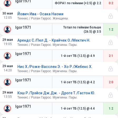
Igor1971
ФОРА1 по геймам (+2.5)
@ 2.2
0:2
30 мая
Йович Ива - Осака Наоми
12:05
Теннис / Ролан Гаррос. Женщины.
Igor1971
Тотал по геймам больше
1:2
(26.5)
@ 3.5
29 мая
Арендс С./Пел Д. - Крайчек О./Мектич Н.
19:05
Теннис / Ролан Гаррос. Мужчины. Пары.
Igor1971
1-й сет ТБ (12.5)
@ 4.9
2:1
29 мая
Нис Х./Роже-Васслен Э. - Хо Р./Жебенс Х.
14:20
Теннис / Ролан Гаррос. Мужчины. Пары.
Igor1971
1-й сет ТБ (12.5)
@ 4.2
2:0
29 мая
Кэш Р./Трэйси Дж.Дж. - Дроге Т./Гастон Ю.
13:55
Теннис / Ролан Гаррос. Мужчины. Пары.
Igor1971
1-й сет ТБ (12.5)
@ 4.4
1:2