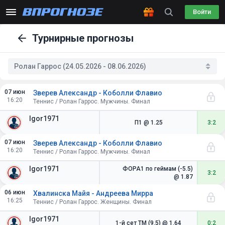
Войти
Турнирные прогнозы
Ролан Гаррос (24.05.2026 - 08.06.2026)
07 июн
Зверев Александр - Коболли Флавио
16:20
Теннис / Ролан Гаррос. Мужчины. Финал
Igor1971
П1
@ 1.25
3:2
07 июн
Зверев Александр - Коболли Флавио
16:20
Теннис / Ролан Гаррос. Мужчины. Финал
Igor1971
ФОРА1 по геймам (-5.5)
3:2
@ 1.87
06 июн
Хвалинска Майя - Андреева Мирра
16:25
Теннис / Ролан Гаррос. Женщины. Финал
Igor1971
1-й сет ТМ (9.5)
@ 1.64
0:2