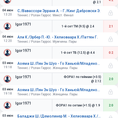
4:2
@ 2.1
04 июн
С./Вавассори Эррани А. - Г./Кинг Дабровски Э.
13:20
Теннис / Ролан Гаррос. Микст. Финал
Igor1971
1-й сет ТМ (9.5)
@ 2.4
2:1
04 июн
Али К./Эрбер П.-Ю. - Хелиоваара Х./Паттен Г.
12:20
Теннис / Ролан Гаррос. Мужчины. Пары
Igor1971
1-й сет ТБ (12.5)
@ 4.4
0:2
03 июн
Аояма Ш./Лян Эн Шуо - Го Ханьюй/Младенович К.
19:18
Теннис / Ролан Гаррос. Женщины. Пары.
Igor1971
ФОРА1 по геймам (+3.5)
2:0
@ 2.12
03 июн
Аояма Ш./Лян Эн Шуо - Го Ханьюй/Младенович К.
19:18
Теннис / Ролан Гаррос. Женщины. Пары.
Igor1971
ФОРА1 по сетам (+1.5)
@ 1.9
2:0
03 июн
Баладжи Ш./Демолинер М. - Хелиоваара Х./Паттен Г.