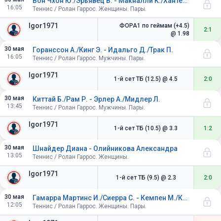
Вон Чхон Ю./Эрьявец В. - Макналли К./Хантер С.
16:05
Теннис / Ролан Гаррос. Женщины. Пары.
Igor1971
ФОРА1 по геймам (+4.5)
2:1
@ 1.98
30 мая
Горанссон А./Кинг Э. - Идальго Д./Трак П.
16:05
Теннис / Ролан Гаррос. Мужчины. Пары.
Igor1971
1-й сет ТБ (12.5)
@ 4.5
2:0
30 мая
Киттай Б./Рам Р. - Эрлер А./Мидлер Л.
13:45
Теннис / Ролан Гаррос. Мужчины. Пары.
Igor1971
1-й сет ТБ (10.5)
@ 3.3
1:2
30 мая
Шнайдер Диана - Олийникова Александра
13:05
Теннис / Ролан Гаррос. Женщины.
Igor1971
1-й сет ТБ (9.5)
@ 2.3
2:0
30 мая
Гамарра Мартинс И./Сиерра С. - Кемпен М./Клепач А.
12:05
Теннис / Ролан Гаррос. Женщины. Пары.