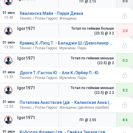
П1
@ 2.15
0:0
01 июн
Хвалинска Майя - Парри Диана
15:45
Теннис / Ролан Гаррос. Женщины.
Igor1971
Тотал по геймам больше
2:0
(25.5)
@ 3.2
01 июн
Кравиц К./Пюц Т. - Баладжи Ш./Демолинер М.
13:50
Теннис / Ролан Гаррос. Мужчины. Пары.
Igor1971
Тотал по геймам меньше
0:2
(22.5)
@ 2
01 июн
Дроге Т./Гастон Ю. - Али К./Эрбер П.-Ю.
13:35
Теннис / Ролан Гаррос. Мужчины. Пары.
Igor1971
Тотал по геймам меньше
0:2
(22.5)
@ 2.2
01 июн
Потапова Анастасия (дв. - Калинская Анна (дв.
12:05
Теннис / Ролан Гаррос. Женщины (двойные ошибки).
Igor1971
П1
@ 2.55
8:4
01 июн
Коболли Флавио (дв. - Свайда Закари (дв.