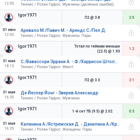
12:05
Теннис / Ролан Гаррос. Мужчины (двойные ошибки).
Igor1971
П2
@ 3.8
2:5
01 июн
Аревало М./Павич М. - Арендс С./Пел Д.
12:05
Теннис / Ролан Гаррос. Мужчины. Пары.
Igor1971
Тотал по геймам меньше
1:2
(22.5)
@ 1.93
31 мая
С./Вавассори Эррани А. - Ф./Харрисон Штоллар К.
18:15
Теннис / Ролан Гаррос. Микст.
Igor1971
П2
@ 3.3
2:1
31 мая
Де Йеспер Йонг - Зверев Александр
16:35
Теннис / Ролан Гаррос. Мужчины.
Igor1971
1-й сет ТБ (9.5)
@ 2.02
0:3
31 мая
Калинина А./Ястремская Д. - Данилина А./Крунич А.
16:25
Теннис / Ролан Гаррос. Женщины. Пары.