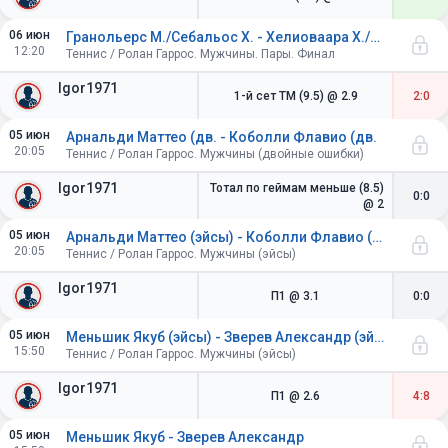
06 июн
Гранольерс М./Себальос Х. - Хелиоваара Х./Паттен Г.
12:20
Теннис / Ролан Гаррос. Мужчины. Пары. Финал
Igor1971
1-й сет ТМ (9.5)
@ 2.9
2:0
05 июн
Арнальди Маттео (дв. - Коболли Флавио (дв.
20:05
Теннис / Ролан Гаррос. Мужчины (двойные ошибки)
Igor1971
Тотал по геймам меньше (8.5)
0:0
@ 2
05 июн
Арнальди Маттео (эйсы) - Коболли Флавио (эйсы)
20:05
Теннис / Ролан Гаррос. Мужчины (эйсы)
Igor1971
П1
@ 3.1
0:0
05 июн
Меньшик Якуб (эйсы) - Зверев Александр (эйсы)
15:50
Теннис / Ролан Гаррос. Мужчины (эйсы)
Igor1971
П1
@ 2.6
4:8
05 июн
Меньшик Якуб - Зверев Александр