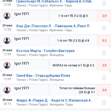
29 мая
Гранольерс М./Себальос Х. - Кирков В./Стевенс Б.
12:05
Теннис / Ролан Гаррос. Мужчины. Пары.
Igor1971
1-й сет ТБ (12.5)
@ 5
2:0
29 мая
Кэш Дж./Гласспул Л. - Павлашек А./Рикл П.
12:05
Теннис / Ролан Гаррос. Мужчины. Пары.
Igor1971
1-й сет ТБ (12.5)
@ 4.8
0:2
29 мая
Костюк Марта - Голубич Виктория
12:05
Теннис / Ролан Гаррос. Женщины.
Igor1971
ФОРА2 по сетам (+1.5)
@ 4.2
2:0
29 мая
Сиюй Ван - Стародубцева Юлия
12:05
Теннис / Ролан Гаррос. Женщины.
Igor1971
Тотал по геймам больше
2:0
(25.5)
@ 3.1
28 мая
Ферро Ф./Парри Д. - Кырстя С./Калинская А.
20:15
Теннис / Ролан Гаррос. Женщины. Пары.