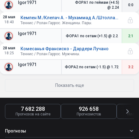
Igor1971
ФОРА1 по геймам (+4.5)
0:0
@ 2.24
28 мая
Кемпен М./Клепач А. - Мухаммад А./Штоллар Ф.
18:40
Теннис / Ролан Гаррос. Женщины. Пары.
Igor1971
ФОРА1 по сетам (+1.5)
@ 2.2
2:1
28 мая
Комесанья Франсиско - Дардери Лучано
18:25
Теннис / Ролан Гаррос. Мужчины.
Igor1971
ФОРА2 по сетам (-1.5)
@ 1.72
3:2
Показать еще
7 682 288
926 658
4
Прогнозов на сайте
Прогнозистов
Платн
Прогнозы