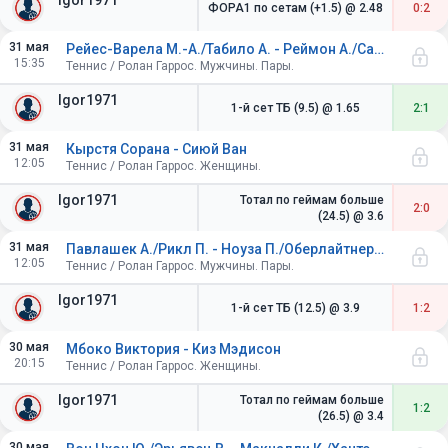
Igor1971
ФОРА1 по сетам (+1.5)
@ 2.48
0:2
31 мая
Рейес-Варела М.-А./Табило А. - Реймон А./Санчес Л.
15:35
Теннис / Ролан Гаррос. Мужчины. Пары.
Igor1971
1-й сет ТБ (9.5)
@ 1.65
2:1
31 мая
Кырстя Сорана - Сиюй Ван
12:05
Теннис / Ролан Гаррос. Женщины.
Igor1971
Тотал по геймам больше
2:0
(24.5)
@ 3.6
31 мая
Павлашек А./Рикл П. - Ноуза П./Оберлайтнер Н.
12:05
Теннис / Ролан Гаррос. Мужчины. Пары.
Igor1971
1-й сет ТБ (12.5)
@ 3.9
1:2
30 мая
Мбоко Виктория - Киз Мэдисон
20:15
Теннис / Ролан Гаррос. Женщины.
Igor1971
Тотал по геймам больше
1:2
(26.5)
@ 3.4
30 мая