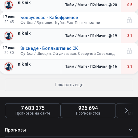
nik nik
Тайм / Матч - П2/Ничья
@ 20
0:5
17 июн
Бонсусессо - Кабофриенcе
20:45
Футбол / Бразилия. Кубок Рио. Первые матчи
nik nik
Тайм / Матч - П1/Ничья
@ 19
3:1
17 июн
Энскеде - Болльштанес СК
20:30
Футбол / Швеция. 2-й дивизион. Северный Свеаланд
nik nik
Тайм / Матч - П2/Ничья
@ 16
3:1
Показать еще
7 683 375
926 694
4
Прогнозов на сайте
Прогнозистов
Платн
Прогнозы