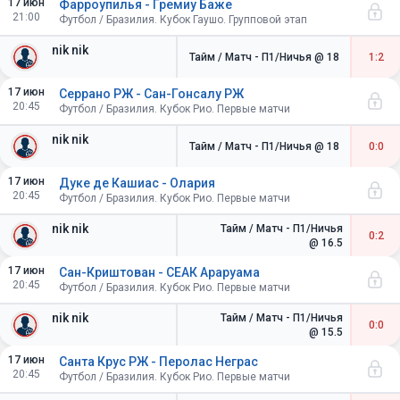
17 июн
Фарроупилья - Гремиу Баже
21:00
Футбол / Бразилия. Кубок Гаушо. Групповой этап
nik nik
Тайм / Матч - П1/Ничья
@ 18
1:2
17 июн
Серрано РЖ - Сан-Гонсалу РЖ
20:45
Футбол / Бразилия. Кубок Рио. Первые матчи
nik nik
Тайм / Матч - П1/Ничья
@ 18
0:0
17 июн
Дуке де Кашиас - Олария
20:45
Футбол / Бразилия. Кубок Рио. Первые матчи
nik nik
Тайм / Матч - П1/Ничья
0:2
@ 16.5
17 июн
Сан-Криштован - СЕАК Араруама
20:45
Футбол / Бразилия. Кубок Рио. Первые матчи
nik nik
Тайм / Матч - П1/Ничья
0:0
@ 15.5
17 июн
Санта Крус РЖ - Перолас Неграс
20:45
Футбол / Бразилия. Кубок Рио. Первые матчи