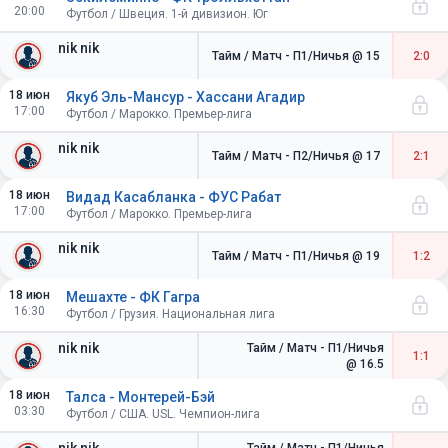
20:00
Футбол / Швеция. 1-й дивизион. Юг
nik nik
Тайм / Матч - П1/Ничья
@ 15
2:0
18 июн
Якуб Эль-Мансур - Хассани Агадир
17:00
Футбол / Марокко. Премьер-лига
nik nik
Тайм / Матч - П2/Ничья
@ 17
2:1
18 июн
Видад Касабланка - ФУС Рабат
17:00
Футбол / Марокко. Премьер-лига
nik nik
Тайм / Матч - П1/Ничья
@ 19
1:2
18 июн
Мешахте - ФК Гагра
16:30
Футбол / Грузия. Национальная лига
nik nik
Тайм / Матч - П1/Ничья
1:1
@ 16.5
18 июн
Талса - Монтерей-Бэй
03:30
Футбол / США. USL. Чемпион-лига