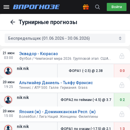
Войти
Турнирные прогнозы
Беспредельщик (01.06.2026 - 30.06.2026)
21 июн
Эквадор - Кюрасао
03:00
Футбол / Чемпионат мира 2026. Групповой этап. США-Канада-Мексика
nik nik
ФОРА1 (-2.5)
@ 2.38
0:0
20 июн
Альтмайер Даниель - Тьяфу Фрэнсис
19:25
Теннис / ATP 500. Галле. Германия. Grass
nik nik
ФОРА2 по геймам (-4.5)
@ 3.7
0:2
20 июн
Япония (ж) - Доминиканская Респ. (ж)
15:00
Волейбол / Лига Наций. Женщины. Филиппины
nik nik
ФОРА1 по очкам (-17.5)
@ 2.1
1:3