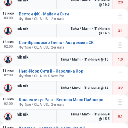
nik nik
Тайм / Матч - П1/Ничья
2:0
@ 16.5
18 июн
Вестон ФК - Майами Сити
03:00
Футбол / США. USL. 2-я лига
nik nik
Тайм / Матч - П1/Ничья
3:1
@ 14.5
18 июн
Сан-Франциско Гленс - Академика СК
02:00
Футбол / США. USL. 2-я лига
nik nik
Тайм / Матч - П1/Ничья
@ 15
1:0
18 июн
Нью-Йорк Сити II - Каролина Кор
02:00
Футбол / США. MLS Next Pro
nik nik
Тайм / Матч - П1/Ничья
@ 14
3:2
18 июн
Коннектикут Раш - Вестерн Масс Пайонирс
02:00
Футбол / США. USL. 2-я лига
nik nik
Тайм / Матч - П1/Ничья
0:1
@ 15.5
18 июн