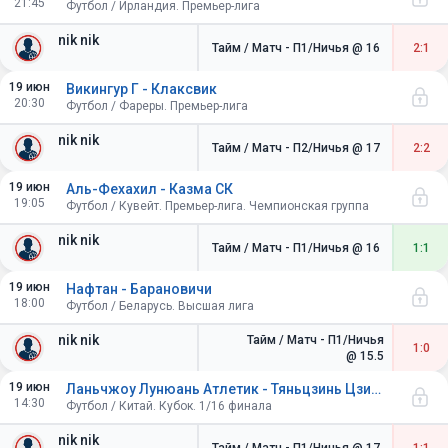
21:45
Футбол / Ирландия. Премьер-лига
nik nik
Тайм / Матч - П1/Ничья
@ 16
2:1
19 июн
Викингур Г - Клаксвик
20:30
Футбол / Фареры. Премьер-лига
nik nik
Тайм / Матч - П2/Ничья
@ 17
2:2
19 июн
Аль-Фехахил - Казма СК
19:05
Футбол / Кувейт. Премьер-лига. Чемпионская группа
nik nik
Тайм / Матч - П1/Ничья
@ 16
1:1
19 июн
Нафтан - Барановичи
18:00
Футбол / Беларусь. Высшая лига
nik nik
Тайм / Матч - П1/Ничья
1:0
@ 15.5
19 июн
Ланьчжоу Лунюань Атлетик - Тяньцзинь Цзиньмэнь Тайгер
14:30
Футбол / Китай. Кубок. 1/16 финала
nik nik