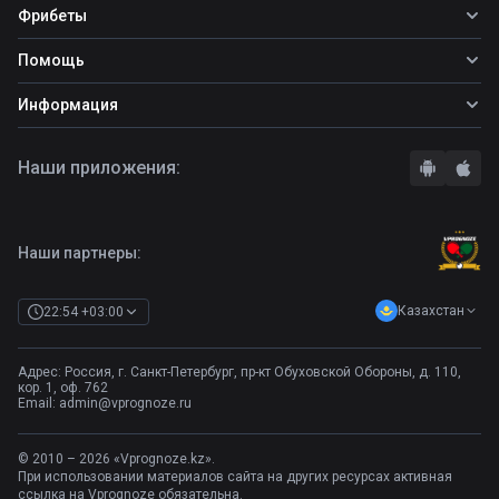
Все прогнозы
Фрибеты
Топ ставок
Фрибеты
Помощь
Прогнозы на футбол
Фрибет Ubet
Прогнозы на теннис
Школа ставок
Информация
Фрибет Фонбет
Прогнозы на хоккей
Вопросы и ответы
Фрибет Париматч
О сайте
Стратегии
Наши приложения:
Фрибет Олимпбет
Правила
Бонусы букмекеров
Комментарии
Отзывы о БК
Контакты
Полная версия
Наши партнеры:
Казахстан
22:54 +03:00
Адрес: Россия, г. Санкт-Петербург, пр-кт Обуховской Обороны, д. 110,
кор. 1, оф. 762
Email:
admin@vprognoze.ru
© 2010 – 2026 «Vprognoze.kz».
При использовании материалов сайта на других ресурсах активная
ссылка на Vprognoze обязательна.