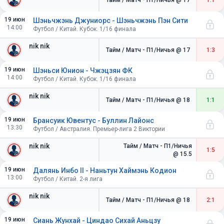
Тайм / Матч - П1/Ничья
@ 17
1:1
19 июн
Шэньчжэнь Джуниорс - Шэньчжэнь Пэн Сити
14:00
Футбол / Китай. Кубок. 1/16 финала
nik nik
Тайм / Матч - П1/Ничья
@ 17
1:3
19 июн
Шэньси Юнион - Чжэцзян ФК
14:00
Футбол / Китай. Кубок. 1/16 финала
nik nik
Тайм / Матч - П1/Ничья
@ 18
1:1
19 июн
Брансуик Ювентус - Буллин Лайонс
13:30
Футбол / Австралия. Премьер-лига 2 Виктории
nik nik
Тайм / Матч - П1/Ничья
1:5
@ 15.5
19 июн
Далянь Инбо II - Наньтун Хаймэнь Кодион
13:00
Футбол / Китай. 2-я лига
nik nik
Тайм / Матч - П1/Ничья
@ 18
2:1
19 июн
Сиань Жунхай - Циндао Сихай Аньцзу