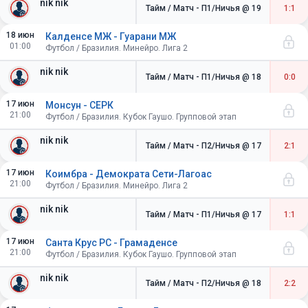
nik nik
Тайм / Матч - П1/Ничья
@ 19
1:1
18 июн
Калденсе МЖ - Гуарани МЖ
01:00
Футбол / Бразилия. Минейро. Лига 2
nik nik
Тайм / Матч - П1/Ничья
@ 18
0:0
17 июн
Монсун - СЕРК
21:00
Футбол / Бразилия. Кубок Гаушо. Групповой этап
nik nik
Тайм / Матч - П2/Ничья
@ 17
2:1
17 июн
Коимбра - Демократа Сети-Лагоас
21:00
Футбол / Бразилия. Минейро. Лига 2
nik nik
Тайм / Матч - П1/Ничья
@ 17
1:1
17 июн
Санта Крус РС - Грамаденсе
21:00
Футбол / Бразилия. Кубок Гаушо. Групповой этап
nik nik
Тайм / Матч - П2/Ничья
@ 18
2:2