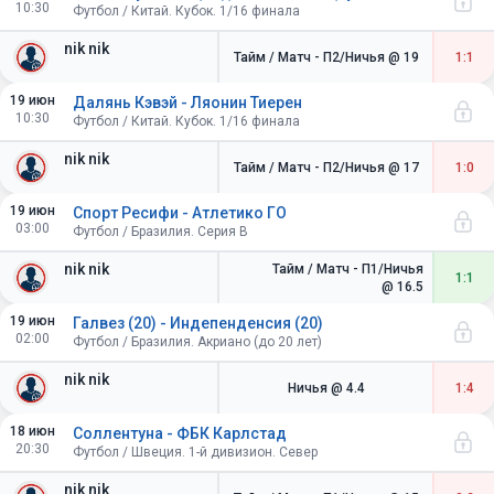
10:30
Футбол / Китай. Кубок. 1/16 финала
nik nik
Тайм / Матч - П2/Ничья
@ 19
1:1
19 июн
Далянь Кэвэй - Ляонин Тиерен
10:30
Футбол / Китай. Кубок. 1/16 финала
nik nik
Тайм / Матч - П2/Ничья
@ 17
1:0
19 июн
Спорт Ресифи - Атлетико ГО
03:00
Футбол / Бразилия. Серия B
nik nik
Тайм / Матч - П1/Ничья
1:1
@ 16.5
19 июн
Галвез (20) - Индепенденсия (20)
02:00
Футбол / Бразилия. Акриано (до 20 лет)
nik nik
Ничья
@ 4.4
1:4
18 июн
Соллентуна - ФБК Карлстад
20:30
Футбол / Швеция. 1-й дивизион. Север
nik nik