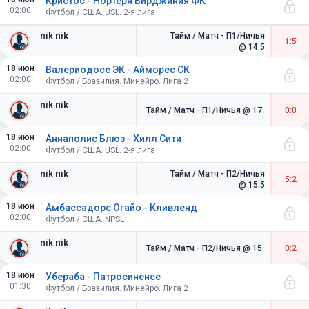
Кристос - Нортерн Вирджиния ФК
02:00
Футбол / США. USL. 2-я лига
nik nik
Тайм / Матч - П1/Ничья
1:5
@ 14.5
18 июн
Валериодосе ЭК - Айморес СК
02:00
Футбол / Бразилия. Минейро. Лига 2
nik nik
Тайм / Матч - П1/Ничья
@ 17
0:0
18 июн
Аннаполис Блюз - Хилл Сити
02:00
Футбол / США. USL. 2-я лига
nik nik
Тайм / Матч - П2/Ничья
5:2
@ 15.5
18 июн
Амбассадорс Огайо - Кливленд
02:00
Футбол / США. NPSL
nik nik
Тайм / Матч - П2/Ничья
@ 15
0:2
18 июн
Убераба - Патросиненсе
01:30
Футбол / Бразилия. Минейро. Лига 2