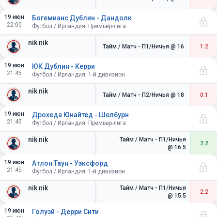
19 июн
Богемианс Дублин - Дандолк
22:00
Футбол / Ирландия. Премьер-лига
nik nik
Тайм / Матч - П1/Ничья
@ 16
1:2
19 июн
ЮК Дублин - Керри
21:45
Футбол / Ирландия. 1-й дивизион
nik nik
Тайм / Матч - П2/Ничья
@ 18
0:1
19 июн
Дрохеда Юнайтед - Шелбурн
21:45
Футбол / Ирландия. Премьер-лига
nik nik
Тайм / Матч - П1/Ничья
2:2
@ 16.5
19 июн
Атлон Таун - Уэксфорд
21:45
Футбол / Ирландия. 1-й дивизион
nik nik
Тайм / Матч - П1/Ничья
2:2
@ 15.5
19 июн
Голуэй - Дерри Сити