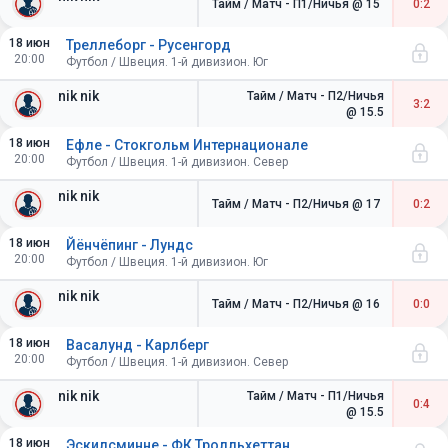
Тайм / Матч - П1/Ничья
@ 15
0:2
18 июн
Треллеборг - Русенгорд
20:00
Футбол / Швеция. 1-й дивизион. Юг
nik nik
Тайм / Матч - П2/Ничья
3:2
@ 15.5
18 июн
Ефле - Стокгольм Интернационале
20:00
Футбол / Швеция. 1-й дивизион. Север
nik nik
Тайм / Матч - П2/Ничья
@ 17
0:2
18 июн
Йёнчёпинг - Лундс
20:00
Футбол / Швеция. 1-й дивизион. Юг
nik nik
Тайм / Матч - П2/Ничья
@ 16
0:0
18 июн
Васалунд - Карлберг
20:00
Футбол / Швеция. 1-й дивизион. Север
nik nik
Тайм / Матч - П1/Ничья
0:4
@ 15.5
18 июн
Эскилсминне - ФК Тролльхеттан