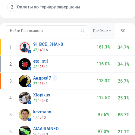
3
Оплаты по турниру завершены
Прибыль
ROI
9I_BCE_3HAI-0
161.3%
1
34.7%
47
/
40
/
6
eto_stil
116.0%
2
34.1%
42
/
25
/
1
Андрей7
1
113.3%
3
26.7%
27
/
56
/
1
Xlopikus
112.5%
4
25.3%
41
/
45
/
3
kezmann
97.6%
5
88.7%
17
/
5
/
0
AIAAIRAINFO
97.0%
6
21.1%
56
/
33
/
3