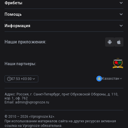
Все прогнозы
Фрибеты
Топ ставок
Фрибеты
Помощь
Прогнозы на футбол
Фрибет Ubet
Прогнозы на теннис
Школа ставок
Информация
Фрибет Фонбет
Прогнозы на хоккей
Вопросы и ответы
Фрибет Париматч
О сайте
Стратегии
Наши приложения:
Фрибет Олимпбет
Правила
Бонусы букмекеров
Комментарии
Отзывы о БК
Контакты
Полная версия
Наши партнеры:
Казахстан
07:53 +03:00
Адрес: Россия, г. Санкт-Петербург, пр-кт Обуховской Обороны, д. 110,
кор. 1, оф. 762
Email:
admin@vprognoze.ru
© 2010 – 2026 «Vprognoze.kz».
При использовании материалов сайта на других ресурсах активная
ссылка на Vprognoze обязательна.