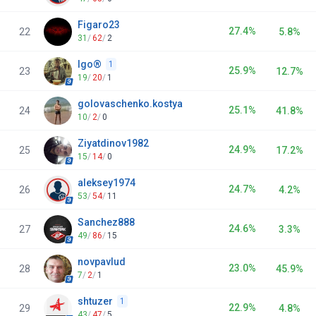
Figaro23
27.4%
22
5.8%
31
/
62
/
2
Igo®
1
25.9%
23
12.7%
19
/
20
/
1
golovaschenko.kostya
25.1%
24
41.8%
10
/
2
/
0
Ziyatdinov1982
24.9%
25
17.2%
15
/
14
/
0
aleksey1974
24.7%
26
4.2%
53
/
54
/
11
Sanchez888
24.6%
27
3.3%
49
/
86
/
15
novpavlud
23.0%
28
45.9%
7
/
2
/
1
shtuzer
1
22.9%
29
4.8%
43
/
47
/
5