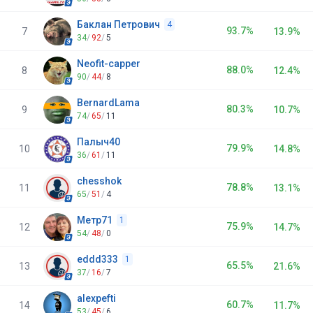
Баклан Петрович
4
93.7%
7
13.9%
34
/
92
/
5
Neofit-capper
88.0%
8
12.4%
90
/
44
/
8
BernardLama
80.3%
9
10.7%
74
/
65
/
11
Палыч40
79.9%
10
14.8%
36
/
61
/
11
chesshok
78.8%
11
13.1%
65
/
51
/
4
Метр71
1
75.9%
12
14.7%
54
/
48
/
0
eddd333
1
65.5%
13
21.6%
37
/
16
/
7
alexpefti
60.7%
14
11.7%
53
/
45
/
6