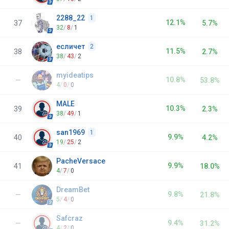
2288_22
1
12.1%
37
5.7%
32
/
8
/
1
есличет
2
11.5%
38
2.7%
38
/
43
/
2
myideatips
10.8%
—
53.8%
4
/
0
/
0
MALE
10.3%
39
2.3%
38
/
49
/
1
san1969
1
9.9%
40
4.2%
19
/
25
/
2
PacheVersace
9.9%
41
18.0%
4
/
7
/
0
DreamBet
9.8%
—
21.8%
5
/
4
/
0
Safcraz
9.4%
—
31.2%
4
/
2
/
0