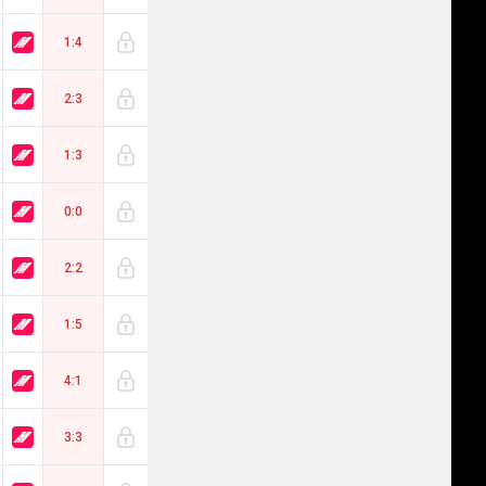
1:4
2:3
1:3
0:0
2:2
1:5
4:1
3:3