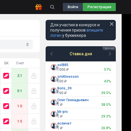
Войти
Регистрация
Для участия в конкурсе и
получения призов
впишите
логин
у букмекера
Ставка дня
БК
Счет
sol885
1
1000 ₽
57%
2:1
smittivesson
2
800 ₽
43%
Boris_39
0:1
3
700 ₽
39.5%
Олег Геннадьевич
4
0 ₽
38.5%
1:0
bk-pro
5
0 ₽
29.3%
1:5
есличет
6
0 ₽
26.8%