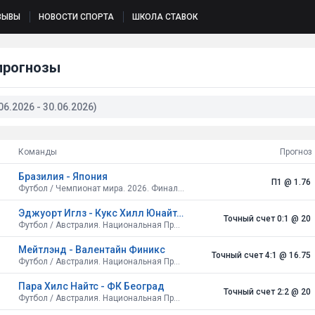
ЗЫВЫ
НОВОСТИ СПОРТА
ШКОЛА СТАВОК
прогнозы
6.2026 - 30.06.2026)
Команды
Прогноз
Бразилия - Япония
П1
@ 1.76
Футбол / Чемпионат мира. 2026. Финальный турнир. США, Канада, Мексика. Плей-офф. 1/16 финала
Эджуорт Иглз - Кукс Хилл Юнайтед
Точный счет 0:1
@ 20
Футбол / Австралия. Национальная Премьер-лига. Новый Южный Уэльс. Север
Мейтлэнд - Валентайн Финикс
Точный счет 4:1
@ 16.75
Футбол / Австралия. Национальная Премьер-лига. Новый Южный Уэльс. Север
Пара Хилс Найтс - ФК Београд
Точный счет 2:2
@ 20
Футбол / Австралия. Национальная Премьер-лига. Южная Австралия