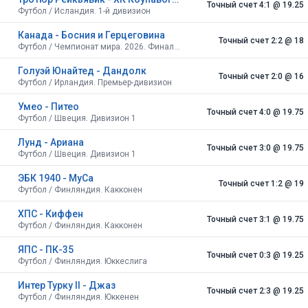
Точный счет 4:1
@ 19.25
Футбол / Исландия. 1-й дивизион
Канада - Босния и Герцеговина
Точный счет 2:2
@ 18
Футбол / Чемпионат мира. 2026. Финальный турнир. США, Канада, Мексика. Групповой этап
Голуэй Юнайтед - Дандолк
Точный счет 2:0
@ 16
Футбол / Ирландия. Премьер-дивизион
Умео - Питео
Точный счет 4:0
@ 19.75
Футбол / Швеция. Дивизион 1
Лунд - Ариана
Точный счет 3:0
@ 19.75
Футбол / Швеция. Дивизион 1
ЭБК 1940 - МуСа
Точный счет 1:2
@ 19
Футбол / Финляндия. Какконен
ХПС - Киффен
Точный счет 3:1
@ 19.75
Футбол / Финляндия. Какконен
ЯПС - ПК-35
Точный счет 0:3
@ 19.25
Футбол / Финляндия. Юккеслига
Интер Турку II - Джаз
Точный счет 2:3
@ 19.25
Футбол / Финляндия. Юккенен