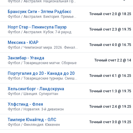
Футбол / Австралия. Национальная Премьер-лига. Новый Южный Уэльс
Брансуик Сити - Элтем Рэдбэкс
Точный счет 2:0
@ 18.25
Футбол / Австралия. Виктория. Премьер-лига 1
Норт Стар - Пенинсула Пауэр
Точный счет 2:3
@ 19.75
Футбол / Австралия. Кубок. 7-й раунд
Мексика - ЮАР
Точный счет 4:0
@ 16.75
Футбол / Чемпионат мира. 2026. Финальный турнир. США, Канада, Мексика. Групповой этап
Занзибар - Уганда
Точный счет 2:2
@ 14
Футбол / Товарищеские матчи. Сборные
Португалия до 20 - Канада до 20
Точный счет 4:1
@ 16.25
Футбол / Товарищеские турниры. Смешанные. Франция. Групповой этап
Хельсингборг - Ландскруна
Точный счет 1:3
@ 19.75
Футбол / Швеция. Суперэттан
Улфстинд - Флея
Точный счет 2:4
@ 19.25
Футбол / Норвегия. 3-й дивизион
Тампере Юнайтед - ОЛС
Точный счет 3:0
@ 19.25
Футбол / Финляндия. Юккенен