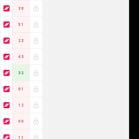
3:0
5:1
2:2
4:3
3:2
0:1
1:2
0:0
1:1