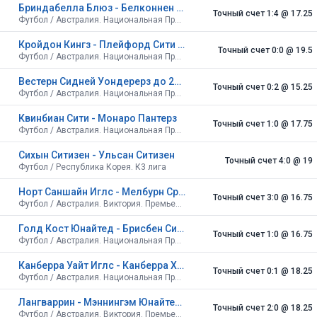
Бриндабелла Блюз - Белконнен Юнайтед
Точный счет 1:4
@ 17.25
Футбол / Австралия. Национальная Премьер-лига. Столичная территория
Кройдон Кингз - Плейфорд Сити Пэтриотс
Точный счет 0:0
@ 19.5
Футбол / Австралия. Национальная Премьер-лига. Южная Австралия
Вестерн Сидней Уондерерз до 21 - Сент-Джордж Сити ФА
Точный счет 0:2
@ 15.25
Футбол / Австралия. Национальная Премьер-лига. Новый Южный Уэльс
Квинбиан Сити - Монаро Пантерз
Точный счет 1:0
@ 17.75
Футбол / Австралия. Национальная Премьер-лига. Столичная территория
Сихын Ситизен - Ульсан Ситизен
Точный счет 4:0
@ 19
Футбол / Республика Корея. К3 лига
Норт Саншайн Иглс - Мелбурн Србия
Точный счет 3:0
@ 16.75
Футбол / Австралия. Виктория. Премьер-лига 1
Голд Кост Юнайтед - Брисбен Сити
Точный счет 1:0
@ 16.75
Футбол / Австралия. Национальная Премьер-лига. Квинсленд
Канберра Уайт Иглс - Канберра Хорватия
Точный счет 0:1
@ 18.25
Футбол / Австралия. Национальная Премьер-лига. Столичная территория
Лангваррин - Мэннингэм Юнайтед Блюз
Точный счет 2:0
@ 18.25
Футбол / Австралия. Виктория. Премьер-лига 1