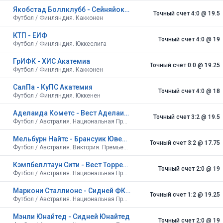
Якобстад Боллклубб - Сейняйоки Акатемия II
Точный счет 4:0
@ 19.5
Футбол / Финляндия. Какконен
КТП - ЕИФ
Точный счет 4:0
@ 19
Футбол / Финляндия. Юккеслига
ГрИФК - ХИС Акатемиа
Точный счет 0:0
@ 19.25
Футбол / Финляндия. Какконен
СалПа - КуПС Акатемия
Точный счет 4:0
@ 18
Футбол / Финляндия. Юккенен
Аделаида Кометс - Вест Аделаида
Точный счет 3:2
@ 19.5
Футбол / Австралия. Национальная Премьер-лига. Южная Австралия
Мельбурн Найтс - Брансуик Ювентус
Точный счет 3:2
@ 17.75
Футбол / Австралия. Виктория. Премьер-лига 1
Кэмпбеллтаун Сити - Вест Торренс Биркалла
Точный счет 2:0
@ 19
Футбол / Австралия. Национальная Премьер-лига. Южная Австралия
Маркони Сталлионс - Сидней ФК до 21
Точный счет 1:2
@ 19.25
Футбол / Австралия. Национальная Премьер-лига. Новый Южный Уэльс
Мэнли Юнайтед - Сидней Юнайтед
Точный счет 2:0
@ 19