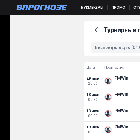
БУКМЕКЕРЫ
ПРОМО
ОТ
Турнирные 
Беспредельщик (01.0
Дата
Прогнозист
PMWin
29 июн
20:00
PMWin
13 июн
09:30
PMWin
13 июн
09:30
PMWin
13 июн
08:30