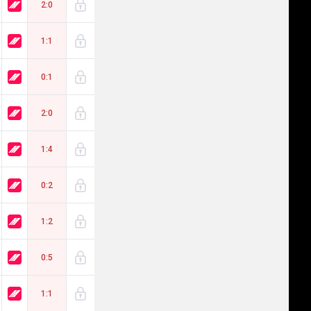
2:0
1:1
0:1
2:0
1:4
0:2
1:2
0:5
1:1