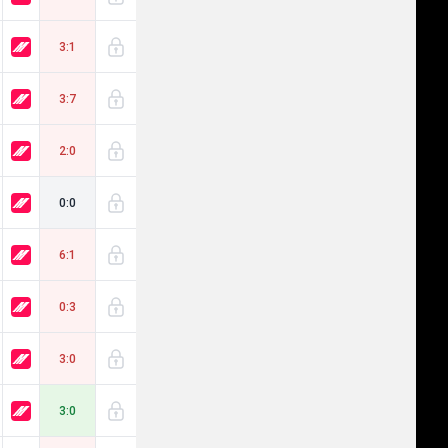
3:1
3:7
2:0
0:0
6:1
0:3
3:0
3:0