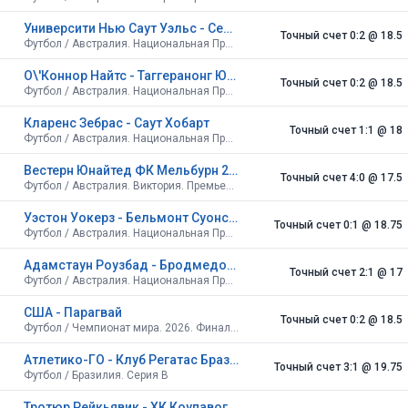
Университи Нью Саут Уэльс - Сент-Джордж Саинтс
Точный счет 0:2
@ 18.5
Футбол / Австралия. Национальная Премьер-лига. Новый Южный Уэльс
О\'Коннор Найтс - Таггеранонг Юнайтед
Точный счет 0:2
@ 18.5
Футбол / Австралия. Национальная Премьер-лига. Столичная территория
Кларенс Зебрас - Саут Хобарт
Точный счет 1:1
@ 18
Футбол / Австралия. Национальная Премьер-лига. Тасмания
Вестерн Юнайтед ФК Мельбурн 2 - Порт Мельбурн Шаркс
Точный счет 4:0
@ 17.5
Футбол / Австралия. Виктория. Премьер-лига 1
Уэстон Уокерз - Бельмонт Суонси Юнайтед
Точный счет 0:1
@ 18.75
Футбол / Австралия. Национальная Премьер-лига. Новый Южный Уэльс. Север
Адамстаун Роузбад - Бродмедоу Меджик
Точный счет 2:1
@ 17
Футбол / Австралия. Национальная Премьер-лига. Новый Южный Уэльс. Север
США - Парагвай
Точный счет 0:2
@ 18.5
Футбол / Чемпионат мира. 2026. Финальный турнир. США, Канада, Мексика. Групповой этап
Атлетико-ГО - Клуб Регатас Бразил
Точный счет 3:1
@ 19.75
Футбол / Бразилия. Серия B
Тротюр Рейкьявик - ХК Коупавогюр