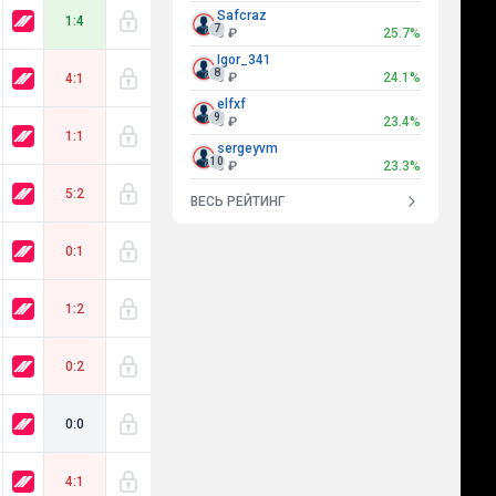
Safcraz
1:4
7
0 ₽
25.7%
Igor_341
8
0 ₽
24.1%
4:1
elfxf
9
0 ₽
23.4%
1:1
sergeyvm
10
0 ₽
23.3%
5:2
ВЕСЬ РЕЙТИНГ
0:1
1:2
0:2
0:0
4:1