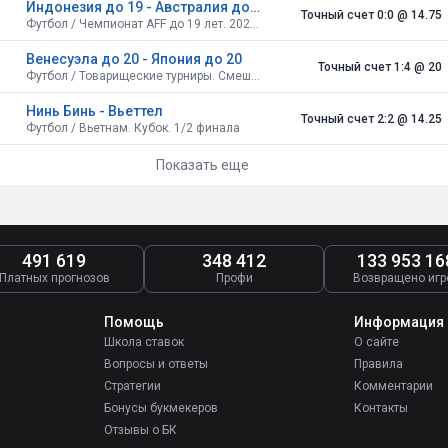
Индонезия до 19 - Австралия до 19
Точный счет 0:0
@ 14.75
Футбол / Чемпионат AFF до 19 лет. 2026. Индонезия. 1/2 финала
Венесуэла до 20 - Япония до 20
Точный счет 1:4
@ 20
Футбол / Товарищеские турниры. Смешанные. Франция. Групповой этап
Нинь Бинь - Вьеттел
Точный счет 2:2
@ 14.25
Футбол / Вьетнам. Кубок. 1/2 финала
Показать еще
491 619
348 412
133 953 16
Платных прогнозов
Профи
Возвращено игр
Помощь
Информация
Школа ставок
О сайте
Вопросы и ответы
Правила
Стратегии
Комментарии
Бонусы букмекеров
Контакты
Отзывы о БК