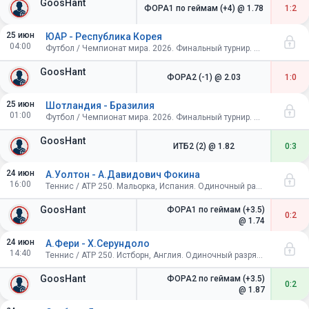
GoosHant
ФОРА1 по геймам (+4)
@ 1.78
1:2
25 июн
ЮАР - Республика Корея
04:00
Футбол / Чемпионат мира. 2026. Финальный турнир. США, Канада, Мексика. Групповой этап
GoosHant
ФОРА2 (-1)
@ 2.03
1:0
25 июн
Шотландия - Бразилия
01:00
Футбол / Чемпионат мира. 2026. Финальный турнир. США, Канада, Мексика. Групповой этап
GoosHant
ИТБ2 (2)
@ 1.82
0:3
24 июн
А.Уолтон - А.Давидович Фокина
16:00
Теннис / ATP 250. Мальорка, Испания. Одиночный разряд. 1/8 финала
GoosHant
ФОРА1 по геймам (+3.5)
0:2
@ 1.74
24 июн
А.Фери - Х.Серундоло
14:40
Теннис / ATP 250. Истборн, Англия. Одиночный разряд. 1/8 финала
GoosHant
ФОРА2 по геймам (+3.5)
0:2
@ 1.87