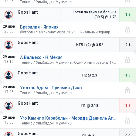
13:05
Теннис / Уимблдон. Мужчины
GoosHant
Тотал по геймам больше
1:3
(39.5)
@ 1.78
29 июн
Бразилия - Япония
20:00
Футбол / Чемпионат мира. 2026. Финальный турнир. США, Канада, Мексика. Плей-офф. 1/16 финала
GoosHant
ИТБ1 (2)
@ 3.52
2:1
29 июн
А.Вальехо - Н.Мехия
18:15
Теннис / Уимблдон. Мужчины. Одиночный разряд. 1/64 финала
GoosHant
П2
@ 2.3
1:3
29 июн
Уолтон Адам - Призмич Дино
17:05
Теннис / Уимблдон. Мужчины
GoosHant
П1
@ 2.18
1:3
29 июн
Уго Камило Карабельи - Мерида Даниель Агилар
15:05
Теннис / Уимблдон. Мужчины
GoosHant