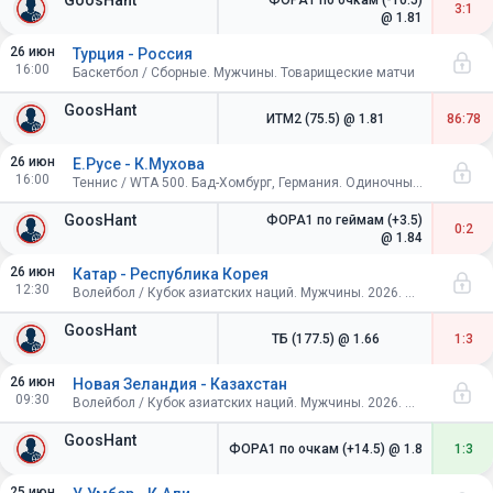
GoosHant
ФОРА1 по очкам (-10.5)
3:1
@ 1.81
26 июн
Турция - Россия
16:00
Баскетбол / Сборные. Мужчины. Товарищеские матчи
GoosHant
ИТМ2 (75.5)
@ 1.81
86:78
26 июн
Е.Русе - К.Мухова
16:00
Теннис / WTA 500. Бад-Хомбург, Германия. Одиночный разряд. 1/2 финала
GoosHant
ФОРА1 по геймам (+3.5)
0:2
@ 1.84
26 июн
Катар - Республика Корея
12:30
Волейбол / Кубок азиатских наций. Мужчины. 2026. Индия. Групповой этап
GoosHant
ТБ (177.5)
@ 1.66
1:3
26 июн
Новая Зеландия - Казахстан
09:30
Волейбол / Кубок азиатских наций. Мужчины. 2026. Индия. Групповой этап
GoosHant
ФОРА1 по очкам (+14.5)
@ 1.8
1:3
25 июн