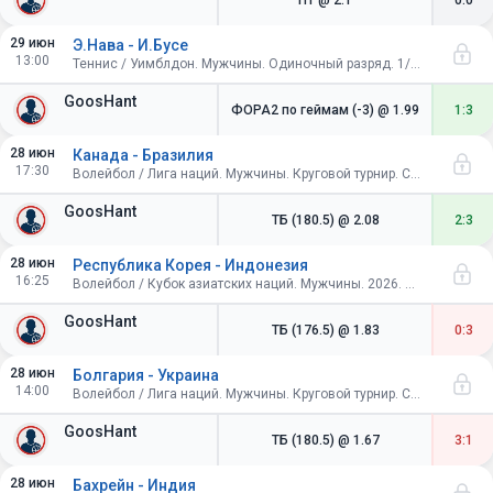
П1
@ 2.1
0:0
29 июн
Э.Нава - И.Бусе
13:00
Теннис / Уимблдон. Мужчины. Одиночный разряд. 1/64 финала
GoosHant
ФОРА2 по геймам (-3)
@ 1.99
1:3
28 июн
Канада - Бразилия
17:30
Волейбол / Лига наций. Мужчины. Круговой турнир. Словения
GoosHant
ТБ (180.5)
@ 2.08
2:3
28 июн
Республика Корея - Индонезия
16:25
Волейбол / Кубок азиатских наций. Мужчины. 2026. Индия. Финал
GoosHant
ТБ (176.5)
@ 1.83
0:3
28 июн
Болгария - Украина
14:00
Волейбол / Лига наций. Мужчины. Круговой турнир. Словения
GoosHant
ТБ (180.5)
@ 1.67
3:1
28 июн
Бахрейн - Индия