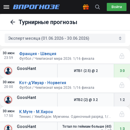
Войти
Турнирные прогнозы
Эксперт месяца (01.06.2026 - 30.06.2026)
30 июн
Франция - Швеция
23:59
Футбол / Чемпионат мира 2026. 1/16 финала
GoosHant
ИТБ1 (2.5)
@ 2
3:0
30 июн
Кот-д'Ивуар - Норвегия
20:00
Футбол / Чемпионат мира 2026. 1/16 финала
GoosHant
ИТБ2 (2)
@ 3.2
1:2
30 июн
К.Муте - М.Хирон
17:50
Теннис / Уимблдон. Мужчины. Одиночный разряд. 1/64 финала
GoosHant
Тотал по геймам больше (40)
1:3