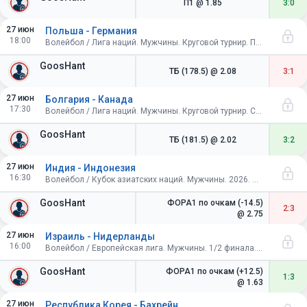
П1
@ 1.85
3:0
27 июн
Польша - Германия
18:00
Волейбол / Лига наций. Мужчины. Круговой турнир. Польша
GoosHant
ТБ (178.5)
@ 2.08
3:1
27 июн
Болгария - Канада
17:30
Волейбол / Лига наций. Мужчины. Круговой турнир. Словения
GoosHant
ТБ (181.5)
@ 2.02
3:2
27 июн
Индия - Индонезия
16:30
Волейбол / Кубок азиатских наций. Мужчины. 2026. Индия. 1/2 финала
GoosHant
ФОРА1 по очкам (-14.5)
2:3
@ 2.75
27 июн
Израиль - Нидерланды
16:00
Волейбол / Европейская лига. Мужчины. 1/2 финала. Первые матчи
GoosHant
ФОРА1 по очкам (+12.5)
1:3
@ 1.63
27 июн
Республика Корея - Бахрейн