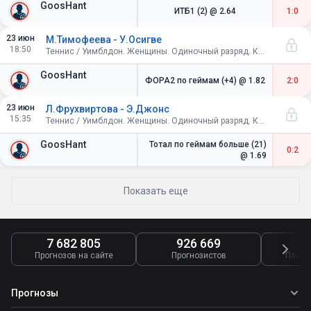
GoosHant
ИТБ1 (2)
@ 2.64
1:0
23 июн
М.Тимофеева - У.Осигве
18:50
Теннис / Уимблдон. Женщины. Одиночный разряд. Квалификация. 1-й раунд
GoosHant
ФОРА2 по геймам (+4)
@ 1.82
2:0
23 июн
Л.Фрухвиртова - Э.Джонс
15:35
Теннис / Уимблдон. Женщины. Одиночный разряд. Квалификация. 1-й раунд
GoosHant
Тотал по геймам больше (21)
0:2
@ 1.69
Показать еще
7 682 805
926 669
4
Прогнозов на сайте
Прогнозистов
Платн
Прогнозы