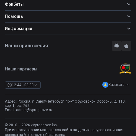
Все прогнозы
Фрибеты
Топ ставок
Фрибеты
Помощь
Прогнозы на футбол
Фрибет Ubet
Прогнозы на теннис
Школа ставок
Информация
Фрибет Фонбет
Прогнозы на хоккей
Вопросы и ответы
Фрибет Париматч
О сайте
Стратегии
Наши приложения:
Фрибет Олимпбет
Правила
Бонусы букмекеров
Комментарии
Отзывы о БК
Контакты
Полная версия
Наши партнеры:
Казахстан
12:44 +03:00
Адрес: Россия, г. Санкт-Петербург, пр-кт Обуховской Обороны, д. 110,
кор. 1, оф. 762
Email:
admin@vprognoze.ru
© 2010 – 2026 «Vprognoze.kz».
При использовании материалов сайта на других ресурсах активная
ссылка на Vprognoze обязательна.