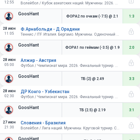
12:55
Волейбол / Кубок азиатских наций. Мужчины. 2026. Индия. Матч за 3-е место
GoosHant
ФОРА2 по очкам (-7.5)
@ 2.1
1:3
28 июн
Ф.Арнабольди - Д.Орадини
11:05
Теннис / ITF. Италия. Бергамо. Мужчины. Одиночный разряд. Финал
GoosHant
ФОРА1 по геймам (-3.5)
@ 1.9
2:0
28 июн
Алжир - Австрия
05:00
Футбол / Чемпионат мира. 2026. Финальный турнир. США, Канада, Мексика. Групповой этап
GoosHant
ТБ (2)
@ 2.49
3:3
28 июн
ДР Конго - Узбекистан
02:30
Футбол / Чемпионат мира. 2026. Финальный турнир. США, Канада, Мексика. Групповой этап
GoosHant
ТБ (2.5)
@ 2.19
3:1
27 июн
Словения - Бразилия
21:30
Волейбол / Лига наций. Мужчины. Круговой турнир. Словения
GoosHant