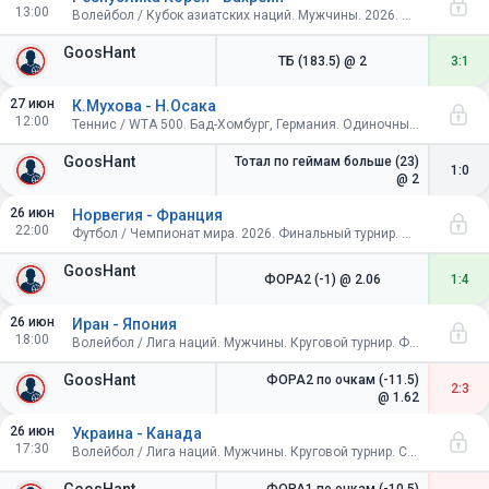
13:00
Волейбол / Кубок азиатских наций. Мужчины. 2026. Индия. 1/2 финала
GoosHant
ТБ (183.5)
@ 2
3:1
27 июн
К.Мухова - Н.Осака
12:00
Теннис / WTA 500. Бад-Хомбург, Германия. Одиночный разряд. Финал
GoosHant
Тотал по геймам больше (23)
1:0
@ 2
26 июн
Норвегия - Франция
22:00
Футбол / Чемпионат мира. 2026. Финальный турнир. США, Канада, Мексика. Групповой этап
GoosHant
ФОРА2 (-1)
@ 2.06
1:4
26 июн
Иран - Япония
18:00
Волейбол / Лига наций. Мужчины. Круговой турнир. Франция
GoosHant
ФОРА2 по очкам (-11.5)
2:3
@ 1.62
26 июн
Украина - Канада
17:30
Волейбол / Лига наций. Мужчины. Круговой турнир. Словения