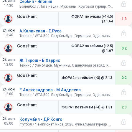
24 июн
Сербия - Япония
14:30
Волейбол / Лига наций. Мужчины. Круговой турнир. Франция
GoosHant
ФОРА1 по очкам (+14.5)
1:3
@ 1.64
24 июн
А.Калинская - Е.Русе
13:40
Теннис / WTA 500. Бад-Хомбург, Германия. Одиночный разряд. 1/8 финала
GoosHant
ФОРА2 по геймам (+2.5)
0:2
@ 1.67
24 июн
Ж.Пирош - Б.Харрис
13:00
Теннис / Уимблдон. Мужчины. Одиночный разряд. Квалификация. 2-й раунд
GoosHant
ФОРА2 по геймам (-3)
@ 2.13
0:2
24 июн
Е.Александрова - М.Андреева
12:00
Теннис / WTA 500. Бад-Хомбург, Германия. Одиночный разряд. 1/8 финала
GoosHant
ФОРА1 по геймам (+4)
@ 1.81
2:0
24 июн
Колумбия - ДР Конго
05:00
Футбол / Чемпионат мира. 2026. Финальный турнир. США, Канада, Мексика. Групповой этап