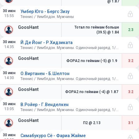
@ 1.87
30 июн
Умбер Юго - Бергс Зизу
15:55
Теннис / Уимблдон. Мужчины
GoosHant
Тотал по геймам больше
2:3
(39.5)
@ 1.84
30 июн
Й.Де Йонг - Р.Хидзиката
14:35
Теннис / Уимблдон. Мужчины. Одиночный разряд. 1/64 финала
GoosHant
ФОРА2 по геймам (-5)
@ 1.9
3:2
30 июн
О.Виртанен - Б.Шелтон
14:30
Теннис / Уимблдон. Мужчины. Одиночный разряд. 1/64 финала
GoosHant
ФОРА2 по геймам (-4)
@ 1.87
3:2
30 июн
В.Ройер - Г.Венделкен
13:05
Теннис / Уимблдон. Мужчины. Одиночный разряд. 1/64 финала
GoosHant
П2
@ 2.13
3:1
30 июн
Симабукуро Сё - Фариа Жайме