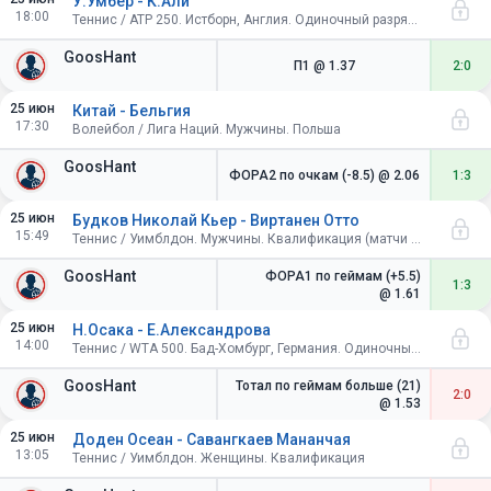
У.Умбер - К.Али
18:00
Теннис / ATP 250. Истборн, Англия. Одиночный разряд. 1/4 финала
GoosHant
П1
@ 1.37
2:0
25 июн
Китай - Бельгия
17:30
Волейбол / Лига Наций. Мужчины. Польша
GoosHant
ФОРА2 по очкам (-8.5)
@ 2.06
1:3
25 июн
Будков Николай Кьер - Виртанен Отто
15:49
Теннис / Уимблдон. Мужчины. Квалификация (матчи из 5 сетов)
GoosHant
ФОРА1 по геймам (+5.5)
1:3
@ 1.61
25 июн
Н.Осака - Е.Александрова
14:00
Теннис / WTA 500. Бад-Хомбург, Германия. Одиночный разряд. 1/4 финала
GoosHant
Тотал по геймам больше (21)
2:0
@ 1.53
25 июн
Доден Осеан - Савангкаев Мананчая
13:05
Теннис / Уимблдон. Женщины. Квалификация