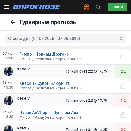
Войти
Турнирные прогнозы
Ставка дня (01.06.2026 - 07.06.2026)
07 июн
Гимпо - Чоннам Дрэгонз
13:30
Футбол / Республика Корея. К лига 2
seseiv
Точный счет 2:2
@ 14.75
2:2
06 июн
Хвасон - Сувон Блюуингз
13:30
Футбол / Республика Корея. К лига 2
seseiv
Точный счет 2:2
@ 13.75
1:2
05 июн
Пусан Ай\'Парк - Чунгнам Асан
13:30
Футбол / Республика Корея. К лига 2
seseiv
Точный счет 3:1
@ 14.25
2:2