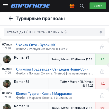
Войти
Турнирные прогнозы
Ставка дня (01.06.2026 - 07.06.2026)
07 июн
Чхонан Сити - Сувон ФК
13:30
Футбол / Республика Корея. К лига 2
Roman81
Тайм / Матч - П1/Ничья
@ 14
2:2
02 июн
Олимпия Грудзендз - Сандецья Новы-Сонч
17:00
Футбол / Польша. 2-я лига. Плей-офф за право играть в 1-й лиге. 1/2 финала
Roman81
Тайм / Матч - П1/Ничья
1:2
@ 14.25
01 июн
Юнион Туарга - Кавкаб Марракеш
19:00
Футбол / Марокко. Ботола. 1-й дивизион
Roman81
Тайм / Матч - П1/Ничья
@ 15
0:0