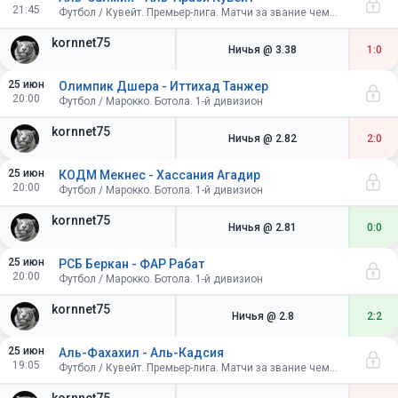
21:45
Футбол / Кувейт. Премьер-лига. Матчи за звание чемпиона
kornnet75
Ничья
@ 3.38
1:0
25 июн
Олимпик Дшера - Иттихад Танжер
20:00
Футбол / Марокко. Ботола. 1-й дивизион
kornnet75
Ничья
@ 2.82
2:0
25 июн
КОДМ Мекнес - Хассания Агадир
20:00
Футбол / Марокко. Ботола. 1-й дивизион
kornnet75
Ничья
@ 2.81
0:0
25 июн
РСБ Беркан - ФАР Рабат
20:00
Футбол / Марокко. Ботола. 1-й дивизион
kornnet75
Ничья
@ 2.8
2:2
25 июн
Аль-Фахахил - Аль-Кадсия
19:05
Футбол / Кувейт. Премьер-лига. Матчи за звание чемпиона