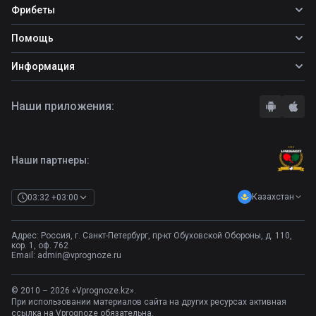
Все прогнозы
Фрибеты
Топ ставок
Фрибеты
Помощь
Прогнозы на футбол
Фрибет Ubet
Прогнозы на теннис
Школа ставок
Информация
Фрибет Фонбет
Прогнозы на хоккей
Вопросы и ответы
Фрибет Париматч
О сайте
Стратегии
Наши приложения:
Фрибет Олимпбет
Правила
Бонусы букмекеров
Комментарии
Отзывы о БК
Контакты
Полная версия
Наши партнеры:
Казахстан
03:32 +03:00
Адрес: Россия, г. Санкт-Петербург, пр-кт Обуховской Обороны, д. 110,
кор. 1, оф. 762
Email:
admin@vprognoze.ru
© 2010 – 2026 «Vprognoze.kz».
При использовании материалов сайта на других ресурсах активная
ссылка на Vprognoze обязательна.