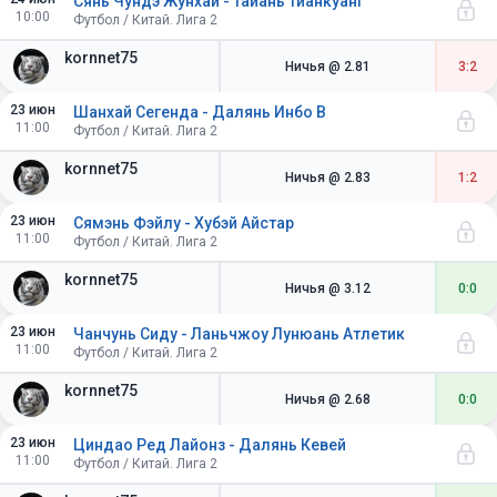
Сянь Чундэ Жунхай - Тайань Тианкуанг
10:00
Футбол / Китай. Лига 2
kornnet75
Ничья
@ 2.81
3:2
23 июн
Шанхай Сегенда - Далянь Инбо В
11:00
Футбол / Китай. Лига 2
kornnet75
Ничья
@ 2.83
1:2
23 июн
Сямэнь Фэйлу - Хубэй Айстар
11:00
Футбол / Китай. Лига 2
kornnet75
Ничья
@ 3.12
0:0
23 июн
Чанчунь Сиду - Ланьчжоу Лунюань Атлетик
11:00
Футбол / Китай. Лига 2
kornnet75
Ничья
@ 2.68
0:0
23 июн
Циндао Ред Лайонз - Далянь Кевей
11:00
Футбол / Китай. Лига 2