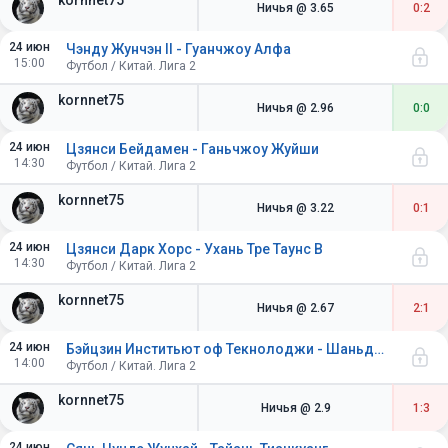
kornnet75
Ничья
@ 3.65
0:2
24 июн
Чэнду Жунчэн II - Гуанчжоу Алфа
15:00
Футбол / Китай. Лига 2
kornnet75
Ничья
@ 2.96
0:0
24 июн
Цзянси Бейдамен - Ганьчжоу Жуйши
14:30
Футбол / Китай. Лига 2
kornnet75
Ничья
@ 3.22
0:1
24 июн
Цзянси Дарк Хорс - Ухань Тре Таунс B
14:30
Футбол / Китай. Лига 2
kornnet75
Ничья
@ 2.67
2:1
24 июн
Бэйцзин Инститьют оф Текнолоджи - Шаньдун Тайшань В
14:00
Футбол / Китай. Лига 2
kornnet75
Ничья
@ 2.9
1:3
24 июн