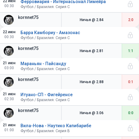
22 июн
Ферровиария - Интернасьонал Лимейра
00:30
Футбол / Бразилия. Серия C
kornnet75
Ничья
@ 2.84
2:0
22 июн
Барра Камбориу - Амазонас
00:30
Футбол / Бразилия. Серия C
kornnet75
Ничья
@ 2.81
1:1
21 июн
Мараньян - Пайсанду
03:00
Футбол / Бразилия. Серия C
kornnet75
Ничья
@ 2.88
0:1
21 июн
Итуано-СП - Фигейренсе
02:30
Футбол / Бразилия. Серия C
kornnet75
Ничья
@ 3.06
0:0
21 июн
Вила-Нова - Наутико Капибарибе
01:00
Футбол / Бразилия. Серия B