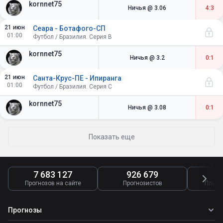
kornnet75
Ничья
@ 3.06
4:3
21 июн
Сеара - Ботафого-СП
01:00
Футбол / Бразилия. Серия B
kornnet75
Ничья
@ 3.2
0:1
21 июн
Санта-Крус-ПЕ - Ипиранга
01:00
Футбол / Бразилия. Серия C
kornnet75
Ничья
@ 3.08
0:1
Показать еще
7 683 127
926 679
4
Прогнозов на сайте
Прогнозистов
Платн
Прогнозы