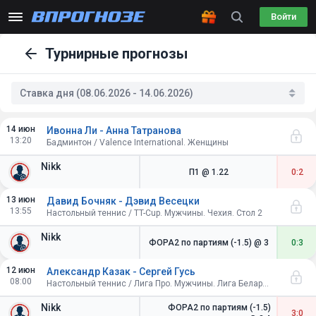
Войти
Турнирные прогнозы
Ставка дня (08.06.2026 - 14.06.2026)
14 июн
Ивонна Ли - Анна Татранова
13:20
Бадминтон / Valence International. Женщины
Nikk
П1
@ 1.22
0:2
13 июн
Давид Бочняк - Дэвид Весецки
13:55
Настольный теннис / TT-Cup. Мужчины. Чехия. Стол 2
Nikk
ФОРА2 по партиям (-1.5)
@ 3
0:3
12 июн
Александр Казак - Сергей Гусь
08:00
Настольный теннис / Лига Про. Мужчины. Лига Беларуси. Стол А15
Nikk
ФОРА2 по партиям (-1.5)
3:0