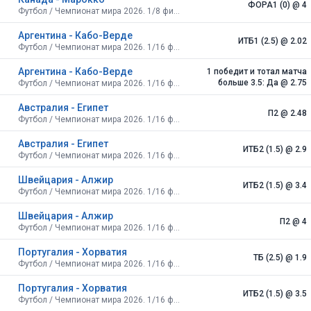
ФОРА1 (0)
@ 4
Футбол / Чемпионат мира 2026. 1/8 финала
Аргентина - Кабо-Верде
ИТБ1 (2.5)
@ 2.02
Футбол / Чемпионат мира 2026. 1/16 финала
Аргентина - Кабо-Верде
1 победит и тотал матча
больше 3.5: Да
@ 2.75
Футбол / Чемпионат мира 2026. 1/16 финала
Австралия - Египет
П2
@ 2.48
Футбол / Чемпионат мира 2026. 1/16 финала
Австралия - Египет
ИТБ2 (1.5)
@ 2.9
Футбол / Чемпионат мира 2026. 1/16 финала
Швейцария - Алжир
ИТБ2 (1.5)
@ 3.4
Футбол / Чемпионат мира 2026. 1/16 финала
Швейцария - Алжир
П2
@ 4
Футбол / Чемпионат мира 2026. 1/16 финала
Португалия - Хорватия
ТБ (2.5)
@ 1.9
Футбол / Чемпионат мира 2026. 1/16 финала
Португалия - Хорватия
ИТБ2 (1.5)
@ 3.5
Футбол / Чемпионат мира 2026. 1/16 финала