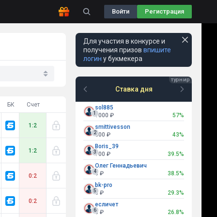
Войти
Регистрация
Для участия в конкурсе и
получения призов
впишите
логин
у букмекера
Ставка дня
БК
Счет
sol885
1
1000 ₽
57%
1:2
smittivesson
2
800 ₽
43%
Boris_39
1:2
3
700 ₽
39.5%
Олег Геннадьевич
4
0 ₽
38.5%
0:2
bk-pro
5
0 ₽
29.3%
0:2
есличет
6
0 ₽
26.8%