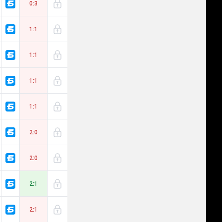
0:3
1:1
1:1
1:1
1:1
2:0
2:0
2:1
2:1