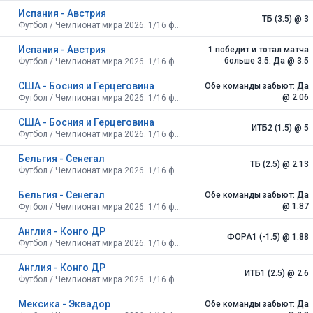
Испания - Австрия
ТБ (3.5)
@ 3
Футбол / Чемпионат мира 2026. 1/16 финала
Испания - Австрия
1 победит и тотал матча
больше 3.5: Да
@ 3.5
Футбол / Чемпионат мира 2026. 1/16 финала
США - Босния и Герцеговина
Обе команды забьют: Да
@ 2.06
Футбол / Чемпионат мира 2026. 1/16 финала
США - Босния и Герцеговина
ИТБ2 (1.5)
@ 5
Футбол / Чемпионат мира 2026. 1/16 финала
Бельгия - Сенегал
ТБ (2.5)
@ 2.13
Футбол / Чемпионат мира 2026. 1/16 финала
Бельгия - Сенегал
Обе команды забьют: Да
@ 1.87
Футбол / Чемпионат мира 2026. 1/16 финала
Англия - Конго ДР
ФОРА1 (-1.5)
@ 1.88
Футбол / Чемпионат мира 2026. 1/16 финала
Англия - Конго ДР
ИТБ1 (2.5)
@ 2.6
Футбол / Чемпионат мира 2026. 1/16 финала
Мексика - Эквадор
Обе команды забьют: Да