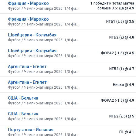
Франция - Марокко
1 победит и тотал матча
больше 3.5: Да
@ 4.9
Футбол / Чемпионат мира 2026. 1/4 финала
Франция - Марокко
ИТБ1 (2.5)
@ 3.5
Футбол / Чемпионат мира 2026. 1/4 финала
Швейцария - Колумбия
ИТБ2 (2)
@ 4.8
Футбол / Чемпионат мира 2026. 1/8 финала
Швейцария - Колумбия
ФОРА2 (-1.5)
@ 4.5
Футбол / Чемпионат мира 2026. 1/8 финала
Аргентина - Египет
ИТБ2 (1)
@ 4.7
Футбол / Чемпионат мира 2026. 1/8 финала
Аргентина - Египет
Ничья
@ 4.9
Футбол / Чемпионат мира 2026. 1/8 финала
США - Бельгия
ФОРА2 (-1.5)
@ 4.9
Футбол / Чемпионат мира 2026. 1/8 финала
США - Бельгия
ИТБ2 (2.5)
@ 5
Футбол / Чемпионат мира 2026. 1/8 финала
Португалия - Испания
П1
@ 4.1
Футбол / Чемпионат мира 2026. 1/8 финала