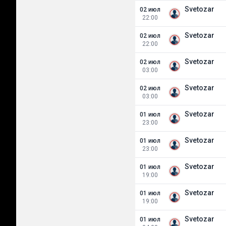
Svetozar
02 июл
22:00
Svetozar
02 июл
22:00
Svetozar
02 июл
03:00
Svetozar
02 июл
03:00
Svetozar
01 июл
23:00
Svetozar
01 июл
23:00
Svetozar
01 июл
19:00
Svetozar
01 июл
19:00
Svetozar
01 июл