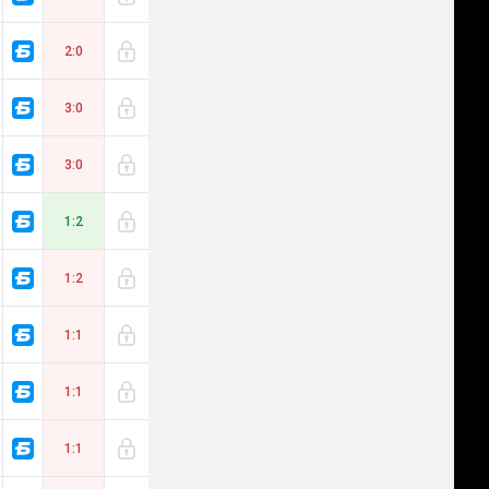
2:0
3:0
3:0
1:2
1:2
1:1
1:1
1:1