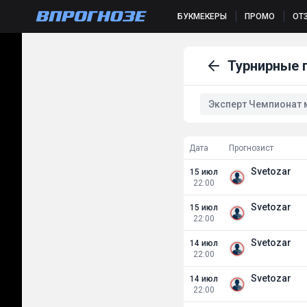
БУКМЕКЕРЫ
ПРОМО
ОТ
Турнирные 
Эксперт Чемпионат ми
Дата
Прогнозист
Svetozar
15 июл
22:00
Svetozar
15 июл
22:00
Svetozar
14 июл
22:00
Svetozar
14 июл
22:00