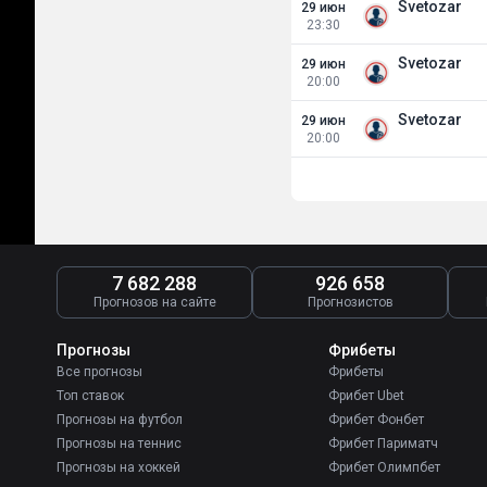
Svetozar
29 июн
23:30
Svetozar
29 июн
20:00
Svetozar
29 июн
20:00
7 682 288
926 658
Прогнозов на сайте
Прогнозистов
Прогнозы
Фрибеты
Все прогнозы
Фрибеты
Топ ставок
Фрибет Ubet
Прогнозы на футбол
Фрибет Фонбет
Прогнозы на теннис
Фрибет Париматч
Прогнозы на хоккей
Фрибет Олимпбет