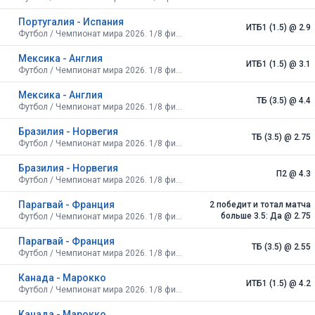
Португалия - Испания
ИТБ1 (1.5)
@ 2.9
Футбол / Чемпионат мира 2026. 1/8 финала
Мексика - Англия
ИТБ1 (1.5)
@ 3.1
Футбол / Чемпионат мира 2026. 1/8 финала
Мексика - Англия
ТБ (3.5)
@ 4.4
Футбол / Чемпионат мира 2026. 1/8 финала
Бразилия - Норвегия
ТБ (3.5)
@ 2.75
Футбол / Чемпионат мира 2026. 1/8 финала
Бразилия - Норвегия
П2
@ 4.3
Футбол / Чемпионат мира 2026. 1/8 финала
Парагвай - Франция
2 победит и тотал матча
больше 3.5: Да
@ 2.75
Футбол / Чемпионат мира 2026. 1/8 финала
Парагвай - Франция
ТБ (3.5)
@ 2.55
Футбол / Чемпионат мира 2026. 1/8 финала
Канада - Марокко
ИТБ1 (1.5)
@ 4.2
Футбол / Чемпионат мира 2026. 1/8 финала
Канада - Марокко