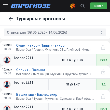
Войти
Турнирные прогнозы
Ставка дня (08.06.2026 - 14.06.2026)
13 июн
Олимпиакос - Панатинаикос
18:00
Баскетбол / Греция. Мужчины. GBL. Плей-офф. Финал
leoned2211
П1 с ОТ
@ 1.36
89:85
12 июн
Япония - Польша
15:00
Волейбол / Лига наций. Мужчины. Круговой турнир. Китай
leoned2211
П1
@ 1.47
3:2
10 июн
Бешикташ - Бахчешехир
20:00
Баскетбол / Турция. Мужчины. Суперлига. Плей-офф. 1/2 финала
leoned2211
П1 с ОТ
@ 1.38
80:71