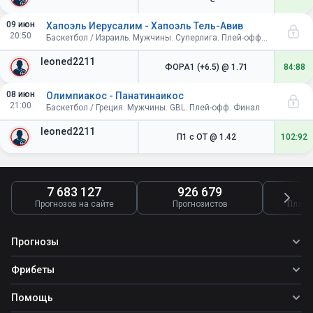
09 июн
Хапоэль Иерусалим - Хапоэль Тель-Авив
20:50
Баскетбол / Израиль. Мужчины. Суперлига. Плей-офф. 1/2 финала
leoned2211
ФОРА1 (+6.5)
@ 1.71
84:88
08 июн
Олимпиакос - Панатинаикос
21:00
Баскетбол / Греция. Мужчины. GBL. Плей-офф. Финал
leoned2211
П1 с ОТ
@ 1.42
102:92
7 683 127
926 679
4
Прогнозов на сайте
Прогнозистов
Платн
Прогнозы
Все прогнозы
Фрибеты
Топ ставок
Фрибеты
Помощь
Прогнозы на футбол
Фрибет Ubet