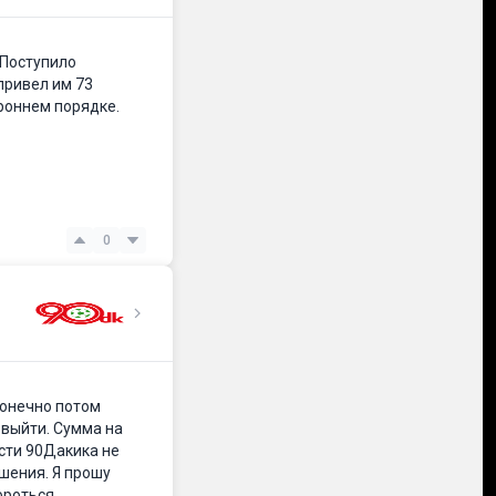
 Поступило
привел им 73
ороннем порядке.
0
Конечно потом
 выйти. Сумма на
ости 90Дакика не
ашения. Я прошу
ороться.