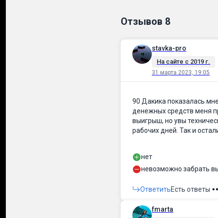
Отзывов
8
stavka-pro
На сайте c 2019 г.
31 марта 2023, 19:05
90 Дакика показалась мне
денежных средств меня пр
выигрыш, но увы техничес
рабочих дней. Так и остал
нет
невозможно забрать в
Ответить
Есть ответы
fmarta