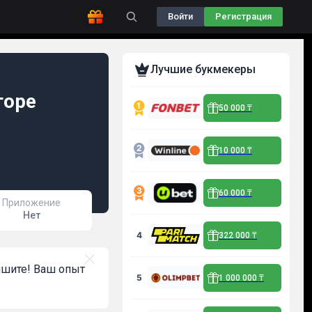
Войти
Регистрация
Лучшие букмекеры
торе
50 000 ₸
10 000 ₸
60 000 ₸
Приложение
Нет
4
322 000 ₸
пишите! Ваш опыт
5
1 000 000 ₸