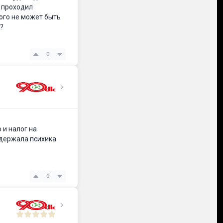
а проходил
кого не может быть
?
0
 и налог на
ыдержала психика
0