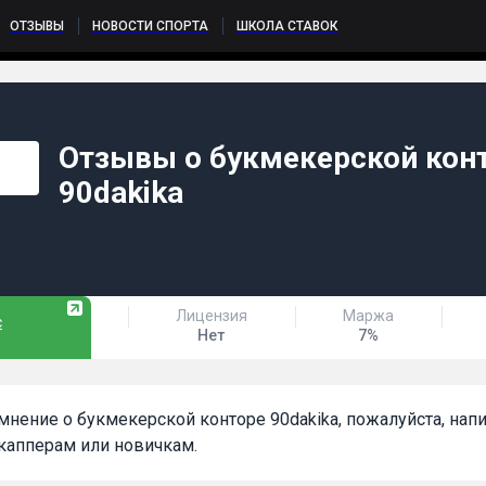
ОТЗЫВЫ
НОВОСТИ СПОРТА
ШКОЛА СТАВОК
Отзывы о букмекерской кон
90dakika
Лицензия
Маржа
с
Нет
7%
и мнение о букмекерской конторе 90dakika, пожалуйста, на
капперам или новичкам.