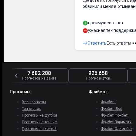
средств я столкнулся с и
обвинили меня в отмыван
преимуществ нет
ужасная тех поддержк
Ответить
Есть ответы
7 682 288
926 658
Прогнозов на сайте
Прогнозистов
Прогнозы
Фрибеты
Все прогнозы
Фрибеты
Топ ставок
Фрибет Ubet
Прогнозы на футбол
Фрибет Фонбет
Прогнозы на теннис
Фрибет Париматч
Прогнозы на хоккей
Фрибет Олимпбет