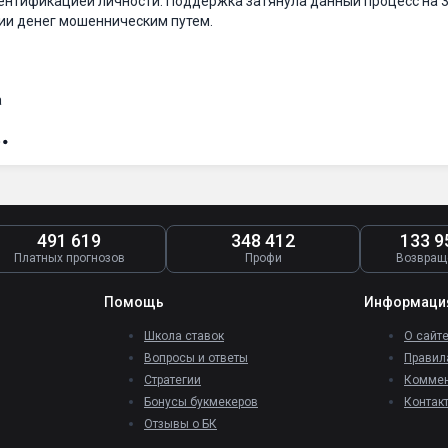
дентификацией личности. Поддержка затянула данный процесс на 3
ии денег мошенническим путем.
а
491 619
348 412
133 9
Платных прогнозов
Профи
Возвращ
Помощь
Информаци
Школа ставок
О сайт
Вопросы и ответы
Правил
Стратегии
Коммен
Бонусы букмекеров
Контак
Отзывы о БК