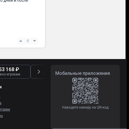
0 дней и после
0
53 168 ₽
2 722
8 290
Мобильные приложения
ено игрокам
Обработано жалоб
Отзывы о букмекер
я
е
а
Наведите камеру на QR-код
тарии
ты