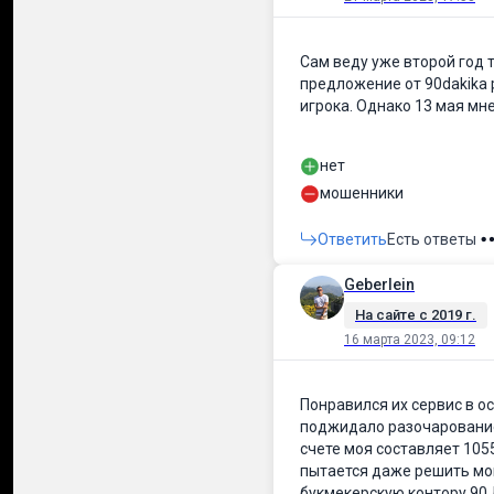
Сам веду уже второй год 
предложение от 90dakika 
игрока. Однако 13 мая мн
нет
мошенники
Ответить
Есть ответы
Geberlein
На сайте c 2019 г.
16 марта 2023, 09:12
Понравился их сервис в о
поджидало разочарование 
счете моя составляет 105
пытается даже решить мой
букмекерскую контору 90 