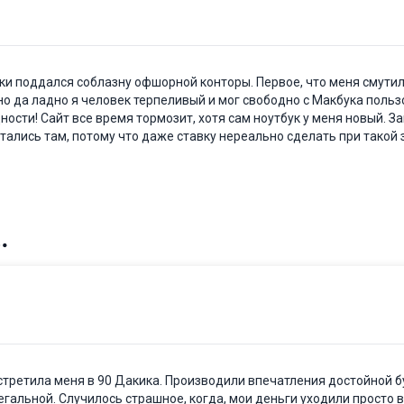
аки поддался соблазну офшорной конторы. Первое, что меня смутил
о да ладно я человек терпеливый и мог свободно с Макбука польз
ости! Сайт все время тормозит, хотя сам ноутбук у меня новый. За
стались там, потому что даже ставку нереально сделать при такой 
стретила меня в 90 Дакика. Производили впечатления достойной 
гальной. Случилось страшное, когда, мои деньги уходили просто в