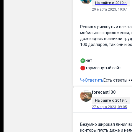
На сайте c 2019 г.
29 марта 2023, 19:07
Решил я рискнуть и все-т
мобильного приложения, н
даже здесь возникли трудн
100 долларов, так они и о
нет
тормознутый сайт
Ответить
Есть ответы
forecast130
На сайте c 2019 г.
27 марта 2023, 09:05
Безумно широкая линия в
конторы пусть даже и неле