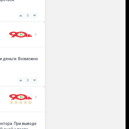
0
ои деньги. Возможно
0
онтора. При выводе