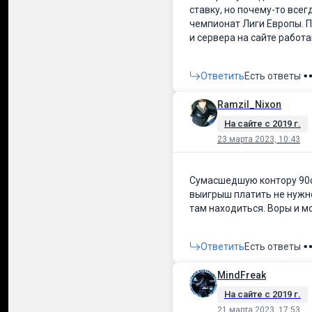
ставку, но почему-то все
чемпионат Лиги Европы. П
и сервера на сайте работ
Ответить
Есть ответы
Ramzil_Nixon
На сайте c 2019 г.
23 марта 2023, 10:43
Сумасшедшую контору 90dak
выигрыш платить не нужно
там находиться. Воры и м
Ответить
Есть ответы
MindFreak
На сайте c 2019 г.
21 марта 2023, 17:53