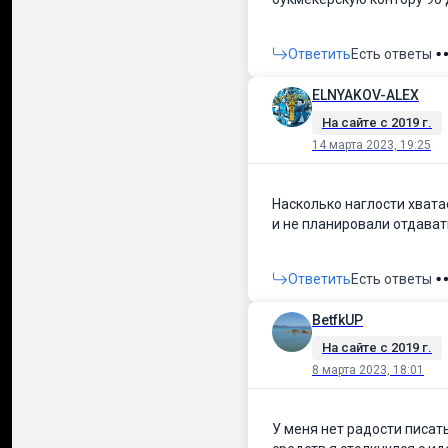
Ответить
Есть ответы
ELNYAKOV-ALEX
На сайте c 2019 г.
14 марта 2023, 19:25
Насколько наглости хвата
и не планировали отдавать
Ответить
Есть ответы
BetfkUP
На сайте c 2019 г.
8 марта 2023, 18:01
У меня нет радости писат