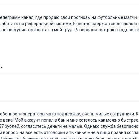
телеграмм канал, где продаю свои прогнозы на футбольные матчи.
работать по реферальной системе. Я честно сдержал свое слово и 
е не поступила выплата за мой труд. Разорвали контракт в одност
собенности операторы чата поддержки, очень милые сотрудники. 
века! Мой аккаунт попал в бан и мне хотелось как можно быстрее
57 рублей, согласитесь деньги не малые. Однако служба безопасн
 вопрос, на все есть отговорки и тыканье мне в лицо правил согл
Дакика разблокировать мой аккаунт сил моих больше нет с вами б