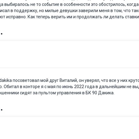
гда выбиралось не то событие в особенности это обострилось, когд
исал в поддержку, но милые девушки заверили меня в том, что та
ают исправно. Как теперь верить им и продолжать ли делать ставки
ika посоветовал мой друг Виталий, он уверял, что все у них круто
. Обитал в конторе я с мая по июнь 2022 года в дальнейшим не в
ошенники сидят за пультом управления в БК 90 Дакика.