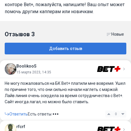
конторе Bet+, пожалуйста, напишите! Ваш опыт может
помочь другим капперам или новичкам.
Отзывов
3
Новые
Добавить отзыв
BoolikooS
15 марта 2023, 14:35
Не могу пожаловаться на БК Bet+ платили мне вовремя. Ушел
по причине того, что они сильно начали наглеть с маржой.
Лайв линия очень оскудела за время сотрудничества с Bet+.
Сайт иногда лагал, но можно было ставить.
Ответить
Есть ответы
0
rfcrf