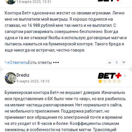
14 марта 2023, 10:31
Контора Bet+ однозначно жестит со своими игроками. Лично
мне не выплатили мой выигрыш. Я хорошо поднялся на
ставках, но 16 988 рублей мне так никто и не выплатил. С
сапортом разговаривать совершенно бесполезно. Всегда
одна и та же отмазка! Якобы я использую договорные матчи и
пытаюсь нажиться на букмекерской конторе. Такого бреда я
еще никогда не встречал, честно говоря.
Ответить
Есть ответы
0
Drediz
9 марта 2023, 18:10
Букмекерская контора Bet+ не внушает доверия. Изначально
мое представление о БК было чем-то «вау», но все разбилось
на мелкие частицы разочарования. Нет нормального сайта,
не мобильного приложения. Поддержка работает, но
принимает все обращения по электронной почте и времени
на это уходит от 8 часов и более. Коэффициенты слишком
занижены, в особенности на топовые матчи. Трансляций