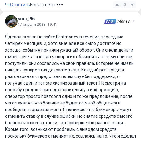
Ответить
Есть ответы
0
som_96
17 апреля 2023, 19:41
Я делал ставки на сайте Fastmoney в течение последних
четырех месяцев, и, хотя вначале все было достаточно
хорошо, события приняли ужасный оборот. Они сняли деньги
с моего счета, а когда я попросил объяснить, почему они так
поступили, они сослались на свои правила, которые не имели
никаких конкретных доказательств. Каждый раз, когда я
разговаривал с представителем службы поддержки, я
получал один и тот же скопированный текст. Несмотря на
просьбу предоставить дополнительную информацию,
оператор просто повторял одно и то же предложение, после
чего заявлял, что больше не будет со мной общаться и
вообще игнорировал меня. Я понимаю, что букмекеры могут
отменить ставку в случае ошибки, но снятие средств с моего
баланса и отмена ставки - это совершенно разные вещи.
Кроме того, возникают проблемы с выводом средств,
поскольку букмекер отменяет их, ссылаясь на то, что я сделал