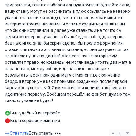
приложении, так что выбирая данную компанию, знайте одно,
вашу ставку могут не рассчитать в плюс ссылаясь на неверно
указано название команды, так что проверяется и ищите в
интернете точное название, и если не сходиться пишите им
что бы они исправили, а далее уже ставьте, и не то что бы
целиком неверное указано а было бед нью бердс, а верное
бед нью иглс, знал бы скрин сделал бы после оформления
ставки, считаю что это вина компании, но они разумеется так
не считают у них на данный счёт есть пункт которые им
оставляет право, но команды не могли ведь играть два матча
паралельно, между собой, и да на сайте во вкладке
результаты, весит как один матч отменён где окончание
бердс, а второй уже как я понимаю созданный после первой
карты с результатом 0-2 именно иглс, и количество раундов
идентично первому. Вообщем перешёл на фонбет, думаю там
таких случаев не будет!
Был удобный интерфейс.
Была хорошая компания.
Ответить
Есть ответы
0