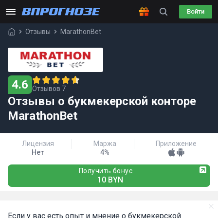
Войти
Отзывы
MarathonBet
4.6
Отзывов 7
Отзывы о букмекерской конторе
MarathonBet
Лицензия
Маржа
Приложение
Нет
4%
Получить бонус
10 BYN
Если у вас есть опыт и мнение о букмекерской