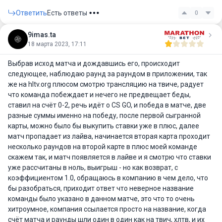
Ответить
Есть ответы
0
9imas.ta
18 марта 2023, 17:11
Выбрав исход матча и дождавшись его, происходит
следующее, наблюдаю раунд за раундом в приложении, так
же на hltv.org плюсом смотрю трансляцию на твиче, радует
что команда побеждает и нечего не предвещает беды,
ставил на счёт 0-2, речь идёт о CS GO, и победа в матче, две
разные суммы именно на победу, после первой сыгранной
карты, можно было бы выкупить ставки уже в плюс, далее
матч пропадает из лайва, начинается вторая карта проходит
несколько раундов на второй карте в плюс моей команде
скажем так, и матч появляется в лайве и я смотрю что ставки
уже рассчитаны в ноль, выигрыш - но как возврат, с
коэффициентом 1.0, обращаюсь в компанию в чем дело, что
бы разобраться, приходит ответ что неверное название
команды было указано в данном матче, это что то очень
хитроумное, компания ссылается просто на название, когда
счёт матча и раунды шли один в один как на твич, хлтв, и их