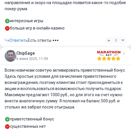
направление и скоро на площадке появится какое-то подобие
покер-рума.
интересные игры
больше игр в онлайн казино
Ответить
Есть ответы
0
ChipSage
6 июня 2025, 11:09
Всем новичкам советую активировать приветственный бонус.
Здесь простые условия для зачисления приветственного
вознаграждения, поэтому клиентам стоит присоединиться к
акции и воспользоваться возможностью получить подарок.
Максимум предлагают 1000 руб., но для этого на счет нужно
внести аналогичную сумму. Я положил на баланс 500 руб. и
столько же забрал после отыгрыша.
приветственный бонус
существенных нет