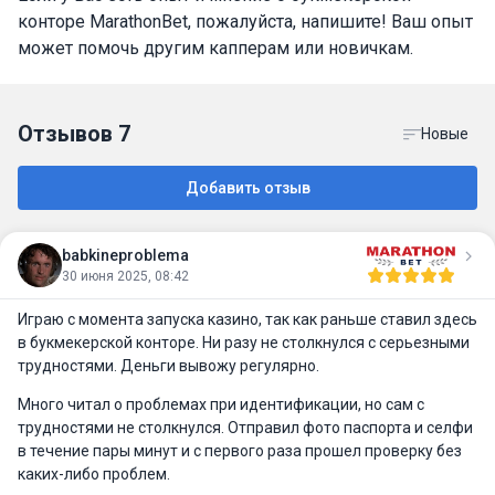
конторе MarathonBet, пожалуйста, напишите! Ваш опыт
может помочь другим капперам или новичкам.
Отзывов
7
Новые
Добавить отзыв
babkineproblema
30 июня 2025, 08:42
Играю с момента запуска казино, так как раньше ставил здесь
в букмекерской конторе. Ни разу не столкнулся с серьезными
трудностями. Деньги вывожу регулярно.
Много читал о проблемах при идентификации, но сам с
трудностями не столкнулся. Отправил фото паспорта и селфи
в течение пары минут и с первого раза прошел проверку без
каких-либо проблем.