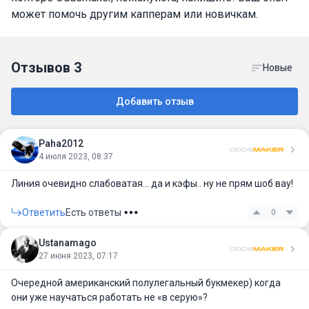
может помочь другим капперам или новичкам.
Отзывов
3
Новые
Добавить отзыв
Paha2012
4 июля 2023, 08:37
Линия очевидно слабоватая… да и кэфы.. ну не прям шоб вау!
Ответить
Есть ответы
0
Ustanamago
27 июня 2023, 07:17
Очередной американский полулегальный букмекер) когда
они уже научаться работать не «в серую»?