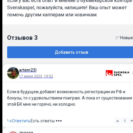
Если у вас есть опыт и мнение о букмекерской конторе
Svenskaspel, пожалуйста, напишите! Ваш опыт может
помочь другим капперам или новичкам.
Отзывов
3
Новые
Добавить отзыв
artem23l
17 июня 2023, 19:52
Если в будущем добавят возможность регистрации из РФ и
бонусы, то с удовольствием поиграю. А пока от существования
этой БК мне ни горячо, ни холодно.
Ответить
Есть ответы
0