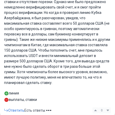
ставки и отсутствие порезки. Однако мне было предложено
немедленно верифицировать свой счет, и я смог пройти
процесс верификации. Но когда я проверил линию Кубка
Азербайджана, я был разочарован, увидев, что
максимальная ставка составляет всего 50 долларов США (не
особо ориентируюсь в гривнах, поэтому автоматически
перевожу все в доллары, сам букмекер конвертирует в
гривны). Такие же низкие максимумы применялись и к другим
чемпионатам в Китае, где максимальная ставка составляла
150 долларов США. Чтобы пополнить счет, мне пришлось
использовать USDT и внести минимальный депозит в
размере 500 долларов США. Кроме того, для вывода средств
мне нужно было сделать оборот в три раза больше этой
суммы. Хотя чемпионаты более высокого уровня, возможно,
имеют лучшую политику, меня не впечатлило то, на что я
планировал сделать ставку.
линия
выплаты, ставки
Ответить
Есть ответы
0