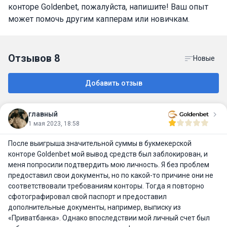
конторе Goldenbet, пожалуйста, напишите! Ваш опыт
может помочь другим капперам или новичкам.
Отзывов
8
Новые
Добавить отзыв
главный
1 мая 2023, 18:58
После выигрыша значительной суммы в букмекерской
конторе Goldenbet мой вывод средств был заблокирован, и
меня попросили подтвердить мою личность. Я без проблем
предоставил свои документы, но по какой-то причине они не
соответствовали требованиям конторы. Тогда я повторно
сфотографировал свой паспорт и предоставил
дополнительные документы, например, выписку из
«Приватбанка». Однако впоследствии мой личный счет был