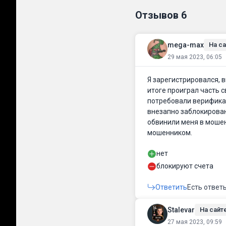
Отзывов
6
mega-max
На са
29 мая 2023, 06:05
Я зарегистрировался, в
итоге проиграл часть 
потребовали верификац
внезапно заблокирован
обвинили меня в мошен
мошенником.
нет
блокируют счета
Ответить
Есть ответ
Stalevar
На сайте
27 мая 2023, 09:59