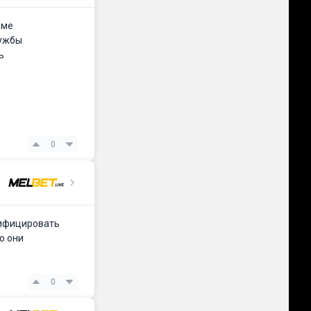
оме
лужбы
ь
0
рифицировать
о они
0