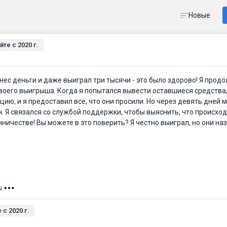
Новые
йте c 2020 г.
нес деньги и даже выиграл три тысячи - это было здорово! Я продо
своего выигрыша. Когда я попытался вывести оставшиеся средства,
ию, и я предоставил все, что они просили. Но через девять дней м
. Я связался со службой поддержки, чтобы выяснить, что происходи
ничестве! Вы можете в это поверить? Я честно выиграл, но они на
ы
 c 2020 г.