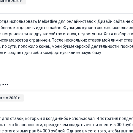
йте c 2020 г.
огда использовать Melbetlive для онлайн-ставок. Дизайн сайта не 
обенно когда речь идет о лайве. Функцию купона сложно использов
о встречаются на других сайтах ставок, недоступны. Хотя выбор с
исок маркетов ограничен. После нескольких ставок мой лимит ста
о, по сути, положило конец моей букмекерской деятельности, поско
в и создает для себя комфортную клиентскую базу.
ы
те c 2020 г.
йт для ставок, который я когда-либо использовал! Я потратил полдн
ь в его безопасности, прежде чем создать счет и внести 5 000 руб
е этого я выиграл 54 000 рублей. Однако вместо того, чтобы выпл