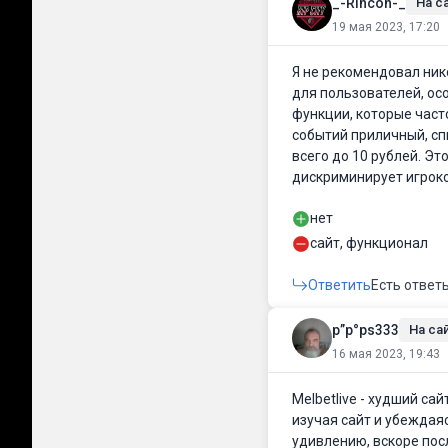
_-Rincon-_
На са
19 мая 2023, 17:20
Я не рекомендовал ник
для пользователей, ос
функции, которые част
событий приличный, сп
всего до 10 рублей. Эт
дискриминирует игроко
нет
сайт, функционал
Ответить
Есть ответ
р”р°рѕ333
На сай
16 мая 2023, 19:43
Melbetlive - худший са
изучая сайт и убеждаяс
удивлению, вскоре посл