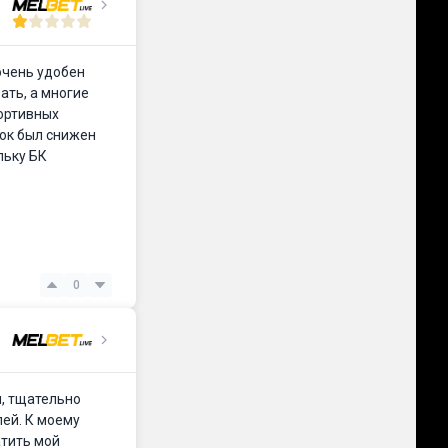
очень удобен
ать, а многие
портивных
вок был снижен
льку БК
0
я, тщательно
лей. К моему
атить мой