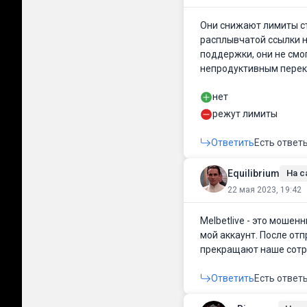
Они снижают лимиты ст
расплывчатой ссылки н
поддержки, они не смо
непродуктивным пере
нет
режут лимиты
Ответить
Есть ответ
Equilibrium
На с
22 мая 2023, 19:42
Melbetlive - это моше
мой аккаунт. После отп
прекращают наше сотру
Ответить
Есть ответ