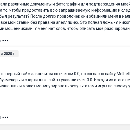
вали различные документы и фотографии для подтверждения моей 
на то, чтобы предоставить всю запрашиваемую информацию и след
 был результат? После долгих проволочек они обвинили меня в на
все мои ставки без права на апелляцию. Это полная ложь - я нико
ими мошенниками. У меня нет слов, чтобы описать мое разочарован
ы
c 2020 г.
что первый тайм закончится со счетом 0:0, но согласно сайту Melbetli
укмекеры и спортивные сайты указали счет 0:0. Исходя из этого не
 – мошенник и может манипулировать результатами игры по своему 
ы