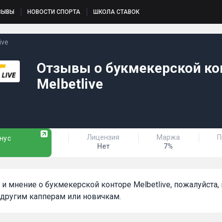
ЗЫВЫ
НОВОСТИ СПОРТА
ШКОЛА СТАВОК
ive
Отзывы о букмекерской ко
Melbetlive
Лицензия
Маржа
П
нус
Нет
7%
т и мнение о букмекерской конторе Melbetlive, пожалуйста
другим капперам или новичкам.