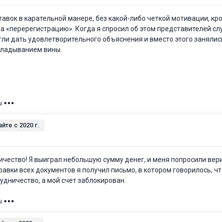
авок в карательной манере, без какой-либо четкой мотивации, кр
а «перерегистрацию». Когда я спросил об этом представителей с
гли дать удовлетворительного объяснения и вместо этого занялис
кладыванием вины.
ы
айте c 2020 г.
нничество! Я выиграл небольшую сумму денег, и меня попросили ве
равки всех документов я получил письмо, в котором говорилось, чт
дничество, а мой счет заблокирован.
ы