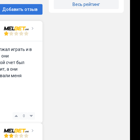
Весь рейтинг
Добавить отзыв
лжал играть и в
 они
ой счет был
т, а они
звали меня
0