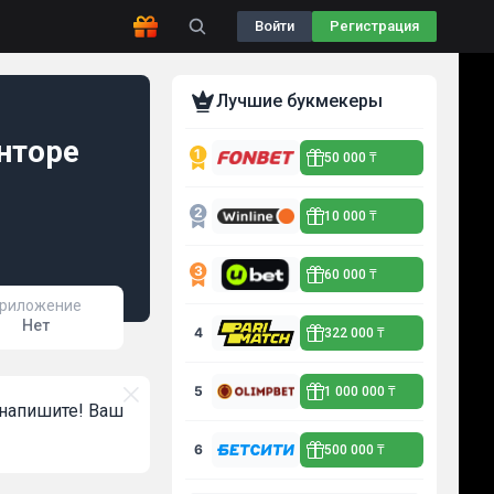
Войти
Регистрация
Лучшие букмекеры
нторе
50 000 ₸
10 000 ₸
60 000 ₸
риложение
Нет
4
322 000 ₸
5
1 000 000 ₸
, напишите! Ваш
6
500 000 ₸