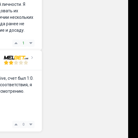
личности. Я
овать их
личии нескольких
гда ранее не
ие и досаду.
1
ve, счет был 1:0.
соответствия, я
усмотрению.
0