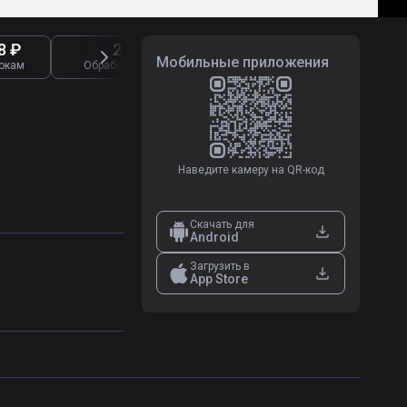
8 ₽
2 722
8 281
Мобильные приложения
окам
Обработано жалоб
Отзывы о букмекерах
Наведите камеру на QR-код
Скачать для
Android
Загрузить в
App Store