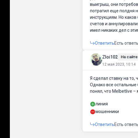
выигрыш, они потребо
потратил еще полдня 
инструкциям. Но каков
счетов и аннулировали 
имел никаких дел с эт
Ответить
Есть ответ
Zloi102
На сайте 
12 мая 2023, 10:14
Я сделал ставку на то, 
Однако все остальные б
понял, что Melbetlive
линия
мошенники
Ответить
Есть ответ